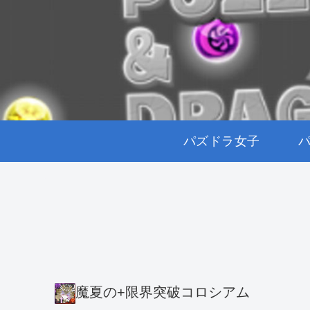
パズドラ女子
魔夏の+限界突破コロシアム