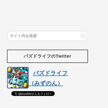
パズドライフのTwitter
パズドライフ
（みずのん）