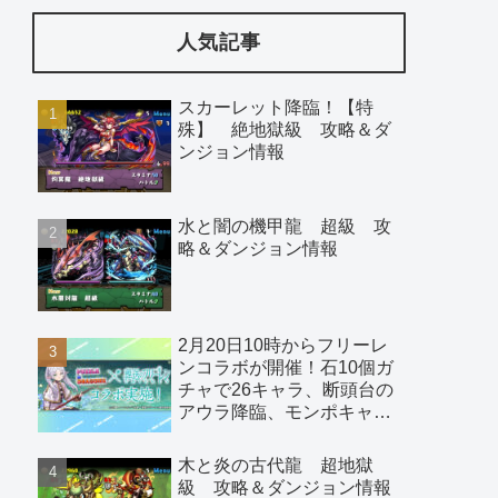
人気記事
スカーレット降臨！【特
殊】 絶地獄級 攻略＆ダ
ンジョン情報
水と闇の機甲龍 超級 攻
略＆ダンジョン情報
2月20日10時からフリーレ
ンコラボが開催！石10個ガ
チャで26キャラ、断頭台の
アウラ降臨、モンポキャラ
など
木と炎の古代龍 超地獄
級 攻略＆ダンジョン情報