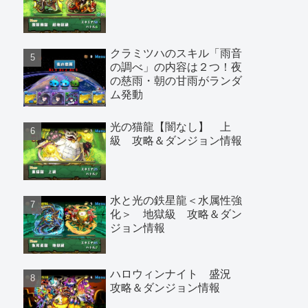
クラミツハのスキル「雨音
の調べ」の内容は２つ！夜
の慈雨・朝の甘雨がランダ
ム発動
光の猫龍【闇なし】 上
級 攻略＆ダンジョン情報
水と光の鉄星龍＜水属性強
化＞ 地獄級 攻略＆ダン
ジョン情報
ハロウィンナイト 盛況
攻略＆ダンジョン情報