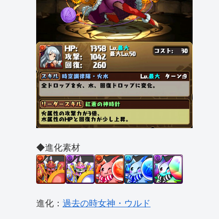
◆進化素材
進化：
過去の時女神・ウルド