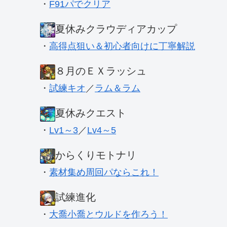
・
F91パでクリア
夏休みクラウディアカップ
・
高得点狙い＆初心者向けに丁寧解説
８月のＥＸラッシュ
・
試練キオ
／
ラム＆ラム
夏休みクエスト
・
Lv1～3
／
Lv4～5
からくりモトナリ
・
素材集め周回パならこれ！
試練進化
・
大喬小喬とウルドを作ろう！