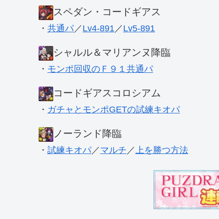
スペダン・コードギアス
・
共通パ
／
Lv4-891
／
Lv5-891
シャルル＆マリアンヌ降臨
・
モンポ回収のＦ９１共通パ
コードギアスコロシアム
・
ガチャとモンポGETの試練キオパ
ノーランド降臨
・
試練キオパ
／
マルチ
／
上を勝つ方法