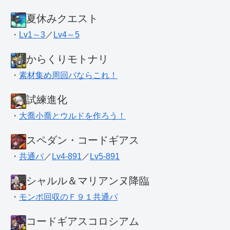
夏休みクエスト
・
Lv1～3
／
Lv4～5
からくりモトナリ
・
素材集め周回パならこれ！
試練進化
・
大喬小喬とウルドを作ろう！
スペダン・コードギアス
・
共通パ
／
Lv4-891
／
Lv5-891
シャルル＆マリアンヌ降臨
・
モンポ回収のＦ９１共通パ
コードギアスコロシアム