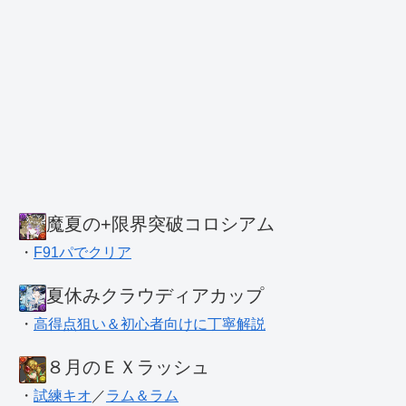
魔夏の+限界突破コロシアム
・
F91パでクリア
夏休みクラウディアカップ
・
高得点狙い＆初心者向けに丁寧解説
８月のＥＸラッシュ
・
試練キオ
／
ラム＆ラム