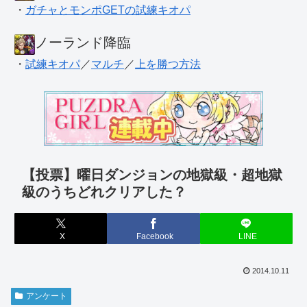
・
ガチャとモンポGETの試練キオパ
ノーランド降臨
・
試練キオパ
／
マルチ
／
上を勝つ方法
【投票】曜日ダンジョンの地獄級・超地獄
級のうちどれクリアした？
X
Facebook
LINE
2014.10.11
アンケート