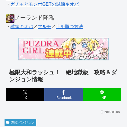
・
ガチャとモンポGETの試練キオパ
ノーランド降臨
・
試練キオパ
／
マルチ
／
上を勝つ方法
極限大和ラッシュ！ 絶地獄級 攻略＆ダ
ンジョン情報
X
Facebook
LINE
2015.05.08
降臨ダンジョン