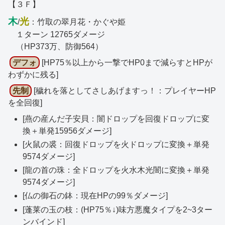
【３Ｆ】
木
光
/
：竹取の翠月花・かぐや姫
１ターン 12765ダメージ
（HP373万、防御564）
デフォ
[HP75％以上から一撃でHP0まで減らすとHPが
わずかに残る]
先制
[穢れを落としてさしあげますっ！：プレイヤーHP
を全回復]
[燕の産んだ子安貝：闇ドロップを回復ドロップに変
換＋単発15956ダメージ]
[火鼠の裘：回復ドロップを火ドロップに変換＋単発
9574ダメージ]
[龍の首の珠：全ドロップを火水木光闇に変換＋単発
9574ダメージ]
[仏の御石の鉢：現在HPの99％ダメージ]
[蓬莱の玉の枝：(HP75％↓)味方悪魔タイプを2~3ター
ンバインド]