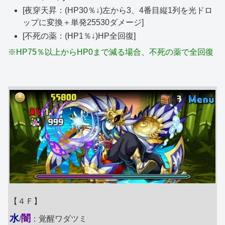
[夜穿天昇：(HP30％↓)左から3、4番目縦1列を光ドロ
ップに変換＋単発25530ダメージ]
[不死の薬：(HP1％↓)HP全回復]
※HP75％以上からHP0まで減る場合、不死の薬で全回復
【４Ｆ】
水
闇
/
：覚醒ワダツミ