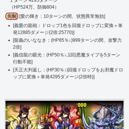
１ターン 4295ダメージ
（HP524万、防御804）
先制
[愛の輝き：10ターンの間、状態異常無効]
[義愛の龍砲：ドロップ1色を回復ドロップに変換＋単
発12885ダメージ(2倍:25770)]
[龍義のいななき：(HP85％↓)999ターンの間、攻撃力
2倍]
[義信龍の眼光：(HP50％↓,1回)悪魔タイプを5ターン
行動不能]
[天正大判返し：(HP30％↓)回復ドロップをお邪魔ドロ
ップに変換＋単発4295ダメージ(2倍時)]