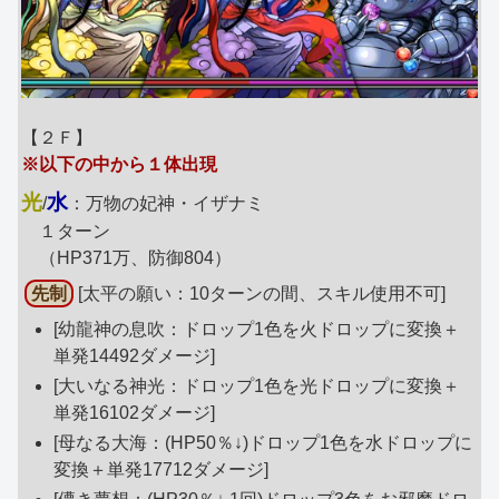
【２Ｆ】
※以下の中から１体出現
光
水
/
：万物の妃神・イザナミ
１ターン
（HP371万、防御804）
先制
[太平の願い：10ターンの間、スキル使用不可]
[幼龍神の息吹：ドロップ1色を火ドロップに変換＋
単発14492ダメージ]
[大いなる神光：ドロップ1色を光ドロップに変換＋
単発16102ダメージ]
[母なる大海：(HP50％↓)ドロップ1色を水ドロップに
変換＋単発17712ダメージ]