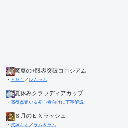
魔夏の+限界突破コロシアム
・
Ｆ９１
／
レムラム
夏休みクラウディアカップ
・
高得点狙い＆初心者向けに丁寧解説
８月のＥＸラッシュ
・
試練キオ
／
ラム＆ラム