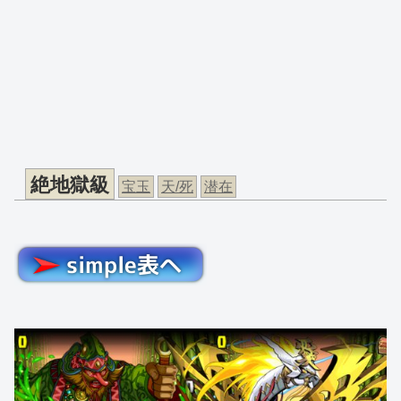
絶地獄級
宝玉
天/死
潜在