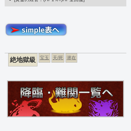
宝玉
天/死
潜在
絶地獄級