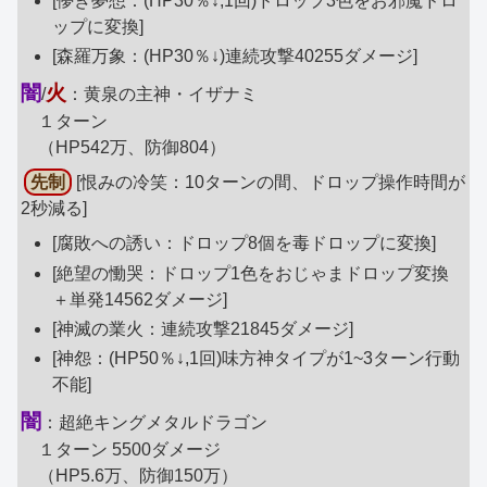
[儚き夢想：(HP30％↓,1回)ドロップ3色をお邪魔ドロ
ップに変換]
[森羅万象：(HP30％↓)連続攻撃40255ダメージ]
闇
火
/
：黄泉の主神・イザナミ
１ターン
（HP542万、防御804）
先制
[恨みの冷笑：10ターンの間、ドロップ操作時間が
2秒減る]
[腐敗への誘い：ドロップ8個を毒ドロップに変換]
[絶望の慟哭：ドロップ1色をおじゃまドロップ変換
＋単発14562ダメージ]
[神滅の業火：連続攻撃21845ダメージ]
[神怨：(HP50％↓,1回)味方神タイプが1~3ターン行動
不能]
闇
：超絶キングメタルドラゴン
１ターン 5500ダメージ
（HP5.6万、防御150万）