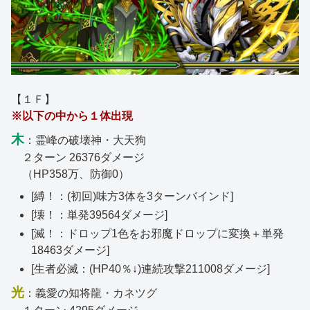
【１Ｆ】
※以下の中から１体出現
木
：霊峰の破壊神・大天狗
２ターン 26376ダメージ
（HP358万、防御0）
[縛！：(初回)味方3体を3ターンバインド]
[壊！：単発39564ダメージ]
[滅！：ドロップ1色をお邪魔ドロップに変換＋単発
18463ダメージ]
[生者必滅：(HP40％↓)連続攻撃211008ダメージ]
光
：義愛の知将龍・カネツグ