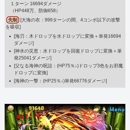
１ターン 16694ダメージ
（HP448万、防御658）
先制
[大海の衣：999ターンの間、4コンボ以下の攻撃
を吸収]
[海刃：木ドロップを水ドロップに変換＋単発16694
ダメージ]
[神水の災恵：水ドロップを回復ドロップに変換＋単
発25041ダメージ]
[父なる海神の呪詛：(HP75％↓)ドロップ3色をお邪魔
ドロップに変換]
[海神の一撃：(HP25％↓)単発66776ダメージ]