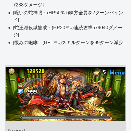
7238ダメージ]
[呪いの蛇神眼：(HP50％↓)味方全員を2ターンバイン
ド]
[蛇王滅殺獄龍破：(HP30％↓)連続攻撃579040ダメー
ジ]
[恨みの咆哮：(HP1％↓)スキルターンを99ターン減少]