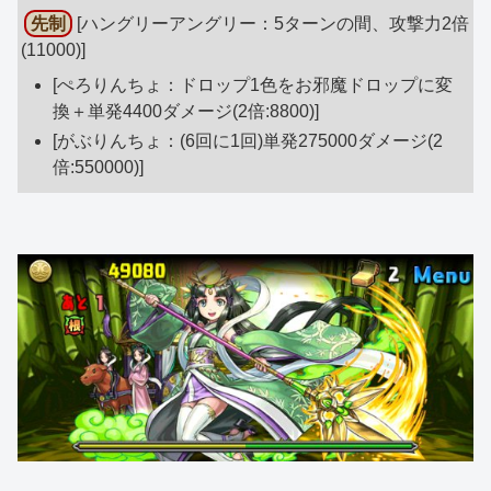
先制
[ハングリーアングリー：5ターンの間、攻撃力2倍
(11000)]
[ぺろりんちょ：ドロップ1色をお邪魔ドロップに変
換＋単発4400ダメージ(2倍:8800)]
[がぶりんちょ：(6回に1回)単発275000ダメージ(2
倍:550000)]