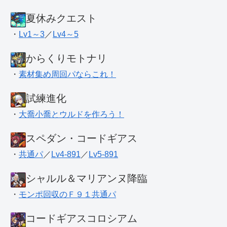
夏休みクエスト
・
Lv1～3
／
Lv4～5
からくりモトナリ
・
素材集め周回パならこれ！
試練進化
・
大喬小喬とウルドを作ろう！
スペダン・コードギアス
・
共通パ
／
Lv4-891
／
Lv5-891
シャルル＆マリアンヌ降臨
・
モンポ回収のＦ９１共通パ
コードギアスコロシアム