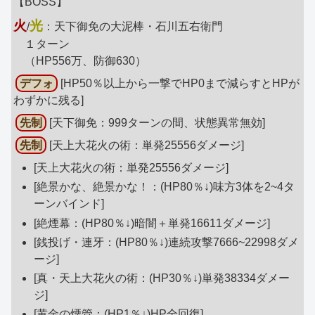
【BOSS】
火
光
/
：天下御免の大泥棒・石川五右衛門
１ターン
（HP556万、防御630）
デフォ
[HP50％以上から一撃でHP0まで減らすとHPが
わずかに残る]
先制
[天下御免：999ターンの間、状態異常無効]
先制
[天上大花火の術：単発25556ダメージ]
[天上大花火の術：単発25556ダメージ]
[絶景かな、絶景かな！：(HP80％↓)味方3体を2~4タ
ーンバインド]
[絶煙幕：(HP80％↓)暗闇＋単発16611ダメージ]
[銭投げ・連牙：(HP80％↓)連続攻撃7666~22998ダメ
ージ]
[真・天上大花火の術：(HP30％↓)単発38334ダメー
ジ]
[黄金の煙管：(HP1％↓)HP全回復]