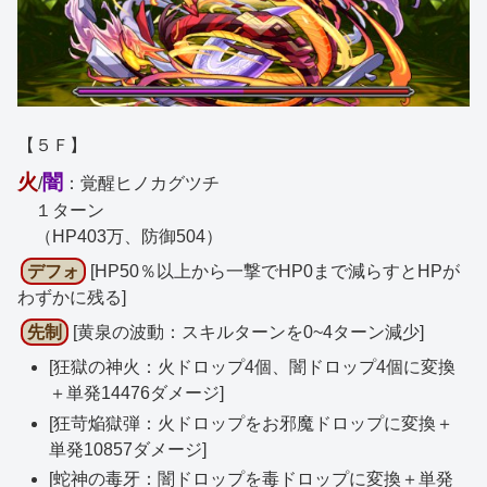
【５Ｆ】
火
闇
/
：覚醒ヒノカグツチ
１ターン
（HP403万、防御504）
デフォ
[HP50％以上から一撃でHP0まで減らすとHPが
わずかに残る]
先制
[黄泉の波動：スキルターンを0~4ターン減少]
[狂獄の神火：火ドロップ4個、闇ドロップ4個に変換
＋単発14476ダメージ]
[狂苛焔獄弾：火ドロップをお邪魔ドロップに変換＋
単発10857ダメージ]
[蛇神の毒牙：闇ドロップを毒ドロップに変換＋単発