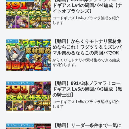
ドギアス Lv4の周回パ×4編成【ナ
イトオブラウンズ】
コードギアス Lv4のプラマラ編成を紹介
します
【動画】からくりモトナリ素材集
ステージ
めならこれ！ワダツミ＆ミズシバ
マル集めるならこの周回パでOK
からくりモトナリの素材集めできる編成
を紹介します。
【動画】891×3体プラマラ！コー
スペシャルダンジョン
ドギアス Lv5の周回パ×3編成【黒
の騎士団】
コードギアス Lv5のプラマラ編成を紹介
します
【動画】リーダー条件まで一気に
スペシャルダンジョン