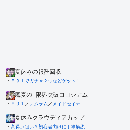
夏休みの報酬回収
・
Ｆ９１でガチャ２つなどゲット！
魔夏の+限界突破コロシアム
・
Ｆ９１
／
レムラム
／
メイドセイナ
夏休みクラウディアカップ
・
高得点狙い＆初心者向けに丁寧解説