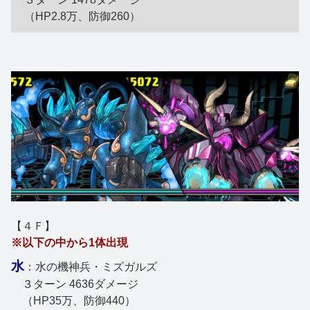
（HP2.8万、防御260）
【４Ｆ】
※以下の中から1体出現
水
：水の機神兵・ミズガルズ
３ターン 4636ダメージ
（HP35万、防御440）