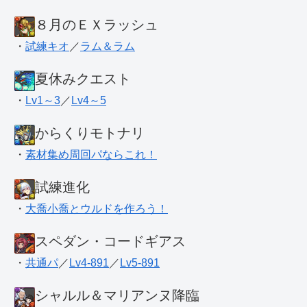
８月のＥＸラッシュ
・
試練キオ
／
ラム＆ラム
夏休みクエスト
・
Lv1～3
／
Lv4～5
からくりモトナリ
・
素材集め周回パならこれ！
試練進化
・
大喬小喬とウルドを作ろう！
スペダン・コードギアス
・
共通パ
／
Lv4-891
／
Lv5-891
シャルル＆マリアンヌ降臨