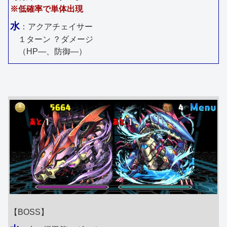
※低確率で単体出現
水
：アクアチェイサー
１ターン ？ダメージ
（HP―、防御―）
【BOSS】