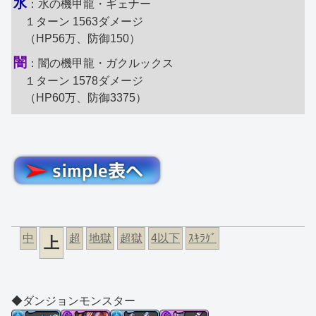
水
：水の機甲龍・ギェナー
１ターン 1563ダメージ
（HP56万、防御150）
闇
：闇の機甲龍・ガクルックス
１ターン 1578ダメージ
（HP60万、防御3375）
中
超
地獄
超獄
4以下
ｽｷﾗｹﾞ
上
◆ダンジョンモンスター