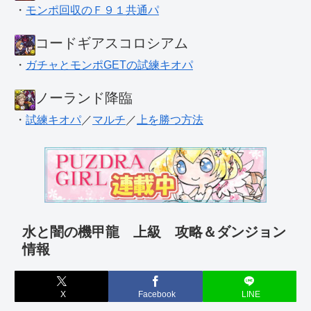
・
モンポ回収のＦ９１共通パ
コードギアスコロシアム
・
ガチャとモンポGETの試練キオパ
ノーランド降臨
・
試練キオパ
／
マルチ
／
上を勝つ方法
水と闇の機甲龍 上級 攻略＆ダンジョン
情報
X
Facebook
LINE