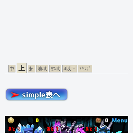
上
中
超
地獄
超獄
4以下
ｽｷﾗｹﾞ