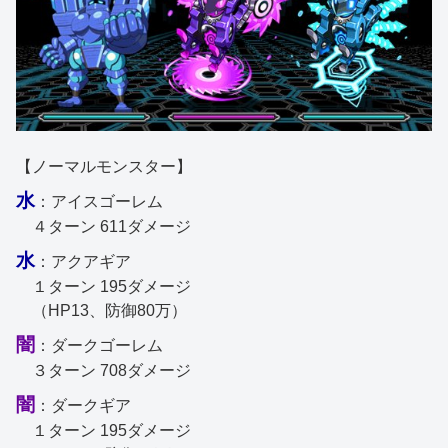
【ノーマルモンスター】
水
：アイスゴーレム
４ターン 611ダメージ
水
：アクアギア
１ターン 195ダメージ
（HP13、防御80万）
闇
：ダークゴーレム
３ターン 708ダメージ
闇
：ダークギア
１ターン 195ダメージ