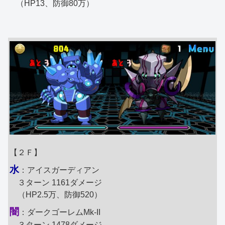
（HP13、防御80万）
【２Ｆ】
水
：アイスガーディアン
３ターン 1161ダメージ
（HP2.5万、防御520）
闇
：ダークゴーレムMk-II
３ターン 1478ダメージ