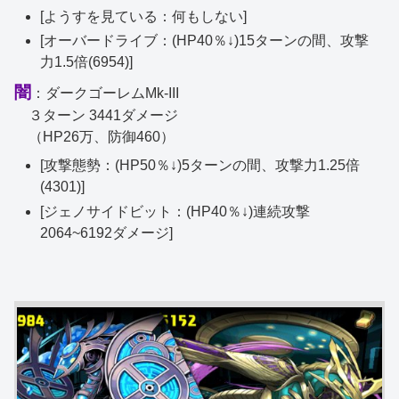
[ようすを見ている：何もしない]
[オーバードライブ：(HP40％↓)15ターンの間、攻撃
力1.5倍(6954)]
闇
：ダークゴーレムMk-III
３ターン 3441ダメージ
（HP26万、防御460）
[攻撃態勢：(HP50％↓)5ターンの間、攻撃力1.25倍
(4301)]
[ジェノサイドビット：(HP40％↓)連続攻撃
2064~6192ダメージ]