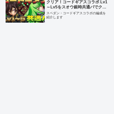
クリア！コードギアスコラボ Lv1
～Lv5をスオウ銀時共通パでクリ
ア
スペダン・コードギアスコラボの編成を
紹介します