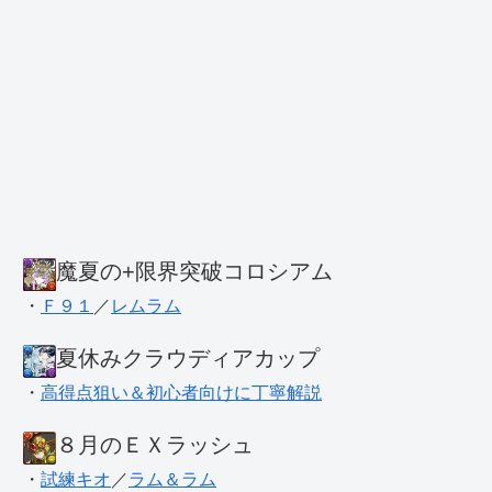
魔夏の+限界突破コロシアム
・
Ｆ９１
／
レムラム
夏休みクラウディアカップ
・
高得点狙い＆初心者向けに丁寧解説
８月のＥＸラッシュ
・
試練キオ
／
ラム＆ラム