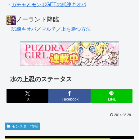
・
ガチャとモンポGETの試練キオパ
ノーランド降臨
・
試練キオパ
／
マルチ
／
上を勝つ方法
水の上忍のステータス
X
Facebook
LINE
2014.08.29
モンスター情報