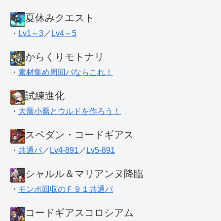
夏休みクエスト
・
Lv1～3
／
Lv4～5
からくりモトナリ
・
素材集め周回パならこれ！
試練進化
・
大喬小喬とウルドを作ろう！
スペダン・コードギアス
・
共通パ
／
Lv4-891
／
Lv5-891
シャルル＆マリアンヌ降臨
・
モンポ回収のＦ９１共通パ
コードギアスコロシアム