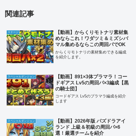
関連記事
【動画】からくりモトナリ素材集
ステージ
めならこれ！ワダツミ＆ミズシバ
マル集めるならこの周回パでOK
からくりモトナリの素材集めできる編成
を紹介します。
【動画】891×3体プラマラ！コー
スペシャルダンジョン
ドギアス Lv5の周回パ×3編成【黒
の騎士団】
コードギアス Lv5のプラマラ編成を紹介
します
【動画】2026年版 パズドラアイ
スペシャルダンジョン
ランド 上級＆初級の周回パ×6
選！厳選チームを紹介