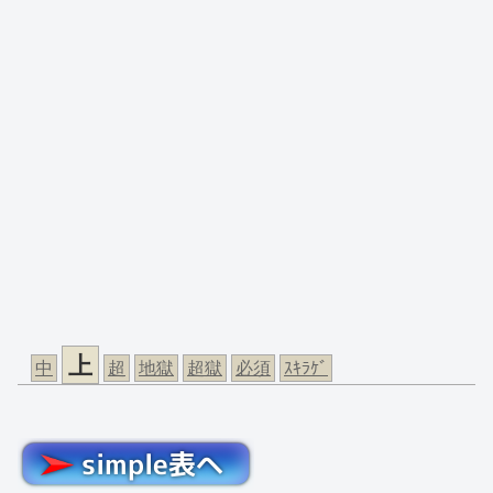
上
中
超
地獄
超獄
必須
ｽｷﾗｹﾞ