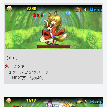
【６Ｆ】
火
：ミツキ
１ターン 1457ダメージ
（HP27万、防御40）