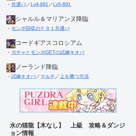
・
共通パ
／
Lv4-891
／
Lv5-891
シャルル＆マリアンヌ降臨
・
モンポ回収のＦ９１共通パ
コードギアスコロシアム
・
ガチャとモンポGETの試練キオパ
ノーランド降臨
・
試練キオパ
／
マルチ
／
上を勝つ方法
水の猫龍【木なし】 上級 攻略＆ダンジ
ョン情報