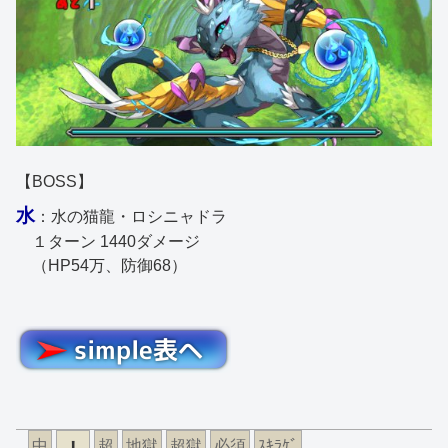
【BOSS】
水
：水の猫龍・ロシニャドラ
１ターン 1440ダメージ
（HP54万、防御68）
中
超
地獄
超獄
必須
ｽｷﾗｹﾞ