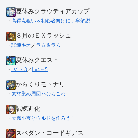
夏休みクラウディアカップ
・
高得点狙い＆初心者向けに丁寧解説
８月のＥＸラッシュ
・
試練キオ
／
ラム＆ラム
夏休みクエスト
・
Lv1～3
／
Lv4～5
からくりモトナリ
・
素材集め周回パならこれ！
試練進化
・
大喬小喬とウルドを作ろう！
スペダン・コードギアス