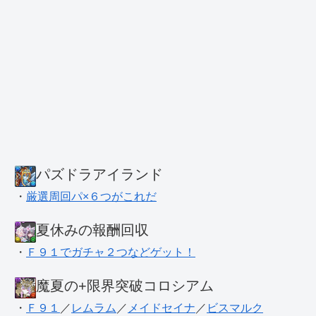
パズドラアイランド
・
厳選周回パ×６つがこれだ
夏休みの報酬回収
・
Ｆ９１でガチャ２つなどゲット！
魔夏の+限界突破コロシアム
・
Ｆ９１
／
レムラム
／
メイドセイナ
／
ビスマルク