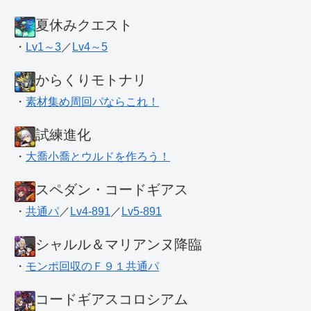
夏休みクエスト
・
Lv1～3
／
Lv4～5
からくりモトナリ
・
素材集め周回パならこれ！
試練進化
・
大喬小喬とウルドを作ろう！
スペダン・コードギアス
・
共通パ
／
Lv4-891
／
Lv5-891
シャルル＆マリアンヌ降臨
・
モンポ回収のＦ９１共通パ
コードギアスコロシアム