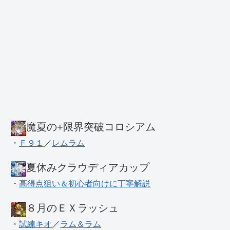
魔夏の+限界突破コロシアム
・
Ｆ９１
／
レムラム
夏休みクラウディアカップ
・
高得点狙い＆初心者向けに丁寧解説
８月のＥＸラッシュ
・
試練キオ
／
ラム＆ラム