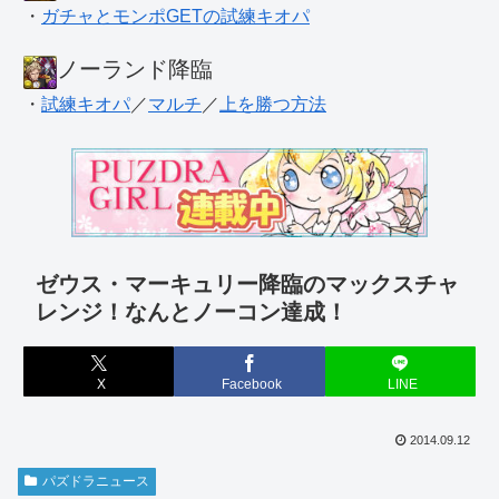
・
ガチャとモンポGETの試練キオパ
ノーランド降臨
・
試練キオパ
／
マルチ
／
上を勝つ方法
ゼウス・マーキュリー降臨のマックスチャ
レンジ！なんとノーコン達成！
X
Facebook
LINE
2014.09.12
パズドラニュース