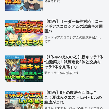
発表された
【動画】リーダー条件対応！コー
コロシアム
ドギアスコロシアムの試練キオ周
回パ
コードギアスコロシアムの編成を紹介し
ます
【1体やべえのいる】新キャラ3体
パズドラニュース
性能解説！試練進化2体と交換キ
ャラ1体を見逃すな
新キャラ３体の解説です
【動画】8月の魔法石回収はこ
クエスト
こ！夏休みクエスト Lv4～Lv5の
編成がこれ
夏休みクエスト Lv4～Lv5をクリアできる