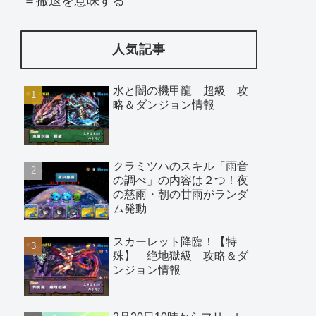
＝撤退を意味する
人気記事
水と闇の機甲龍 超級 攻
略＆ダンジョン情報
クラミツハのスキル「雨音
の調べ」の内容は２つ！夜
の慈雨・朝の甘雨がランダ
ム発動
スカーレット降臨！【特
殊】 絶地獄級 攻略＆ダ
ンジョン情報