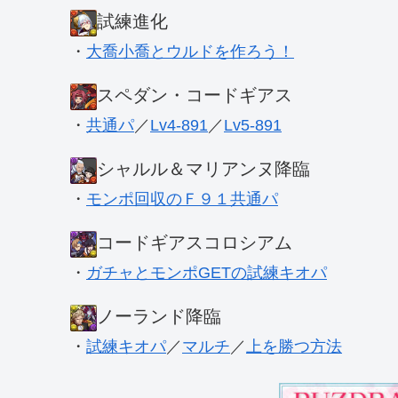
試練進化
・
大喬小喬とウルドを作ろう！
スペダン・コードギアス
・
共通パ
／
Lv4-891
／
Lv5-891
シャルル＆マリアンヌ降臨
・
モンポ回収のＦ９１共通パ
コードギアスコロシアム
・
ガチャとモンポGETの試練キオパ
ノーランド降臨
・
試練キオパ
／
マルチ
／
上を勝つ方法