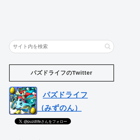
パズドライフのTwitter
パズドライフ
（みずのん）