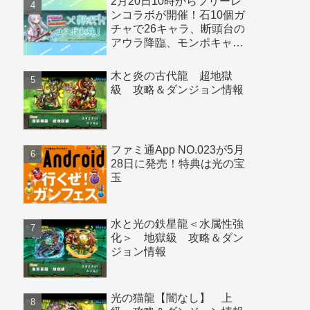
2月20日10時からフリーレ
ンコラボが開催！石10個ガ
チャで26キャラ、断頭台の
アウラ降臨、モンポキャラ
など
木と炎の古代龍 超地獄
級 攻略＆ダンジョン情報
ファミ通App NO.023が5月
28日に発売！特典は光の宝
玉
水と光の鉄星龍＜水属性強
化＞ 地獄級 攻略＆ダン
ジョン情報
光の猫龍【闇なし】 上