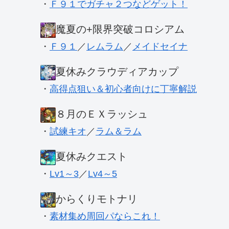
・
Ｆ９１でガチャ２つなどゲット！
魔夏の+限界突破コロシアム
・
Ｆ９１
／
レムラム
／
メイドセイナ
夏休みクラウディアカップ
・
高得点狙い＆初心者向けに丁寧解説
８月のＥＸラッシュ
・
試練キオ
／
ラム＆ラム
夏休みクエスト
・
Lv1～3
／
Lv4～5
からくりモトナリ
・
素材集め周回パならこれ！