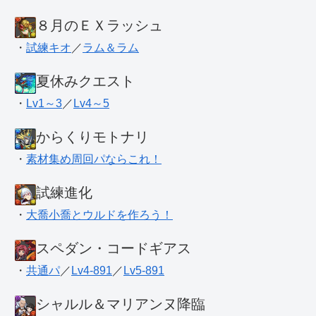
８月のＥＸラッシュ
・
試練キオ
／
ラム＆ラム
夏休みクエスト
・
Lv1～3
／
Lv4～5
からくりモトナリ
・
素材集め周回パならこれ！
試練進化
・
大喬小喬とウルドを作ろう！
スペダン・コードギアス
・
共通パ
／
Lv4-891
／
Lv5-891
シャルル＆マリアンヌ降臨