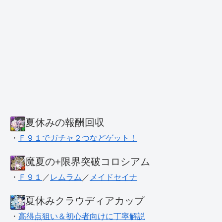
夏休みの報酬回収
・
Ｆ９１でガチャ２つなどゲット！
魔夏の+限界突破コロシアム
・
Ｆ９１
／
レムラム
／
メイドセイナ
夏休みクラウディアカップ
・
高得点狙い＆初心者向けに丁寧解説