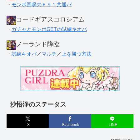
・
モンポ回収のＦ９１共通パ
コードギアスコロシアム
・
ガチャとモンポGETの試練キオパ
ノーランド降臨
・
試練キオパ
／
マルチ
／
上を勝つ方法
沙悟浄のステータス
X
Facebook
LINE