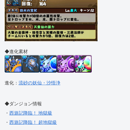
◆進化素材
進化：
流砂の妖仙・沙悟浄
◆ダンジョン情報
・
西遊記降臨！ 地獄級
・
西遊記降臨！ 超地獄級