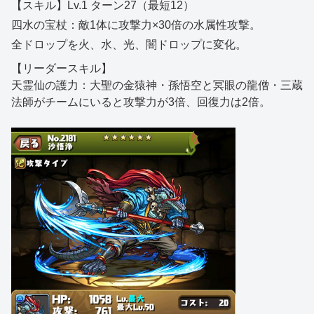
【スキル】Lv.1 ターン27（最短12）
四水の宝杖：敵1体に攻撃力×30倍の水属性攻撃。
全ドロップを火、水、光、闇ドロップに変化。
【リーダースキル】
天霊仙の護力：大聖の金猿神・孫悟空と冥眼の龍僧・三蔵
法師がチームにいると攻撃力が3倍、回復力は2倍。