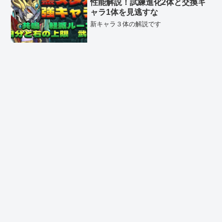
性能解説！試練進化2体と交換キ
ャラ1体を見逃すな
新キャラ３体の解説です