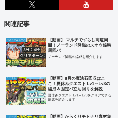
関連記事
【動画】 マルチでずらし高速周
パズドラニュース
回！ノーランド降臨のスオウ銀時
周回パ
ノーランド降臨の編成を紹介します
【動画】8月の魔法石回収はこ
クエスト
こ！夏休みクエスト Lv1～Lv3の
編成＆固定パ立ち回りを解説
夏休みクエスト Lv1～Lv3をクリアできる
編成を紹介します
【動画】からくりモトナリ素材集
ステージ