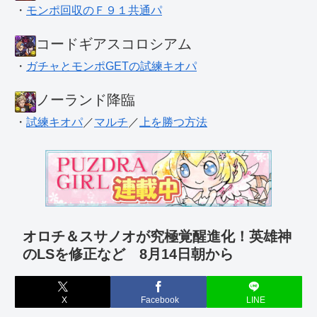
・
モンポ回収のＦ９１共通パ
コードギアスコロシアム
・
ガチャとモンポGETの試練キオパ
ノーランド降臨
・
試練キオパ
／
マルチ
／
上を勝つ方法
オロチ＆スサノオが究極覚醒進化！英雄神
のLSを修正など 8月14日朝から
X
Facebook
LINE