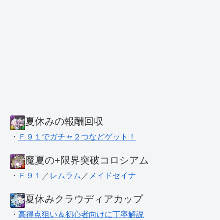
夏休みの報酬回収
・
Ｆ９１でガチャ２つなどゲット！
魔夏の+限界突破コロシアム
・
Ｆ９１
／
レムラム
／
メイドセイナ
夏休みクラウディアカップ
・
高得点狙い＆初心者向けに丁寧解説