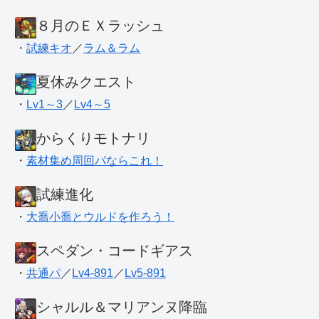
８月のＥＸラッシュ
・
試練キオ
／
ラム＆ラム
夏休みクエスト
・
Lv1～3
／
Lv4～5
からくりモトナリ
・
素材集め周回パならこれ！
試練進化
・
大喬小喬とウルドを作ろう！
スペダン・コードギアス
・
共通パ
／
Lv4-891
／
Lv5-891
シャルル＆マリアンヌ降臨