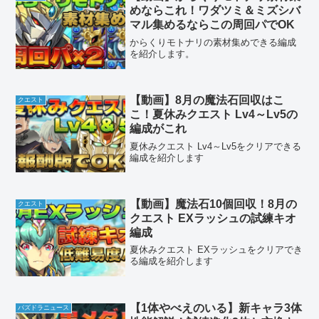
めならこれ！ワダツミ＆ミズシバ
マル集めるならこの周回パでOK
からくりモトナリの素材集めできる編成
を紹介します。
【動画】8月の魔法石回収はこ
クエスト
こ！夏休みクエスト Lv4～Lv5の
編成がこれ
夏休みクエスト Lv4～Lv5をクリアできる
編成を紹介します
【動画】魔法石10個回収！8月の
クエスト
クエスト EXラッシュの試練キオ
編成
夏休みクエスト EXラッシュをクリアでき
る編成を紹介します
【1体やべえのいる】新キャラ3体
パズドラニュース