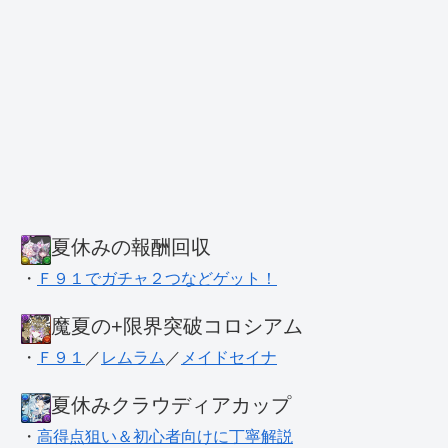
夏休みの報酬回収
・
Ｆ９１でガチャ２つなどゲット！
魔夏の+限界突破コロシアム
・
Ｆ９１
／
レムラム
／
メイドセイナ
夏休みクラウディアカップ
・
高得点狙い＆初心者向けに丁寧解説