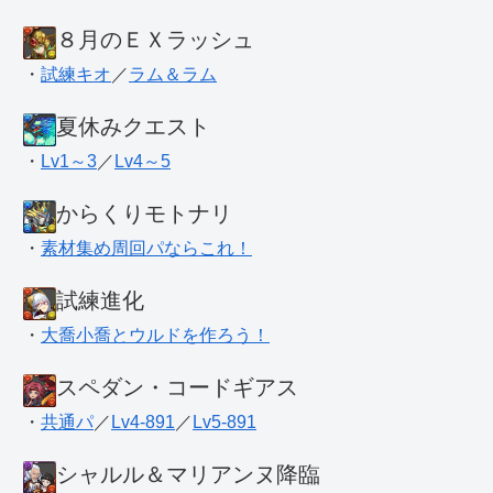
８月のＥＸラッシュ
・
試練キオ
／
ラム＆ラム
夏休みクエスト
・
Lv1～3
／
Lv4～5
からくりモトナリ
・
素材集め周回パならこれ！
試練進化
・
大喬小喬とウルドを作ろう！
スペダン・コードギアス
・
共通パ
／
Lv4-891
／
Lv5-891
シャルル＆マリアンヌ降臨