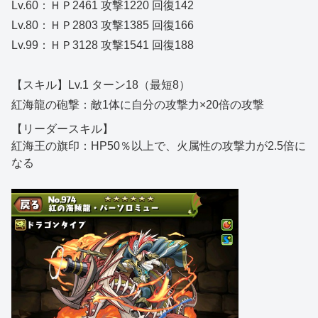
Lv.60：ＨＰ2461 攻撃1220 回復142
Lv.80：ＨＰ2803 攻撃1385 回復166
Lv.99：ＨＰ3128 攻撃1541 回復188
【スキル】Lv.1 ターン18（最短8）
紅海龍の砲撃：敵1体に自分の攻撃力×20倍の攻撃
【リーダースキル】
紅海王の旗印：HP50％以上で、火属性の攻撃力が2.5倍に
なる