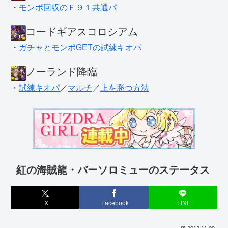
・
モンポ回収のＦ９１共通パ
コードギアスコロシアム
・
ガチャとモンポGETの試練キオパ
ノーランド降臨
・
試練キオパ
／
マルチ
／
上を勝つ方法
紅の海賊龍・バーソロミューのステータス
X
Facebook
LINE