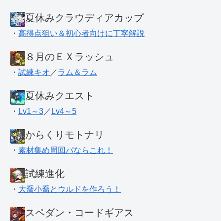
夏休みクラウディアカップ
・
高得点狙い＆初心者向けに丁寧解説
８月のＥＸラッシュ
・
試練キオ
／
ラム＆ラム
夏休みクエスト
・
Lv1～3
／
Lv4～5
からくりモトナリ
・
素材集め周回パならこれ！
試練進化
・
大喬小喬とウルドを作ろう！
スペダン・コードギアス