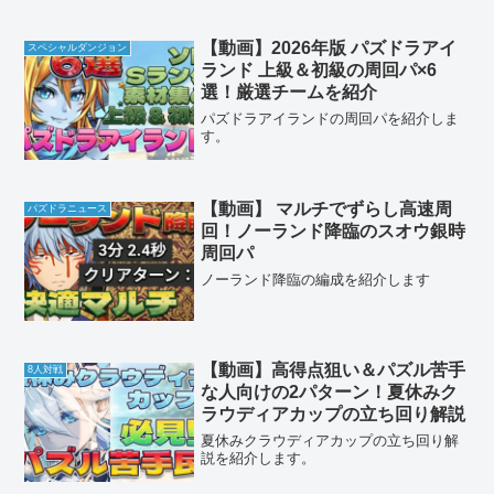
【動画】2026年版 パズドラアイ
スペシャルダンジョン
ランド 上級＆初級の周回パ×6
選！厳選チームを紹介
パズドラアイランドの周回パを紹介しま
す。
【動画】 マルチでずらし高速周
パズドラニュース
回！ノーランド降臨のスオウ銀時
周回パ
ノーランド降臨の編成を紹介します
【動画】高得点狙い＆パズル苦手
8人対戦
な人向けの2パターン！夏休みク
ラウディアカップの立ち回り解説
夏休みクラウディアカップの立ち回り解
説を紹介します。