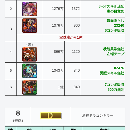
3~5Tスキル遅延
２
1276万
1372
毒の目覚め
盤面荒らし
1376万
900
23240
３
6コンボ吸収
宝珠龍から1体
（裏）
状態異常無効
４
866万
1120
左端テープ
82476
５
1343万
840
覚醒スキル無効
7コンボ吸収
６
1億
840
500万無効
８
潜在ドラゴンキラー
（特殊）