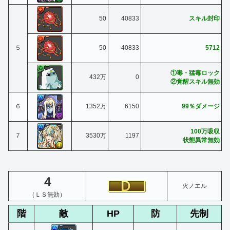
50
40833
スキル封印
５
50
40833
5712
①毒・猛毒ロック
432万
0
②覚醒スキル無効
６
1352万
6150
99％ダメージ
100万吸収
７
3530万
1197
状態異常無効
４
火ノエル
（ＬＳ無効）
階
敵
HP
防
先制