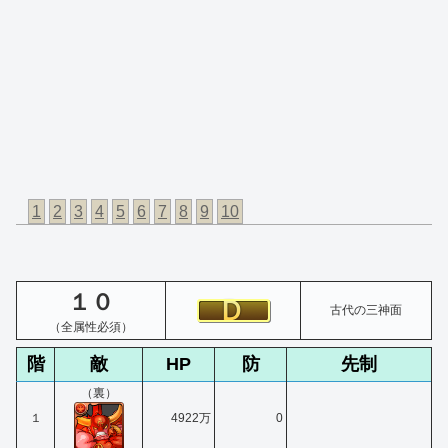
1
2
3
4
5
6
7
8
9
10
１０
古代の三神面
（全属性必須）
階
敵
HP
防
先制
（裏）
１
4922万
0