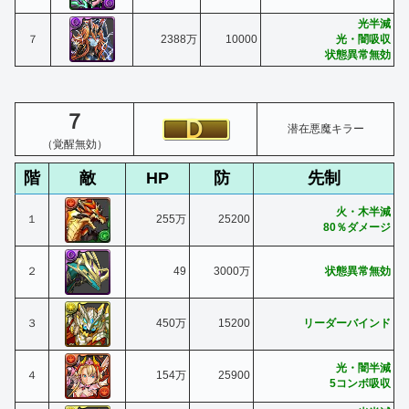
光半減
７
2388万
10000
光・闇吸収
状態異常無効
７
潜在悪魔キラー
（覚醒無効）
階
敵
HP
防
先制
火・木半減
１
255万
25200
80％ダメージ
２
49
3000万
状態異常無効
３
450万
15200
リーダーバインド
光・闇半減
４
154万
25900
5コンボ吸収