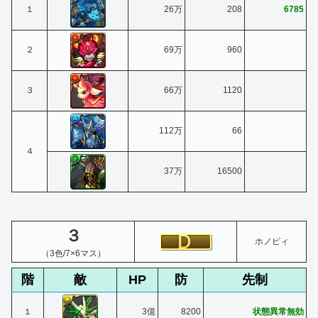
１
26万
208
6785
２
69万
960
３
66万
1120
112万
66
４
37万
16500
３
ホノピィ
（3色/7×6マス）
階
敵
HP
防
先制
１
3億
8200
状態異常無効