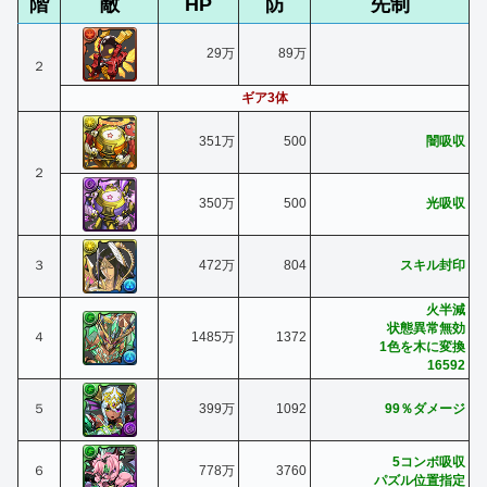
階
敵
HP
防
先制
29万
89万
２
ギア3体
351万
500
闇吸収
２
350万
500
光吸収
３
472万
804
スキル封印
火半減
状態異常無効
４
1485万
1372
1色を木に変換
16592
５
399万
1092
99％ダメージ
5コンボ吸収
６
778万
3760
パズル位置指定