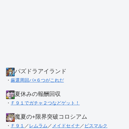
パズドラアイランド
・
厳選周回パ×６つがこれだ
夏休みの報酬回収
・
Ｆ９１でガチャ２つなどゲット！
魔夏の+限界突破コロシアム
・
Ｆ９１
／
レムラム
／
メイドセイナ
／
ビスマルク