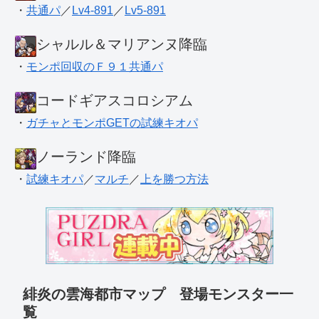
・
共通パ
／
Lv4-891
／
Lv5-891
シャルル＆マリアンヌ降臨
・
モンポ回収のＦ９１共通パ
コードギアスコロシアム
・
ガチャとモンポGETの試練キオパ
ノーランド降臨
・
試練キオパ
／
マルチ
／
上を勝つ方法
緋炎の雲海都市マップ 登場モンスター一
覧