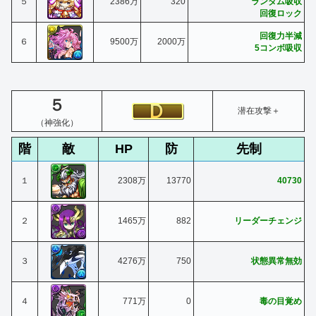
５
2386万
320
ランダム吸収
回復ロック
回復力半減
６
9500万
2000万
5コンボ吸収
５
潜在攻撃＋
（神強化）
階
敵
HP
防
先制
１
2308万
13770
40730
２
1465万
882
リーダーチェンジ
３
4276万
750
状態異常無効
４
771万
0
毒の目覚め