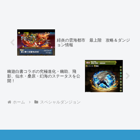
緋炎の雲海都市 最上階 攻略＆ダンジ
ョン情報
幽遊白書コラボの究極進化・幽助、飛
影、仙水・桑原・幻海のステータスを公
開！
ホーム
スペシャルダンジョン