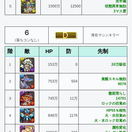
光半減
５
1500万
12500
状態異常無効
3マス雲
６
潜在マシンキラー
（落ちコンなし）
階
敵
HP
防
先制
１
153万
0
20万吸収
覚醒スキル無効
２
753万
504
9079
盤面荒らし
３
745万
11万
14701
ロックの目覚め
HP55％根性
４
848万
1176
火・水目覚め
火・水ロック目覚め
属性変化