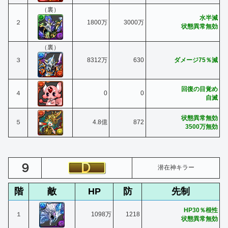
（裏）
水半減
２
1800万
3000万
状態異常無効
（裏）
３
8312万
630
ダメージ75％減
回復の目覚め
４
0
0
自滅
状態異常無効
５
4.8億
872
3500万無効
９
潜在神キラー
階
敵
HP
防
先制
HP30％根性
１
1098万
1218
状態異常無効