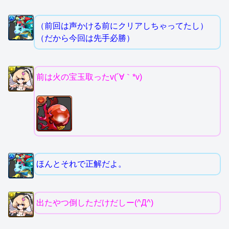
（前回は声かける前にクリアしちゃってたし）
（だから今回は先手必勝）
前は火の宝玉取ったv(´∀｀*v)
ほんとそれで正解だよ。
出たやつ倒しただけだしー(^Д^)