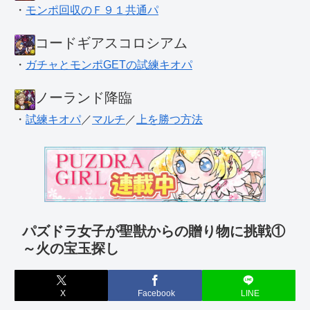
・
モンポ回収のＦ９１共通パ
コードギアスコロシアム
・
ガチャとモンポGETの試練キオパ
ノーランド降臨
・
試練キオパ
／
マルチ
／
上を勝つ方法
パズドラ女子が聖獣からの贈り物に挑戦①
～火の宝玉探し
X
Facebook
LINE