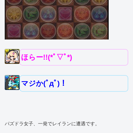
ほらー!!(*ﾟ▽ﾟ*)
マジか(ﾟдﾟ)！
パズドラ女子、一発でレイランに遭遇です。