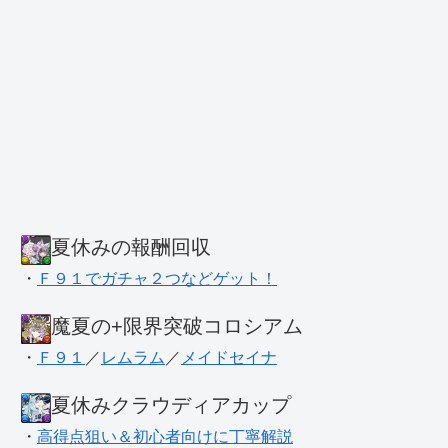
夏休みの報酬回収
・
Ｆ９１でガチャ２つなどゲット！
魔夏の+限界突破コロシアム
・
Ｆ９１
／
レムラム
／
メイドセイナ
夏休みクラウディアカップ
・
高得点狙い＆初心者向けに丁寧解説