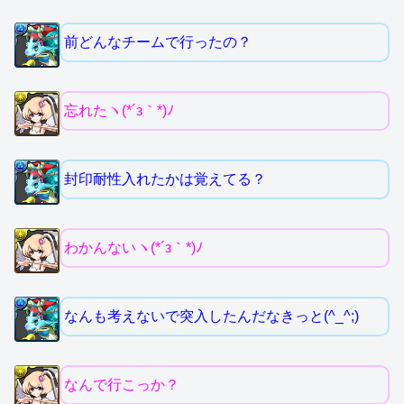
前どんなチームで行ったの？
忘れたヽ(*´з｀*)ﾉ
封印耐性入れたかは覚えてる？
わかんないヽ(*´з｀*)ﾉ
なんも考えないで突入したんだなきっと(^_^;)
なんで行こっか？