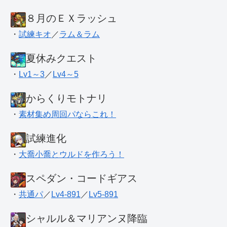
８月のＥＸラッシュ
・
試練キオ
／
ラム＆ラム
夏休みクエスト
・
Lv1～3
／
Lv4～5
からくりモトナリ
・
素材集め周回パならこれ！
試練進化
・
大喬小喬とウルドを作ろう！
スペダン・コードギアス
・
共通パ
／
Lv4-891
／
Lv5-891
シャルル＆マリアンヌ降臨