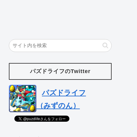
パズドライフのTwitter
パズドライフ
（みずのん）