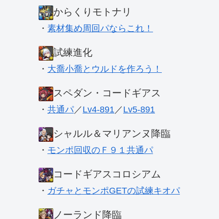
からくりモトナリ
・
素材集め周回パならこれ！
試練進化
・
大喬小喬とウルドを作ろう！
スペダン・コードギアス
・
共通パ
／
Lv4-891
／
Lv5-891
シャルル＆マリアンヌ降臨
・
モンポ回収のＦ９１共通パ
コードギアスコロシアム
・
ガチャとモンポGETの試練キオパ
ノーランド降臨