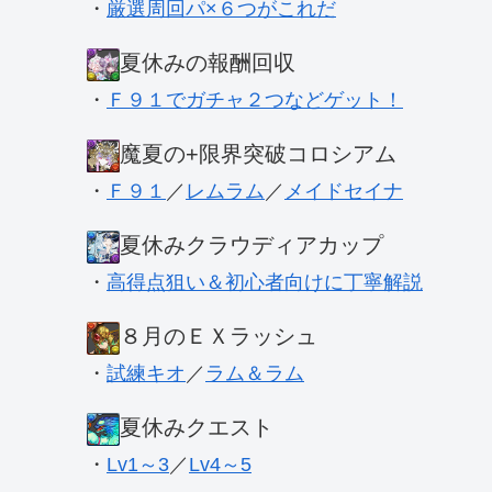
・
厳選周回パ×６つがこれだ
夏休みの報酬回収
・
Ｆ９１でガチャ２つなどゲット！
魔夏の+限界突破コロシアム
・
Ｆ９１
／
レムラム
／
メイドセイナ
夏休みクラウディアカップ
・
高得点狙い＆初心者向けに丁寧解説
８月のＥＸラッシュ
・
試練キオ
／
ラム＆ラム
夏休みクエスト
・
Lv1～3
／
Lv4～5