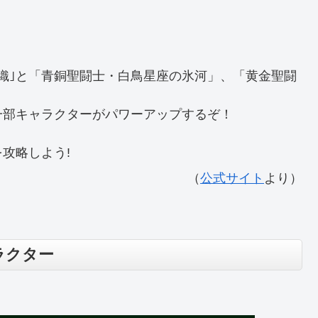
織｣と「青銅聖闘士・白鳥星座の氷河」、「黄金聖闘
一部キャラクターがパワーアップするぞ！
攻略しよう!
（
公式サイト
より）
ラクター