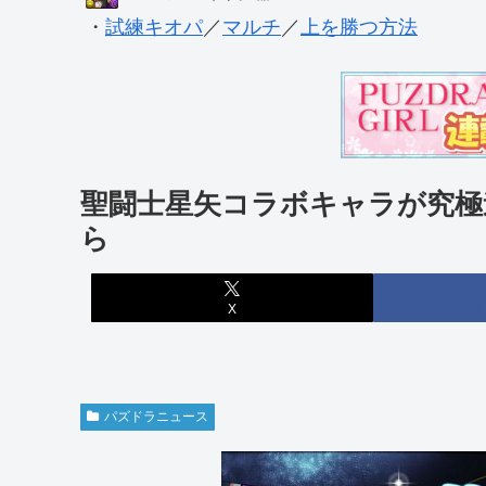
・
試練キオパ
／
マルチ
／
上を勝つ方法
聖闘士星矢コラボキャラが究極
ら
X
パズドラニュース