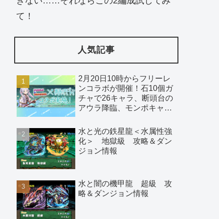
きない……それならこの2編成試してみ
て！
人気記事
2月20日10時からフリーレ
ンコラボが開催！石10個ガ
チャで26キャラ、断頭台の
アウラ降臨、モンポキャラ
など
水と光の鉄星龍＜水属性強
化＞ 地獄級 攻略＆ダン
ジョン情報
水と闇の機甲龍 超級 攻
略＆ダンジョン情報