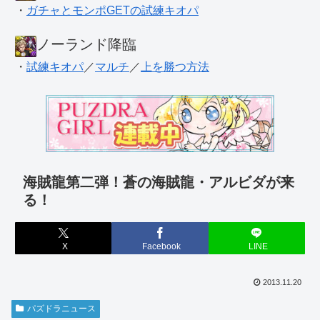
・
ガチャとモンポGETの試練キオパ
ノーランド降臨
・
試練キオパ
／
マルチ
／
上を勝つ方法
海賊龍第二弾！蒼の海賊龍・アルビダが来
る！
X
Facebook
LINE
2013.11.20
パズドラニュース