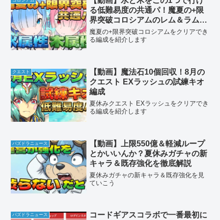
【動画】水と木をこの1つで行け
コロシアム
る低難易度の共通パ！魔夏の+限
界突破コロシアムのレム＆ラム編
成
魔夏の+限界突破コロシアムをクリアでき
る編成を紹介します
【動画】魔法石10個回収！8月の
クエスト
クエスト EXラッシュの試練キオ
編成
夏休みクエスト EXラッシュをクリアでき
る編成を紹介します
【動画】上限550億＆軽減ループ
パズドラニュース
とかいいんか？夏休みガチャの新
キャラ＆既存強化を徹底解説
夏休みガチャの新キャラ＆既存強化を見
ていこう
コードギアスコラボで一番最初に
パズドラニュース