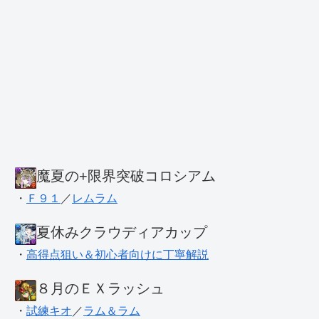
魔夏の+限界突破コロシアム
・
Ｆ９１
／
レムラム
夏休みクラウディアカップ
・
高得点狙い＆初心者向けに丁寧解説
８月のＥＸラッシュ
・
試練キオ
／
ラム＆ラム