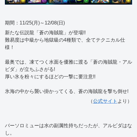
期間：11/25(月)～12/08(日)
新たな伝説龍「蒼の海賊龍」が登場!!
難易度は中級から地獄級の4種類で、全てテクニカル仕
様！
最奥では、凍てつく水面を優雅に渡る「蒼の海賊龍・アル
ビダ」が立ちふさがる!
厚い氷を粉々にするほどの一撃に要注意!!
氷海の中から襲い掛かってくる、蒼の海賊龍を撃ち倒せ!
（
公式サイト
より）
バーソロミューは水の副属性持ちだったが、アルビダはな
し。