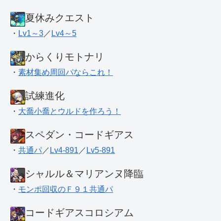
夏休みクエスト
・
Lv1～3
／
Lv4～5
からくりモトナリ
・
素材集め周回パならこれ！
試練進化
・
大喬小喬とウルドを作ろう！
スペダン・コードギアス
・
共通パ
／
Lv4-891
／
Lv5-891
シャルル＆マリアンヌ降臨
・
モンポ回収のＦ９１共通パ
コードギアスコロシアム