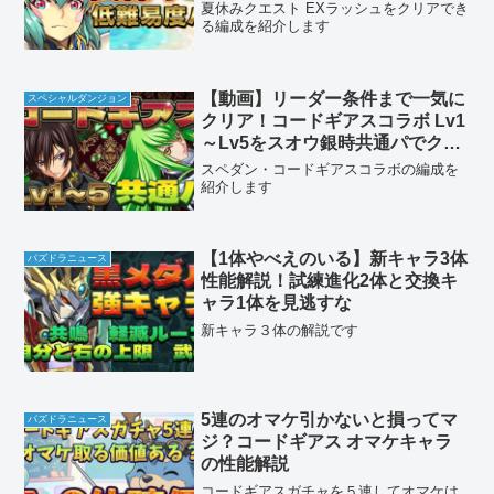
夏休みクエスト EXラッシュをクリアでき
る編成を紹介します
【動画】リーダー条件まで一気に
スペシャルダンジョン
クリア！コードギアスコラボ Lv1
～Lv5をスオウ銀時共通パでクリ
ア
スペダン・コードギアスコラボの編成を
紹介します
【1体やべえのいる】新キャラ3体
パズドラニュース
性能解説！試練進化2体と交換キ
ャラ1体を見逃すな
新キャラ３体の解説です
5連のオマケ引かないと損ってマ
パズドラニュース
ジ？コードギアス オマケキャラ
の性能解説
コードギアスガチャを５連してオマケは