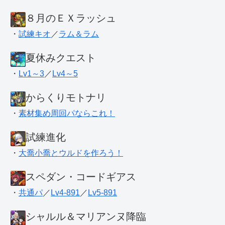
８月のＥＸラッシュ
・
試練キオ
／
ラム＆ラム
夏休みクエスト
・
Lv1～3
／
Lv4～5
からくりモトナリ
・
素材集め周回パならこれ！
試練進化
・
大喬小喬とウルドを作ろう！
スペダン・コードギアス
・
共通パ
／
Lv4-891
／
Lv5-891
シャルル＆マリアンヌ降臨