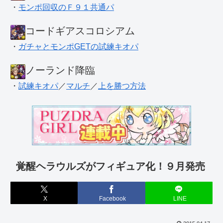
・
モンポ回収のＦ９１共通パ
コードギアスコロシアム
・
ガチャとモンポGETの試練キオパ
ノーランド降臨
・
試練キオパ
／
マルチ
／
上を勝つ方法
覚醒ヘラウルズがフィギュア化！９月発売
X
Facebook
LINE