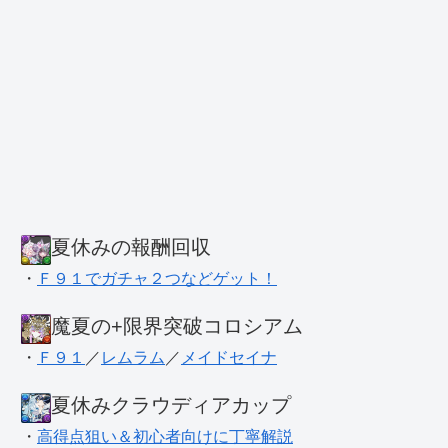
夏休みの報酬回収
・
Ｆ９１でガチャ２つなどゲット！
魔夏の+限界突破コロシアム
・
Ｆ９１
／
レムラム
／
メイドセイナ
夏休みクラウディアカップ
・
高得点狙い＆初心者向けに丁寧解説