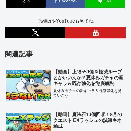
X
Facebook
LINE
TwitterやYouTubeも見てね
関連記事
【動画】上限550億＆軽減ループ
パズドラニュース
とかいいんか？夏休みガチャの新
キャラ＆既存強化を徹底解説
夏休みガチャの新キャラ＆既存強化を見
ていこう
【動画】魔法石10個回収！8月の
クエスト
クエスト EXラッシュの試練キオ
編成