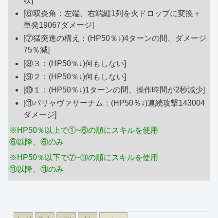
収]
[⑥双炎角：左端、右端縦1列を火ドロップに変換＋
単発19067ダメージ]
[⑦猛突進の構え：(HP50％↓)4ターンの間、ダメージ
75％減]
[⑧３：(HP50％↓)何もしない]
[⑨２：(HP50％↓)何もしない]
[⑩１：(HP50％↓)1ターンの間、操作時間が2秒減少]
[⑪パリャヴァサーナム：(HP50％↓)連続攻撃143004
ダメージ]
※HP50％以上で①~⑥の順にスキルを使用
⑥以降、⑥のみ
※HP50％以下で⑦~⑪の順にスキルを使用
⑪以降、⑪のみ