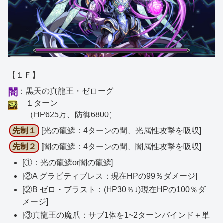
【１Ｆ】
闇
：黒天の真龍王・ゼローグ
１ターン
（HP625万、防御6800）
先制１
[光の龍鱗：4ターンの間、光属性攻撃を吸収]
先制２
[闇の龍鱗：4ターンの間、闇属性攻撃を吸収]
[①：光の龍鱗or闇の龍鱗]
[②A グラビティブレス：現在HPの99％ダメージ]
[②B ゼロ・ブラスト：(HP30％↓)現在HPの100％ダ
メージ]
[③真龍王の魔爪：サブ1体を1~2ターンバインド＋単