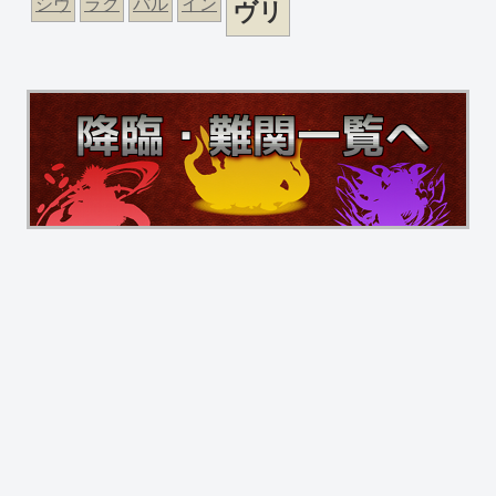
シヴ
ラク
パル
イン
ヴリ