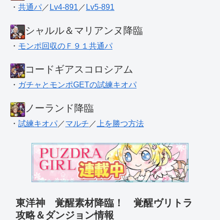
・
共通パ
／
Lv4-891
／
Lv5-891
シャルル＆マリアンヌ降臨
・
モンポ回収のＦ９１共通パ
コードギアスコロシアム
・
ガチャとモンポGETの試練キオパ
ノーランド降臨
・
試練キオパ
／
マルチ
／
上を勝つ方法
東洋神 覚醒素材降臨！ 覚醒ヴリトラ
攻略＆ダンジョン情報