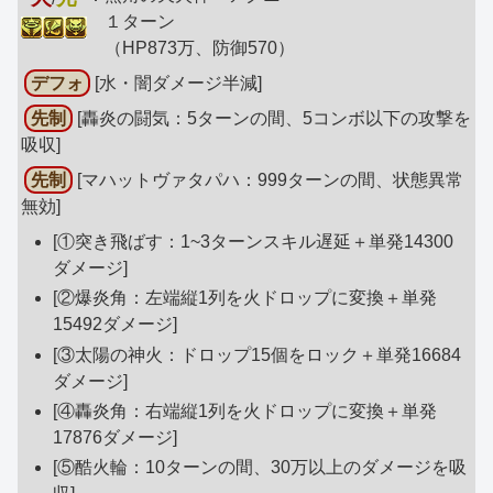
１ターン
（HP873万、防御570）
デフォ
[水・闇ダメージ半減]
先制
[轟炎の闘気：5ターンの間、5コンボ以下の攻撃を
吸収]
先制
[マハットヴァタパハ：999ターンの間、状態異常
無効]
[①突き飛ばす：1~3ターンスキル遅延＋単発14300
ダメージ]
[②爆炎角：左端縦1列を火ドロップに変換＋単発
15492ダメージ]
[③太陽の神火：ドロップ15個をロック＋単発16684
ダメージ]
[④轟炎角：右端縦1列を火ドロップに変換＋単発
17876ダメージ]
[⑤酷火輪：10ターンの間、30万以上のダメージを吸