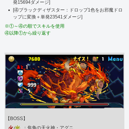
発15694ダメージ]
[④ブラックディザスター：ドロップ1色をお邪魔ドロ
ップに変換＋単発23541ダメージ]
※①～④の順でスキルを使用
④以降①から繰り返す
【BOSS】
火
光
：焦角の天火神・アグニ
/