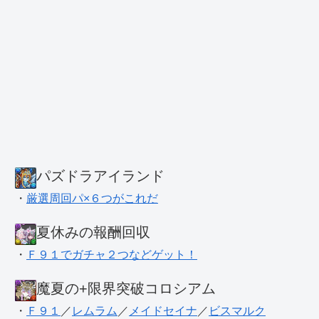
パズドラアイランド
・
厳選周回パ×６つがこれだ
夏休みの報酬回収
・
Ｆ９１でガチャ２つなどゲット！
魔夏の+限界突破コロシアム
・
Ｆ９１
／
レムラム
／
メイドセイナ
／
ビスマルク