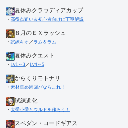
夏休みクラウディアカップ
・
高得点狙い＆初心者向けに丁寧解説
８月のＥＸラッシュ
・
試練キオ
／
ラム＆ラム
夏休みクエスト
・
Lv1～3
／
Lv4～5
からくりモトナリ
・
素材集め周回パならこれ！
試練進化
・
大喬小喬とウルドを作ろう！
スペダン・コードギアス