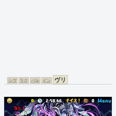
ヴリ
シヴ
ラク
パル
イン