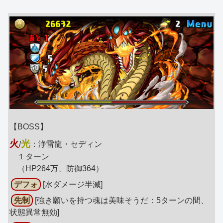
【BOSS】
火
光
/
：浄雷龍・セディン
１ターン
（HP264万、防御364）
デフォ
[水ダメージ半減]
先制
[強き願いを持つ魂は美味そうだ：5ターンの間、
状態異常無効]