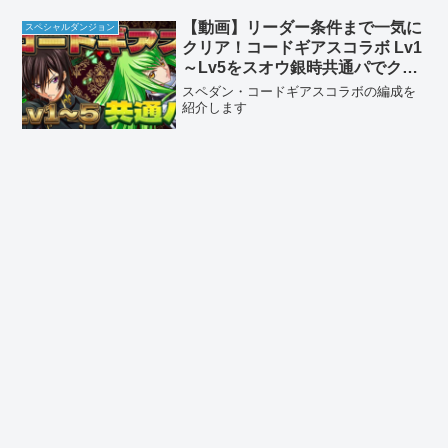
【動画】リーダー条件まで一気に
スペシャルダンジョン
クリア！コードギアスコラボ Lv1
～Lv5をスオウ銀時共通パでクリ
ア
スペダン・コードギアスコラボの編成を
紹介します