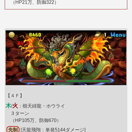
（HP21万、防御322）
【４Ｆ】
木
火
/
：樹天緋龍・ホウライ
３ターン
（HP105万、防御670）
先制
[天龍飛翔：単発5144ダメージ]