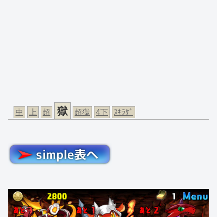
獄
中
上
超
超獄
4下
ｽｷﾗｹﾞ