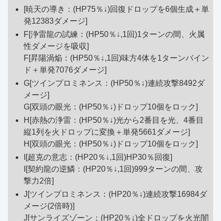
[暁天の導き：(HP75％↓)回復ドロップを6個生成＋単
発12383ダメージ]
F[浄雷龍の試練：(HP50％↓,1回)1ターンの間、火属
性ダメージを吸収]
F[昇陽渦焔：(HP50％↓,1回)味方4体を1ターンバイン
ド＋単発7076ダメージ]
G[ツインプロミネンス：(HP50％↓)連続攻撃8492ダ
メージ]
G[双頭の眼光：(HP50％↓)ドロップ10個をロック]
H[赤熱の浄雷：(HP50％↓)光から2番目を光、4番目
縦1列を火ドロップに変換＋単発5661ダメージ]
H[双頭の眼光：(HP50％↓)ドロップ10個をロック]
I[超克の意志：(HP20％↓,1回)HP30％回復]
I[契約龍の逆鱗：(HP20％↓,1回)999ターンの間、攻
撃力2倍]
J[ツインプロミネンス：(HP20％↓)連続攻撃16984ダ
メージ(2倍時)]
J[サンライズゾーン：(HP20％↓)全ドロップを火光闇