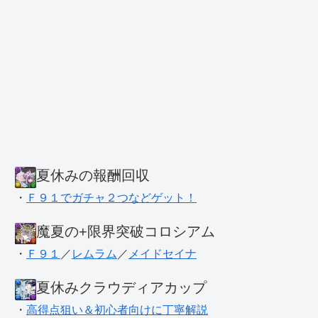
夏休みの報酬回収
・
Ｆ９１でガチャ２つなどゲット！
魔夏の+限界突破コロシアム
・
Ｆ９１
／
レムラム
／
メイドセイナ
夏休みクラウディアカップ
・
高得点狙い＆初心者向けに丁寧解説