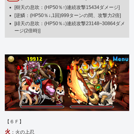
[樹天の息吹：(HP50％↑)連続攻撃15434ダメージ]
[逆鱗：(HP50％↓,1回)999ターンの間、攻撃力2倍]
[緋天の息吹：(HP50％↓)連続攻撃23148~30864ダメ
ージ(2倍時)]
【６Ｆ】
火
：火の上忍