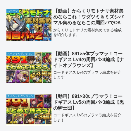
【動画】からくりモトナリ素材集
ステージ
めならこれ！ワダツミ＆ミズシバ
マル集めるならこの周回パでOK
からくりモトナリの素材集めできる編成
を紹介します。
【動画】891×5体プラマラ！コー
スペシャルダンジョン
ドギアス Lv4の周回パ×4編成【ナ
イトオブラウンズ】
コードギアス Lv4のプラマラ編成を紹介
します
【動画】891×3体プラマラ！コー
スペシャルダンジョン
ドギアス Lv5の周回パ×3編成【黒
の騎士団】
コードギアス Lv5のプラマラ編成を紹介
します