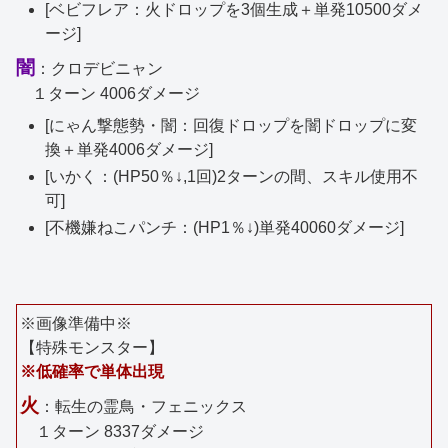
[ベビフレア：火ドロップを3個生成＋単発10500ダメ
ージ]
闇
：クロデビニャン
１ターン 4006ダメージ
[にゃん撃態勢・闇：回復ドロップを闇ドロップに変
換＋単発4006ダメージ]
[いかく：(HP50％↓,1回)2ターンの間、スキル使用不
可]
[不機嫌ねこパンチ：(HP1％↓)単発40060ダメージ]
※画像準備中※
【特殊モンスター】
※低確率で単体出現
火
：転生の霊鳥・フェニックス
１ターン 8337ダメージ