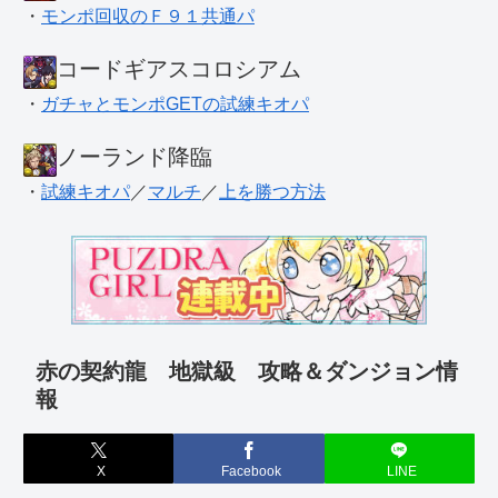
・
モンポ回収のＦ９１共通パ
コードギアスコロシアム
・
ガチャとモンポGETの試練キオパ
ノーランド降臨
・
試練キオパ
／
マルチ
／
上を勝つ方法
赤の契約龍 地獄級 攻略＆ダンジョン情
報
X
Facebook
LINE