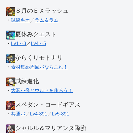
８月のＥＸラッシュ
・
試練キオ
／
ラム＆ラム
夏休みクエスト
・
Lv1～3
／
Lv4～5
からくりモトナリ
・
素材集め周回パならこれ！
試練進化
・
大喬小喬とウルドを作ろう！
スペダン・コードギアス
・
共通パ
／
Lv4-891
／
Lv5-891
シャルル＆マリアンヌ降臨