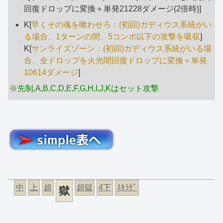
回復ドロップに変換＋単発21228ダメージ(2倍時)]
K[
早くその魂を喰わせろ：(初回)ガディウス系統がい
る場合、1ターンの間、5コンボ以下の攻撃を吸収
]
K[
サンライズゾーン：(初回)ガディウス系統がいる場
合、全ドロップを火光闇回復ドロップに変換＋単発
10614ダメージ
]
※先制,A,B,C,D,E,F,G,H,I,J,Kはセット攻撃
中
上
超
超獄
4下
ｽｷﾗｹﾞ
獄