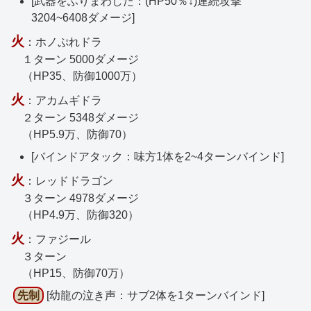
[武器をふりまわした：(HP50％↓)連続攻撃
3204~6408ダメージ]
火
：ホノぷれドラ
１ターン 5000ダメージ
（HP35、防御1000万）
火
：アカムギドラ
２ターン 5348ダメージ
（HP5.9万、防御70）
[バインドアタック：味方1体を2~4ターンバインド]
火
：レッドドラゴン
３ターン 4978ダメージ
（HP4.9万、防御320）
火
：ファジール
３ターン
（HP15、防御70万）
先制
[幼龍の泣き声：サブ2体を1ターンバインド]