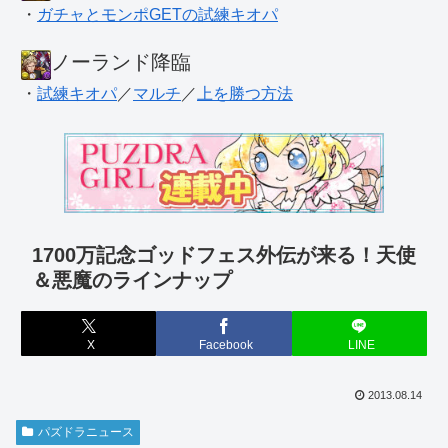
・
ガチャとモンポGETの試練キオパ
ノーランド降臨
・
試練キオパ
／
マルチ
／
上を勝つ方法
1700万記念ゴッドフェス外伝が来る！天使
＆悪魔のラインナップ
X
Facebook
LINE
2013.08.14
パズドラニュース