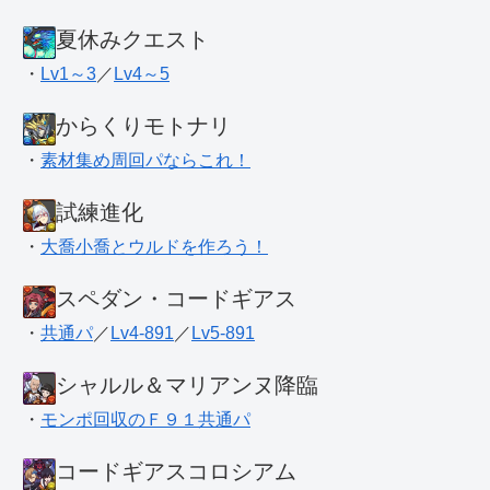
夏休みクエスト
・
Lv1～3
／
Lv4～5
からくりモトナリ
・
素材集め周回パならこれ！
試練進化
・
大喬小喬とウルドを作ろう！
スペダン・コードギアス
・
共通パ
／
Lv4-891
／
Lv5-891
シャルル＆マリアンヌ降臨
・
モンポ回収のＦ９１共通パ
コードギアスコロシアム