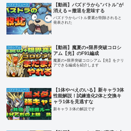
【動画】パズドラから“バトル”が
パズドラニュース
消える＝撤退を意味する
パズドラからバトル要素が削除されると
発表された
【動画】魔夏の+限界突破コロシ
コロシアム
アム【光】のF91編成
魔夏の+限界突破コロシアム【光】をクリ
アできる編成を紹介します
【1体やべえのいる】新キャラ3体
パズドラニュース
性能解説！試練進化2体と交換キ
ャラ1体を見逃すな
新キャラ３体の解説です