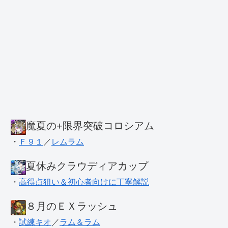
魔夏の+限界突破コロシアム
・
Ｆ９１
／
レムラム
夏休みクラウディアカップ
・
高得点狙い＆初心者向けに丁寧解説
８月のＥＸラッシュ
・
試練キオ
／
ラム＆ラム