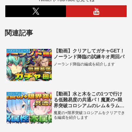
関連記事
【動画】クリアしてガチャGET！
パズドラニュース
ノーランド降臨の試練キオ周回パ
ノーランド降臨の編成を紹介します
【動画】水と木をこの1つで行け
コロシアム
る低難易度の共通パ！魔夏の+限
界突破コロシアムのレム＆ラム編
成
魔夏の+限界突破コロシアムをクリアでき
る編成を紹介します