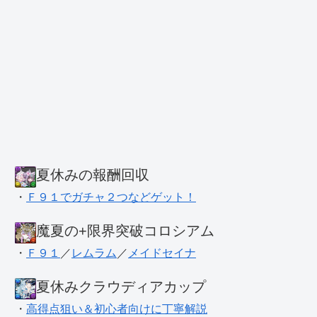
夏休みの報酬回収
・
Ｆ９１でガチャ２つなどゲット！
魔夏の+限界突破コロシアム
・
Ｆ９１
／
レムラム
／
メイドセイナ
夏休みクラウディアカップ
・
高得点狙い＆初心者向けに丁寧解説