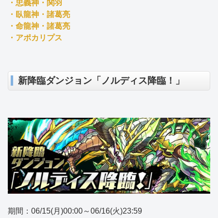
・忠義神・関羽
・臥龍神・諸葛亮
・命龍神・諸葛亮
・アポカリプス
新降臨ダンジョン「ノルディス降臨！」
期間：06/15(月)00:00～06/16(火)23:59