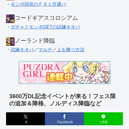
・
モンポ回収のＦ９１共通パ
コードギアスコロシアム
・
ガチャとモンポGETの試練キオパ
ノーランド降臨
・
試練キオパ
／
マルチ
／
上を勝つ方法
3600万DL記念イベントが来る！フェス限
の追加＆降格、ノルディス降臨など
X
Facebook
LINE