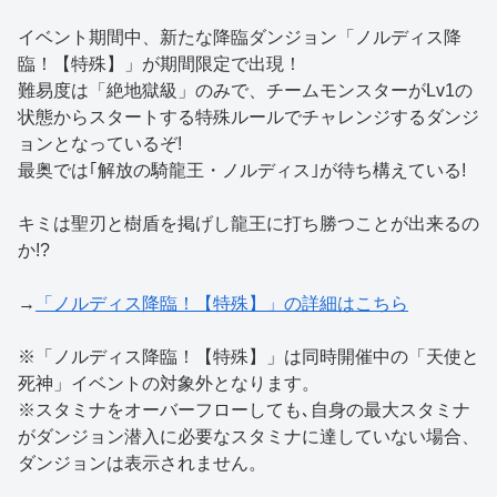
イベント期間中、新たな降臨ダンジョン「ノルディス降
臨！【特殊】」が期間限定で出現！
難易度は「絶地獄級」のみで、チームモンスターがLv1の
状態からスタートする特殊ルールでチャレンジするダンジ
ョンとなっているぞ!
最奥では｢解放の騎龍王・ノルディス｣が待ち構えている!
キミは聖刃と樹盾を掲げし龍王に打ち勝つことが出来るの
か!?
→
「ノルディス降臨！【特殊】」の詳細はこちら
※「ノルディス降臨！【特殊】」は同時開催中の「天使と
死神」イベントの対象外となります。
※スタミナをオーバーフローしても､自身の最大スタミナ
がダンジョン潜入に必要なスタミナに達していない場合、
ダンジョンは表示されません。