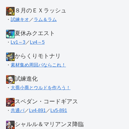
８月のＥＸラッシュ
・
試練キオ
／
ラム＆ラム
夏休みクエスト
・
Lv1～3
／
Lv4～5
からくりモトナリ
・
素材集め周回パならこれ！
試練進化
・
大喬小喬とウルドを作ろう！
スペダン・コードギアス
・
共通パ
／
Lv4-891
／
Lv5-891
シャルル＆マリアンヌ降臨