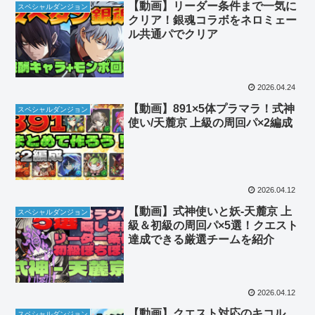
【動画】リーダー条件まで一気に
スペシャルダンジョン
クリア！銀魂コラボをネロミェー
ル共通パでクリア
2026.04.24
【動画】891×5体プラマラ！式神
スペシャルダンジョン
使い/天麓京 上級の周回パ×2編成
2026.04.12
【動画】式神使いと妖-天麓京 上
スペシャルダンジョン
級＆初級の周回パ×5選！クエスト
達成できる厳選チームを紹介
2026.04.12
【動画】クエスト対応のキコル
スペシャルダンジョン