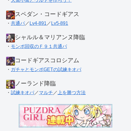
・
大喬小喬とウルドを作ろう！
スペダン・コードギアス
・
共通パ
／
Lv4-891
／
Lv5-891
シャルル＆マリアンヌ降臨
・
モンポ回収のＦ９１共通パ
コードギアスコロシアム
・
ガチャとモンポGETの試練キオパ
ノーランド降臨
・
試練キオパ
／
マルチ
／
上を勝つ方法