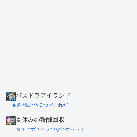
パズドラアイランド
・
厳選周回パ×６つがこれだ
夏休みの報酬回収
・
Ｆ９１でガチャ２つなどゲット！