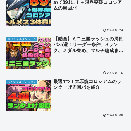
めて891に！＋限界突破コロシア
ムの周回パ
2026.03.24
【動画】ミニ三国ラッシュの周回
スペシャルダンジョン
パ×5選！リーダー条件、Sラン
ク、メダル集め、マルチ編成まで
網羅
2026.03.16
厳選4つ！大罪龍コロシアムのラ
スペシャルダンジョン
ンク上げ周回パを紹介
2026.03.08