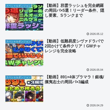
【動画】邪霊ラッシュを完全網羅
スペシャルダンジョン
の周回パ×5選！リーダー条件、隠
し要素、Sランクまで
2026.05.12
【動画】低難易度シヴァドラパで
スペシャルダンジョン
2回かけて条件クリア！GWチャ
レンジを完全攻略
2026.05.04
【動画】891×4体プラマラ！銀魂/
スペシャルダンジョン
攘夷志士の周回パ×3編成
2026.04.29