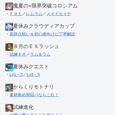
魔夏の+限界突破コロシアム
・
Ｆ９１
／
レムラム
／
メイドセイナ
夏休みクラウディアカップ
・
高得点狙い＆初心者向けに丁寧解説
８月のＥＸラッシュ
・
試練キオ
／
ラム＆ラム
夏休みクエスト
・
Lv1～3
／
Lv4～5
からくりモトナリ
・
素材集め周回パならこれ！
試練進化