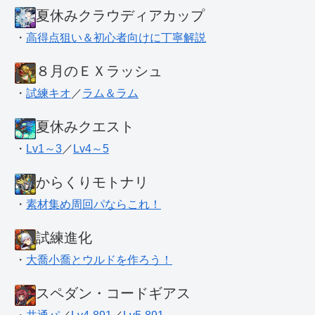
夏休みクラウディアカップ
・
高得点狙い＆初心者向けに丁寧解説
８月のＥＸラッシュ
・
試練キオ
／
ラム＆ラム
夏休みクエスト
・
Lv1～3
／
Lv4～5
からくりモトナリ
・
素材集め周回パならこれ！
試練進化
・
大喬小喬とウルドを作ろう！
スペダン・コードギアス