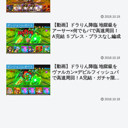
成
2018.10.19
【動画】ドラりん降臨 地獄級を
ダンジョンレポート
アーサー×何でもパで高速周回！
A完結 ５ブレス・プラスなし編成
2018.10.18
【動画】ドラりん降臨 地獄級を
ダンジョンレポート
ヴァルカン×デビルフィッシュパ
で高速周回！A完結・ガチャ限な
し編成
2018.10.18