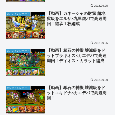
2018.09.25
【動画】ガネーシャの財窟 超地
ダンジョンレポート
獄級をエルザ×九里虎パで高速周
回！継承１枚編成
2018.09.25
【動画】希石の神殿 壊滅級をド
ダンジョンレポート
ットブラキオス×カエデパで高速
周回！ディオス・カラット編成
2018.09.09
【動画】希石の神殿 壊滅級をド
ダンジョンレポート
ットエキドナ×カエデパで高速周
回！