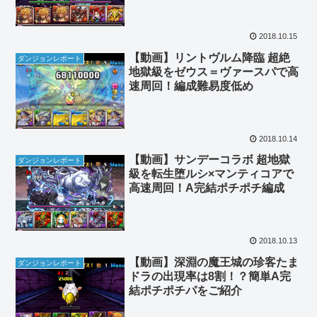
2018.10.15
【動画】リントヴルム降臨 超絶
ダンジョンレポート
地獄級をゼウス＝ヴァースパで高
速周回！編成難易度低め
2018.10.14
【動画】サンデーコラボ 超地獄
ダンジョンレポート
級を転生堕ルシ×マンティコアで
高速周回！A完結ポチポチ編成
2018.10.13
【動画】深淵の魔王城の珍客たま
ダンジョンレポート
ドラの出現率は8割！？簡単A完
結ポチポチパをご紹介