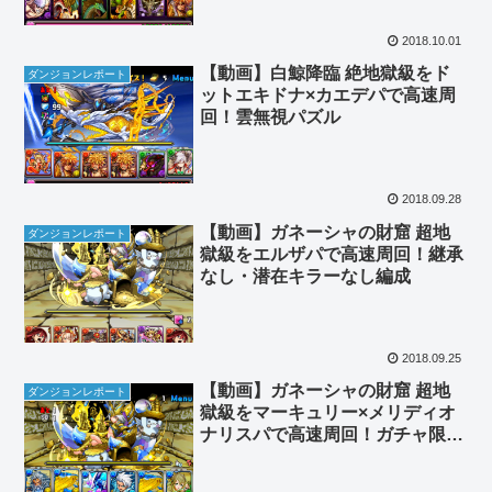
2018.10.01
【動画】白鯨降臨 絶地獄級をド
ダンジョンレポート
ットエキドナ×カエデパで高速周
回！雲無視パズル
2018.09.28
【動画】ガネーシャの財窟 超地
ダンジョンレポート
獄級をエルザパで高速周回！継承
なし・潜在キラーなし編成
2018.09.25
【動画】ガネーシャの財窟 超地
ダンジョンレポート
獄級をマーキュリー×メリディオ
ナリスパで高速周回！ガチャ限少
なめ・ブフてんこ盛り編成