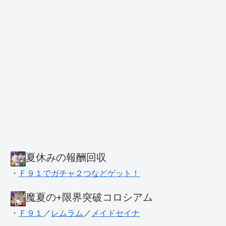
夏休みの報酬回収
・
Ｆ９１でガチャ２つなどゲット！
魔夏の+限界突破コロシアム
・
Ｆ９１
／
レムラム
／
メイドセイナ