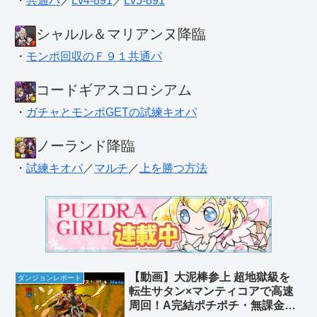
・
共通パ
／
Lv4-891
／
Lv5-891
シャルル＆マリアンヌ降臨
・
モンポ回収のＦ９１共通パ
コードギアスコロシアム
・
ガチャとモンポGETの試練キオパ
ノーランド降臨
・
試練キオパ
／
マルチ
／
上を勝つ方法
【動画】大泥棒参上 超地獄級を
ダンジョンレポート
転生サタン×マンティコアで高速
周回！A完結ポチポチ・無課金編