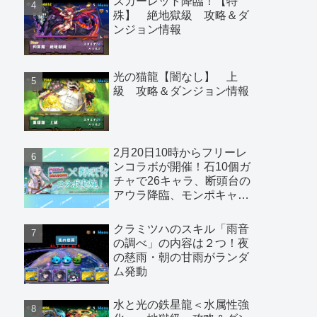
スカーレット降臨！【特
殊】 絶地獄級 攻略＆ダ
ンジョン情報
光の猫龍【闇なし】 上
級 攻略＆ダンジョン情報
2月20日10時からフリーレ
ンコラボが開催！石10個ガ
チャで26キャラ、断頭台の
アウラ降臨、モンポキャラ
など
クラミツハのスキル「雨音
の調べ」の内容は２つ！夜
の慈雨・朝の甘雨がランダ
ム発動
水と光の鉄星龍＜水属性強