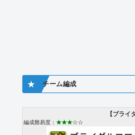
★
チーム編成
【ブライ
編成難易度：
★★★
☆☆