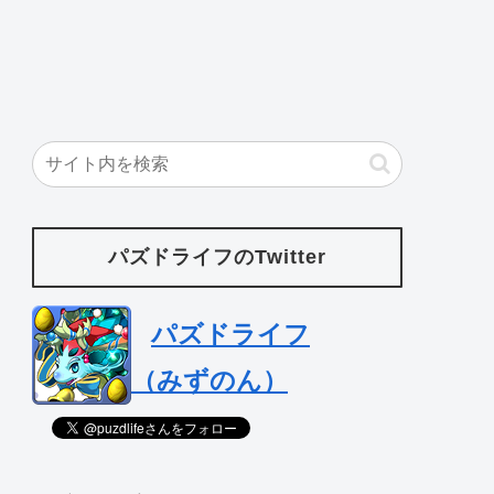
パズドライフのTwitter
パズドライフ
（みずのん）