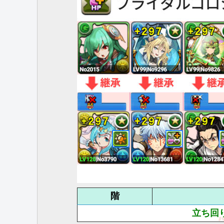
階
立ち回