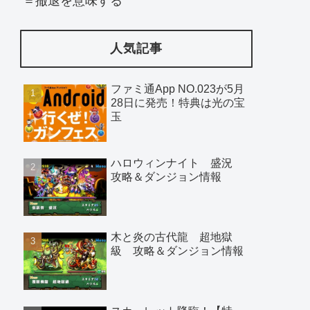
＝撤退を意味する
人気記事
ファミ通App NO.023が5月
28日に発売！特典は光の宝
玉
ハロウィンナイト 盛況
攻略＆ダンジョン情報
木と炎の古代龍 超地獄
級 攻略＆ダンジョン情報