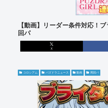
【動画】リーダー条件対応！ブ
回パ
X
コロシアム
パズドラニュース
動画
周回パ