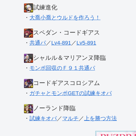
試練進化
・
大喬小喬とウルドを作ろう！
スペダン・コードギアス
・
共通パ
／
Lv4-891
／
Lv5-891
シャルル＆マリアンヌ降臨
・
モンポ回収のＦ９１共通パ
コードギアスコロシアム
・
ガチャとモンポGETの試練キオパ
ノーランド降臨
・
試練キオパ
／
マルチ
／
上を勝つ方法