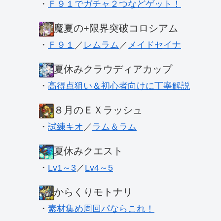
・
Ｆ９１でガチャ２つなどゲット！
魔夏の+限界突破コロシアム
・
Ｆ９１
／
レムラム
／
メイドセイナ
夏休みクラウディアカップ
・
高得点狙い＆初心者向けに丁寧解説
８月のＥＸラッシュ
・
試練キオ
／
ラム＆ラム
夏休みクエスト
・
Lv1～3
／
Lv4～5
からくりモトナリ
・
素材集め周回パならこれ！