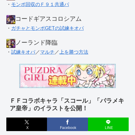
・
モンポ回収のＦ９１共通パ
コードギアスコロシアム
・
ガチャとモンポGETの試練キオパ
ノーランド降臨
・
試練キオパ
／
マルチ
／
上を勝つ方法
ＦＦコラボキャラ「スコール」「パラメキ
ア皇帝」のイラストを公開！
X
Facebook
LINE