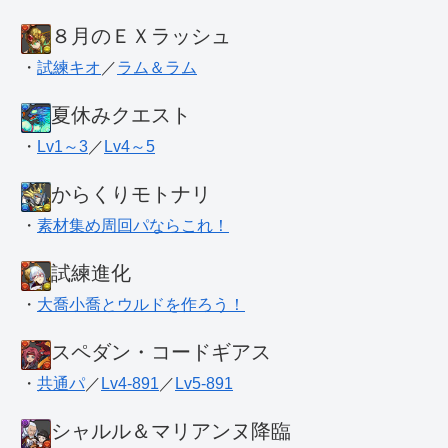
８月のＥＸラッシュ
・
試練キオ
／
ラム＆ラム
夏休みクエスト
・
Lv1～3
／
Lv4～5
からくりモトナリ
・
素材集め周回パならこれ！
試練進化
・
大喬小喬とウルドを作ろう！
スペダン・コードギアス
・
共通パ
／
Lv4-891
／
Lv5-891
シャルル＆マリアンヌ降臨