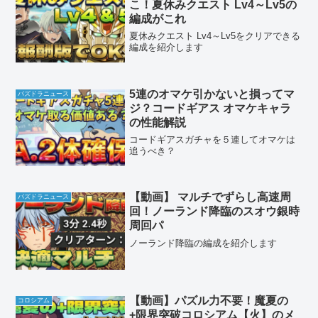
こ！夏休みクエスト Lv4～Lv5の
編成がこれ
夏休みクエスト Lv4～Lv5をクリアできる
編成を紹介します
5連のオマケ引かないと損ってマ
パズドラニュース
ジ？コードギアス オマケキャラ
の性能解説
コードギアスガチャを５連してオマケは
追うべき？
【動画】 マルチでずらし高速周
パズドラニュース
回！ノーランド降臨のスオウ銀時
周回パ
ノーランド降臨の編成を紹介します
【動画】パズル力不要！魔夏の
コロシアム
+限界突破コロシアム【火】のメ