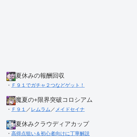
夏休みの報酬回収
・
Ｆ９１でガチャ２つなどゲット！
魔夏の+限界突破コロシアム
・
Ｆ９１
／
レムラム
／
メイドセイナ
夏休みクラウディアカップ
・
高得点狙い＆初心者向けに丁寧解説