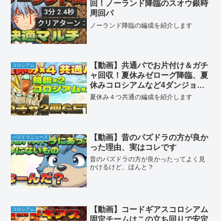
回！ノーランド降臨のスオウ銀時
周回パ
ノーランド降臨の編成を紹介します
【動画】共通パでお片付け＆ガチ
コロシアム
ャ回収！夏休みゼローグ降臨、夏
休みコロシアムなど4ダンジョン
のF91周回パ
夏休み４つ共通の編成を紹介します
【動画】昔のパズドラの方が良か
パズドラニュース
った理由、実はコレです
昔のパズドラの方が良かったってよく見
かけるけど、ほんと？
【動画】コードギアスコロシアム
コロシアム
固定チームはこの立ち回りで安定