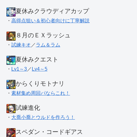
夏休みクラウディアカップ
・
高得点狙い＆初心者向けに丁寧解説
８月のＥＸラッシュ
・
試練キオ
／
ラム＆ラム
夏休みクエスト
・
Lv1～3
／
Lv4～5
からくりモトナリ
・
素材集め周回パならこれ！
試練進化
・
大喬小喬とウルドを作ろう！
スペダン・コードギアス