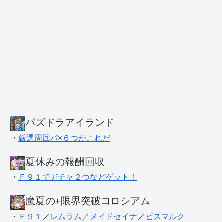
パズドラアイランド
・
厳選周回パ×６つがこれだ
夏休みの報酬回収
・
Ｆ９１でガチャ２つなどゲット！
魔夏の+限界突破コロシアム
・
Ｆ９１
／
レムラム
／
メイドセイナ
／
ビスマルク