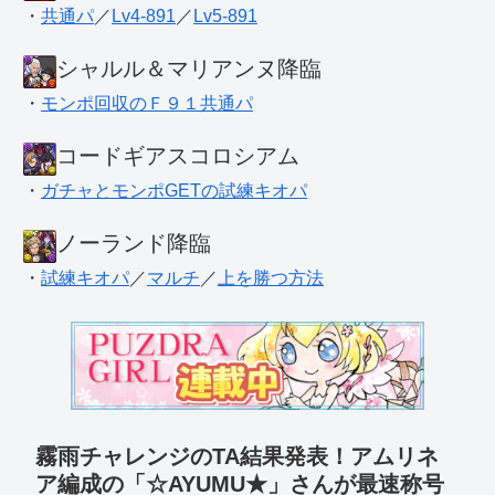
・
共通パ
／
Lv4-891
／
Lv5-891
シャルル＆マリアンヌ降臨
・
モンポ回収のＦ９１共通パ
コードギアスコロシアム
・
ガチャとモンポGETの試練キオパ
ノーランド降臨
・
試練キオパ
／
マルチ
／
上を勝つ方法
霧雨チャレンジのTA結果発表！アムリネ
ア編成の「☆AYUMU★」さんが最速称号