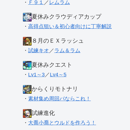
・
Ｆ９１
／
レムラム
夏休みクラウディアカップ
・
高得点狙い＆初心者向けに丁寧解説
８月のＥＸラッシュ
・
試練キオ
／
ラム＆ラム
夏休みクエスト
・
Lv1～3
／
Lv4～5
からくりモトナリ
・
素材集め周回パならこれ！
試練進化
・
大喬小喬とウルドを作ろう！