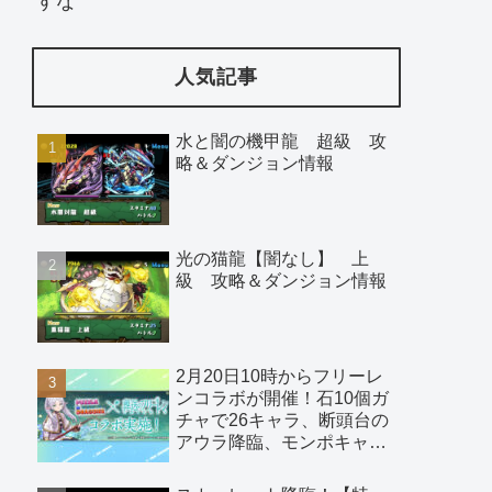
すな
人気記事
水と闇の機甲龍 超級 攻
略＆ダンジョン情報
光の猫龍【闇なし】 上
級 攻略＆ダンジョン情報
2月20日10時からフリーレ
ンコラボが開催！石10個ガ
チャで26キャラ、断頭台の
アウラ降臨、モンポキャラ
など