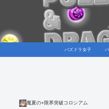
パズドラ女子
魔夏の+限界突破コロシアム