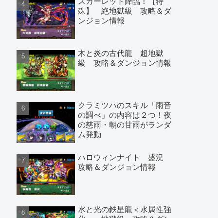
スカーレット降臨！【特
殊】 絶地獄級 攻略＆ダ
ンジョン情報
木と炎の古代龍 超地獄
級 攻略＆ダンジョン情報
クラミツハのスキル「雨音
の調べ」の内容は２つ！夜
の慈雨・朝の甘雨がランダ
ム発動
ハロウィンナイト 盛況
攻略＆ダンジョン情報
水と光の鉄星龍＜水属性強