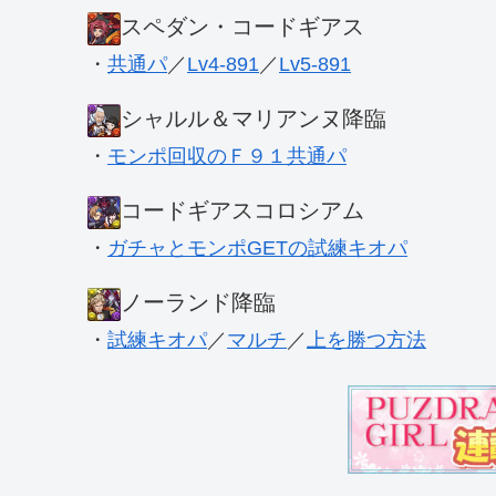
スペダン・コードギアス
・
共通パ
／
Lv4-891
／
Lv5-891
シャルル＆マリアンヌ降臨
・
モンポ回収のＦ９１共通パ
コードギアスコロシアム
・
ガチャとモンポGETの試練キオパ
ノーランド降臨
・
試練キオパ
／
マルチ
／
上を勝つ方法