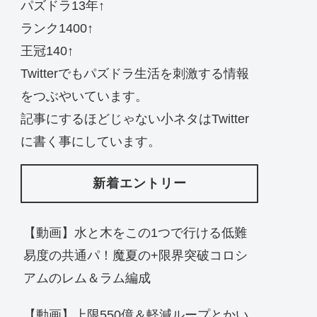
パズドラ13年↑
ランク1400↑
王冠140↑
Twitterでもパズドラ生活を刺激する情報
をつぶやいています。
記事にするほどじゃない小ネタはTwitter
に書く事にしています。
新着エントリー
【動画】水と木をこの1つで行ける低難
易度の共通パ！魔夏の+限界突破コロシ
アムのレム＆ラム編成
【動画】上限550億＆軽減ループとかい