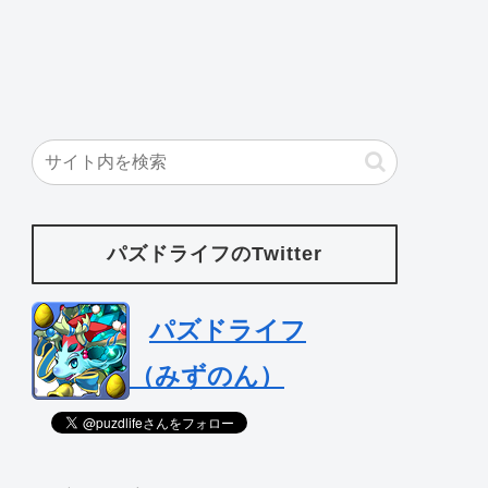
パズドライフのTwitter
パズドライフ
（みずのん）