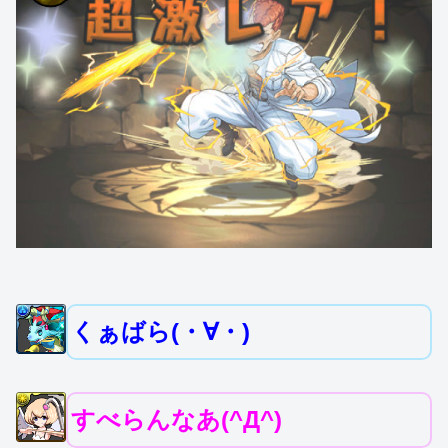
くぁばら(・∀・)
すべらんなあ(^Д^)