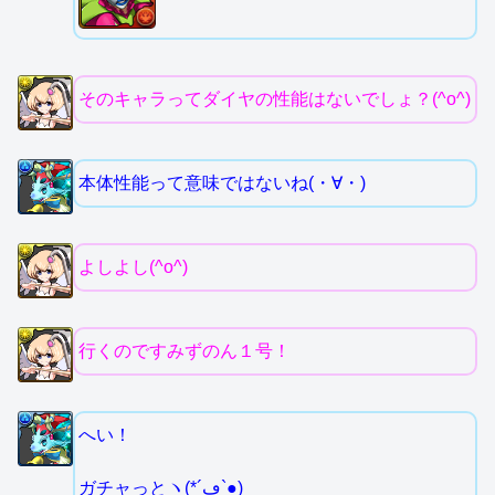
そのキャラってダイヤの性能はないでしょ？(^o^)
本体性能って意味ではないね(・∀・)
よしよし(^o^)
行くのですみずのん１号！
へい！
ガチャっとヽ(*´ڡ`●)