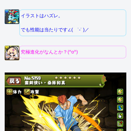
イラストはハズレ。
でも性能は当たりです∠( ˙-˙ )／
究極進化がなんとか？(^o^)