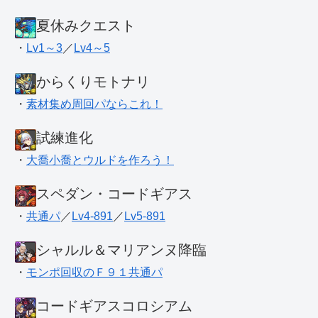
夏休みクエスト
・
Lv1～3
／
Lv4～5
からくりモトナリ
・
素材集め周回パならこれ！
試練進化
・
大喬小喬とウルドを作ろう！
スペダン・コードギアス
・
共通パ
／
Lv4-891
／
Lv5-891
シャルル＆マリアンヌ降臨
・
モンポ回収のＦ９１共通パ
コードギアスコロシアム