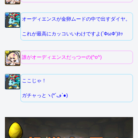
オーディエンスが金卵ムードの中で出すダイヤ。
これが最高にカッコいいわけですよ(`ФωФ’)ｶｯ
誰がオーディエンスだっつーの(^o^)
ここじゃ！
ガチャっとヽ(*´ڡ`●)