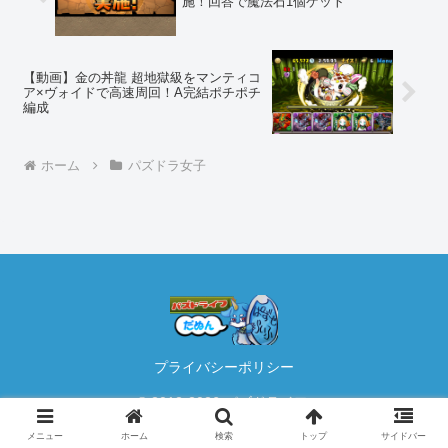
施！回答で魔法石1個ゲット
【動画】金の丼龍 超地獄級をマンティコ
ア×ヴォイドで高速周回！A完結ポチポチ
編成
ホーム
パズドラ女子
プライバシーポリシー
© 2012-2026 パズドライフ.
メニュー
ホーム
検索
トップ
サイドバー