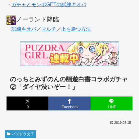
・
ガチャとモンポGETの試練キオパ
ノーランド降臨
・
試練キオパ
／
マルチ
／
上を勝つ方法
のっちとみずのんの幽遊白書コラボガチャ
②「ダイヤ渋いぞー！」
X
Facebook
LINE
2019.03.15
パズドラ女子