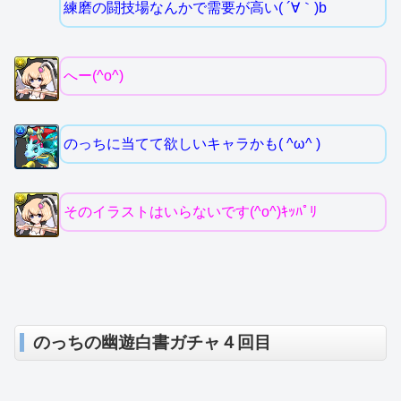
練磨の闘技場なんかで需要が高い( ´∀｀)b
へー(^o^)
のっちに当てて欲しいキャラかも( ^ω^ )
そのイラストはいらないです(^o^)ｷｯﾊﾟﾘ
のっちの幽遊白書ガチャ４回目