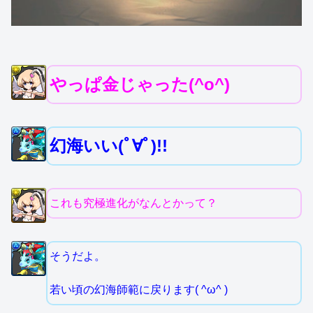
やっぱ金じゃった(^o^)
幻海いい(ﾟ∀ﾟ)!!
これも究極進化がなんとかって？
そうだよ。
若い頃の幻海師範に戻ります( ^ω^ )