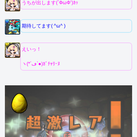
うちが出します(`ФωФ’)ｶｯ
期待してます( ^ω^ )
えいっ！
ヽ(*´ڡ`●)ｶﾞﾁｬﾘｰﾇ