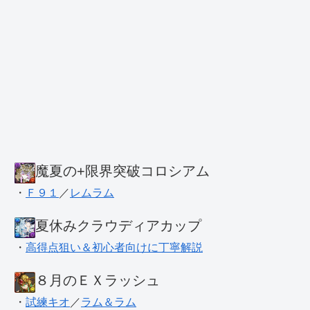
魔夏の+限界突破コロシアム
・
Ｆ９１
／
レムラム
夏休みクラウディアカップ
・
高得点狙い＆初心者向けに丁寧解説
８月のＥＸラッシュ
・
試練キオ
／
ラム＆ラム