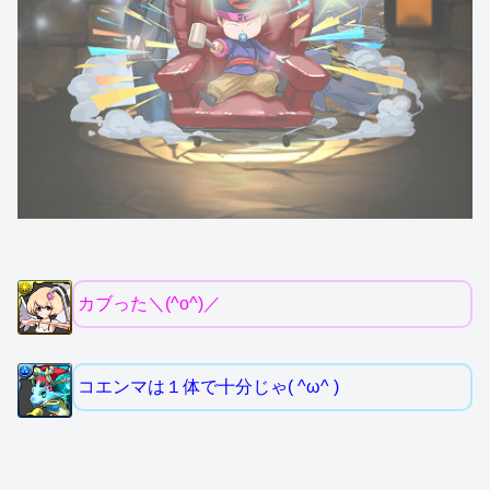
カブった＼(^o^)／
コエンマは１体で十分じゃ( ^ω^ )