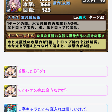
若返ったΣ(^o^)
てかレオの色に合うな(^o^)
Ｌ字キャラだから直入れは厳しいけど。