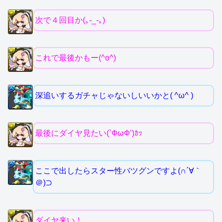
次で４回目か(｡-_-｡)
これで最後かもー(^o^)
深追いするガチャじゃないしいいかと( ^ω^ )
最後にダイヤ見たい(`ФωФ’)ｶｯ
ここで出したらスター性バツグンですよ(∩´∀｀
＠)⊃
ダイヤ来い！