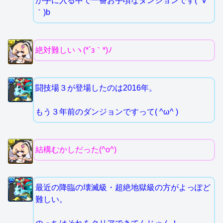
が手に入る中で一番お手頃なダンジョンです( ´∀
｀)b
絶対難しいヽ(*´з｀*)ﾉ
闘技場３が登場したのは2016年。
もう３年前のダンジョンですって( ^ω^ )
結構むかしだった(^o^)
最近の降臨の壊滅級・超絶地獄級の方がよっぽど
難しい。