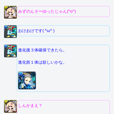
みずのんそーゆったじゃん(^o^)
おけおけです( ^ω^ )
進化後３体確保できたら。
進化前１体は欲しいかな。
しんかまえ？