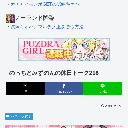
・
ガチャとモンポGETの試練キオパ
ノーランド降臨
・
試練キオパ
／
マルチ
／
上を勝つ方法
のっちとみずのんの休日トーク218
X
Facebook
LINE
2019.03.18
パズドラ女子