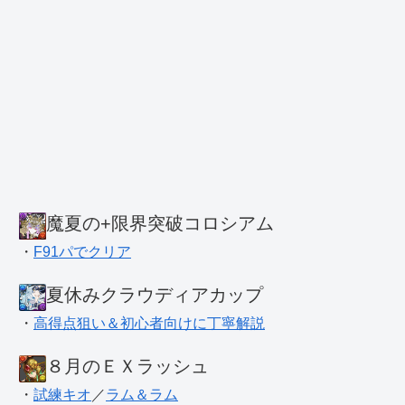
魔夏の+限界突破コロシアム
・
F91パでクリア
夏休みクラウディアカップ
・
高得点狙い＆初心者向けに丁寧解説
８月のＥＸラッシュ
・
試練キオ
／
ラム＆ラム