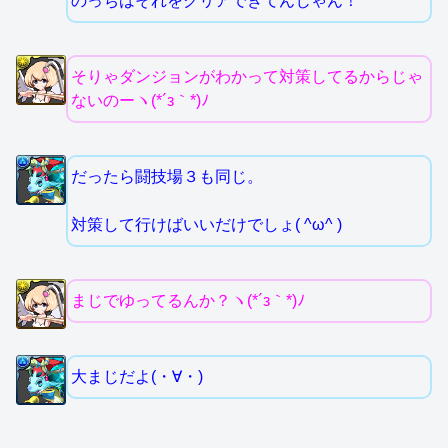
のっちはそれをクリアできてんじゃん！
そりゃダンジョンがわかって対策してるからじゃ
ないのーヽ(*´з｀*)ﾉ
だったら闘技場３も同じ。
対策して行けばいいだけでしょ( ^ω^ )
まじでゆってるんか？ヽ(*´з｀*)ﾉ
大まじだよ(・∀・)