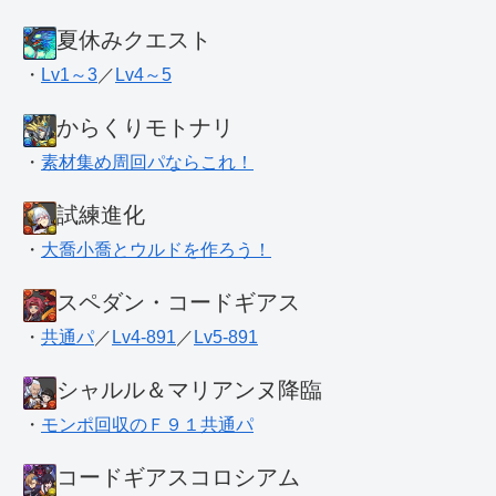
夏休みクエスト
・
Lv1～3
／
Lv4～5
からくりモトナリ
・
素材集め周回パならこれ！
試練進化
・
大喬小喬とウルドを作ろう！
スペダン・コードギアス
・
共通パ
／
Lv4-891
／
Lv5-891
シャルル＆マリアンヌ降臨
・
モンポ回収のＦ９１共通パ
コードギアスコロシアム