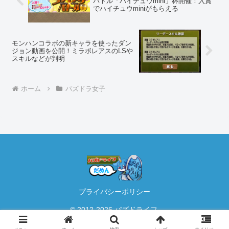
バトル「ハイチュウmini」杯開催！入賞
でハイチュウminiがもらえる
モンハンコラボの新キャラを使ったダン
ジョン動画を公開！ミラボレアスのLSや
スキルなどが判明
ホーム
パズドラ女子
プライバシーポリシー
© 2012-2026 パズドライフ.