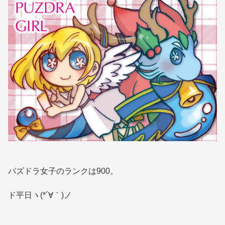
パズドラ女子のランクは900。
ド平日ヽ(*´∀｀)ノ