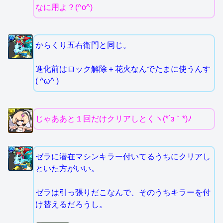
なに用よ？(^o^)
からくり五右衛門と同じ。
進化前はロック解除＋花火なんでたまに使うんす
( ^ω^ )
じゃああと１回だけクリアしとくヽ(*´з｀*)ﾉ
ゼラに潜在マシンキラー付いてるうちにクリアし
といた方がいい。
ゼラは引っ張りだこなんで、そのうちキラーを付
け替えるだろうし。