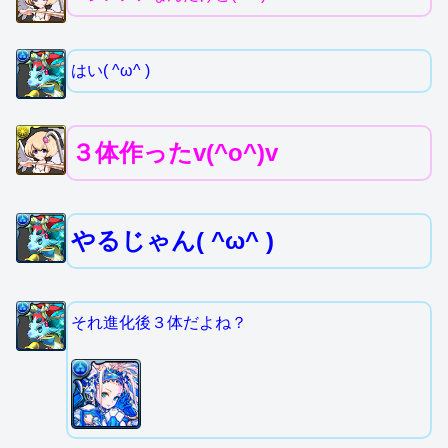
はい( ^ω^ )
３体作ったv(^o^)v
やるじゃん( ^ω^ )
それ進化後３体だよね？