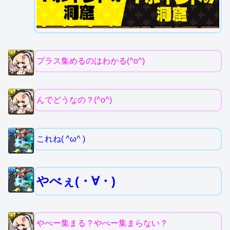
プラス集めるのはわかる(^o^)
んでどうなの？(^o^)
これね( ^ω^ )
やべぇ(・∀・)
やべー集まる？やべー集まらない？