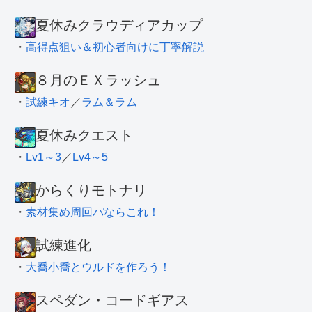
夏休みクラウディアカップ
・
高得点狙い＆初心者向けに丁寧解説
８月のＥＸラッシュ
・
試練キオ
／
ラム＆ラム
夏休みクエスト
・
Lv1～3
／
Lv4～5
からくりモトナリ
・
素材集め周回パならこれ！
試練進化
・
大喬小喬とウルドを作ろう！
スペダン・コードギアス