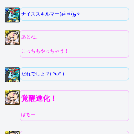
ナイススキルマー(๑•̀ㅂ•́)و✧
あとね。
こっちもやっちゃう！
だれでしょ？( ^ω^ )
覚醒進化！
ぽちー