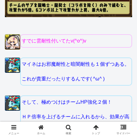
すでに雲耐性付いてたv(^o^)v
マイネはお邪魔耐性と暗闇耐性も１個ずつある。
これが貴重だったりするんです( ^ω^ )
そして、極めつけはチームHP強化２個！
ＨＰ倍率を上げるチームに入れるから、効果が高
くなる！
メニュー
ホーム
検索
トップ
サイドバー