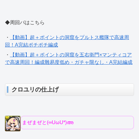
◆周回パはこちら
・
【動画】超＋ポイントの洞窟をプルトス艦隊で高速周
回！A完結ポチポチ編成
・
【動画】超＋ポイントの洞窟を五右衛門×マンティコア
で高速周回！編成難易度低め・ガチャ限なし・A完結編成
クロユリの仕上げ
まぜまぜと(∞UωU*)അ