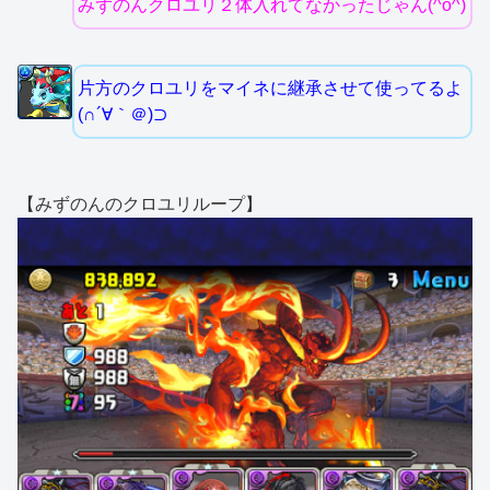
みずのんクロユリ２体入れてなかったじゃん(^o^)
片方のクロユリをマイネに継承させて使ってるよ
(∩´∀｀＠)⊃
【みずのんのクロユリループ】