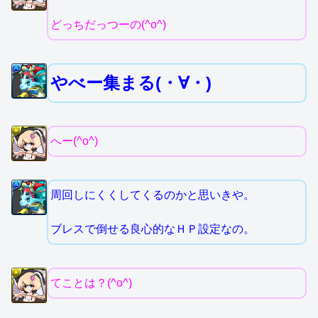
どっちだっつーの(^o^)
やべー集まる(・∀・)
へー(^o^)
周回しにくくしてくるのかと思いきや。
ブレスで倒せる良心的なＨＰ設定なの。
てことは？(^o^)