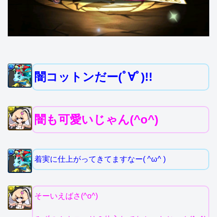
闇コットンだー(ﾟ∀ﾟ)!!
闇も可愛いじゃん(^o^)
着実に仕上がってきてますなー( ^ω^ )
そーいえばさ(^o^)