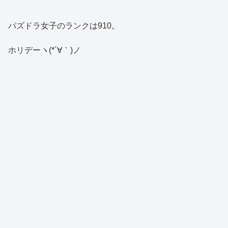
パズドラ女子のランクは910。
ホリデーヽ(*´∀｀)ノ