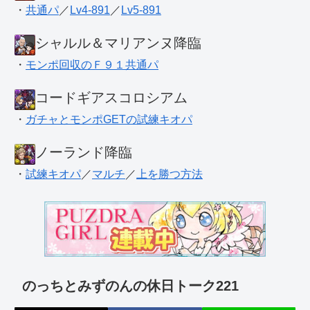
・
共通パ
／
Lv4-891
／
Lv5-891
シャルル＆マリアンヌ降臨
・
モンポ回収のＦ９１共通パ
コードギアスコロシアム
・
ガチャとモンポGETの試練キオパ
ノーランド降臨
・
試練キオパ
／
マルチ
／
上を勝つ方法
のっちとみずのんの休日トーク221