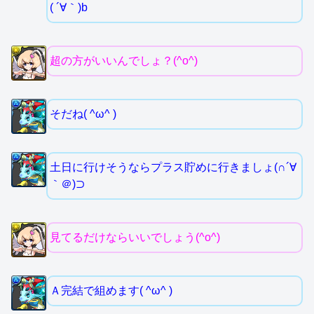
( ´∀｀)b
超の方がいいんでしょ？(^o^)
そだね( ^ω^ )
土日に行けそうならプラス貯めに行きましょ(∩´∀
｀＠)⊃
見てるだけならいいでしょう(^o^)
Ａ完結で組めます( ^ω^ )