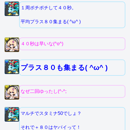
１周ポチポチして４０秒。
平均プラス８０集まる( ^ω^ )
４０秒は早いな(^o^)
プラス８０も集まる( ^ω^ )
なぜ二回ゆったし(^-^;
マルチでスタミナ50でしょ？
それで＋８０はヤバイって！