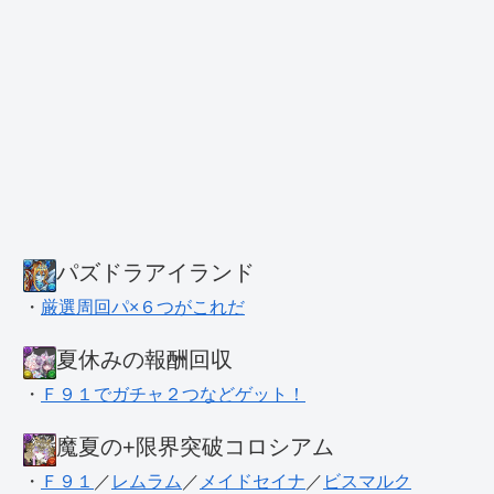
パズドラアイランド
・
厳選周回パ×６つがこれだ
夏休みの報酬回収
・
Ｆ９１でガチャ２つなどゲット！
魔夏の+限界突破コロシアム
・
Ｆ９１
／
レムラム
／
メイドセイナ
／
ビスマルク