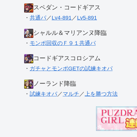
スペダン・コードギアス
・
共通パ
／
Lv4-891
／
Lv5-891
シャルル＆マリアンヌ降臨
・
モンポ回収のＦ９１共通パ
コードギアスコロシアム
・
ガチャとモンポGETの試練キオパ
ノーランド降臨
・
試練キオパ
／
マルチ
／
上を勝つ方法