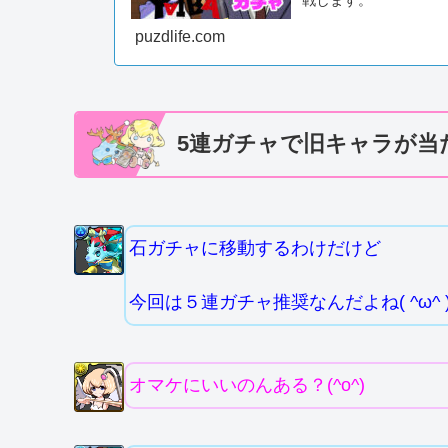
戦します。
puzdlife.com
5連ガチャで旧キャラが当
石ガチャに移動するわけだけど
今回は５連ガチャ推奨なんだよね( ^ω^ 
オマケにいいのんある？(^o^)