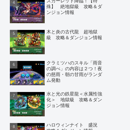
スカーレット降臨！【特
殊】 絶地獄級 攻略＆ダ
ンジョン情報
木と炎の古代龍 超地獄
級 攻略＆ダンジョン情報
クラミツハのスキル「雨音
の調べ」の内容は２つ！夜
の慈雨・朝の甘雨がランダ
ム発動
水と光の鉄星龍＜水属性強
化＞ 地獄級 攻略＆ダン
ジョン情報
ハロウィンナイト 盛況