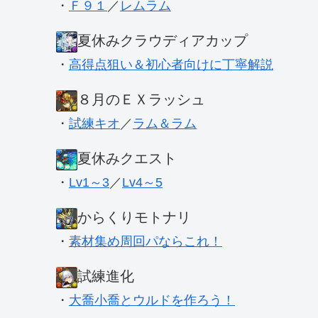
・
Ｆ９１
／
レムラム
夏休みクラウディアカップ
・
高得点狙い＆初心者向けに丁寧解説
８月のＥＸラッシュ
・
試練キオ
／
ラム＆ラム
夏休みクエスト
・
Lv1～3
／
Lv4～5
からくりモトナリ
・
素材集め周回パならこれ！
試練進化
・
大喬小喬とウルドを作ろう！