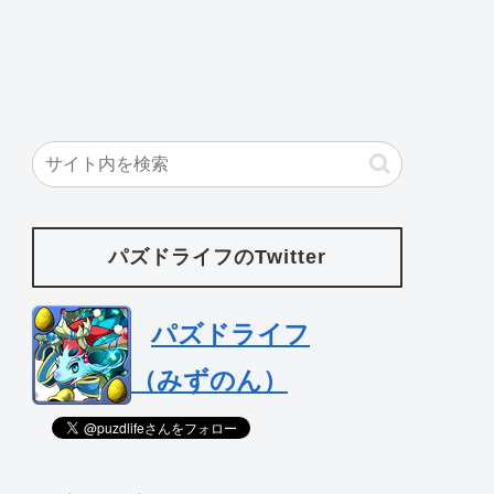
パズドライフのTwitter
パズドライフ
（みずのん）