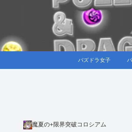
パズドラ女子
魔夏の+限界突破コロシアム