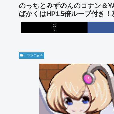
のっちとみずのんのコナン＆Y
ばかくはHP1.5倍ループ付き
X
パズドラ女子