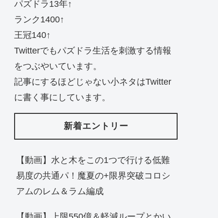
パズドラ13年↑
ランク1400↑
王冠140↑
Twitterでもパズドラ生活を刺激する情報
をつぶやいています。
記事にするほどじゃない小ネタはTwitter
に書く事にしています。
新着エントリー
【動画】水と木をこの1つで行ける低難
易度の共通パ！魔夏の+限界突破コロシ
アムのレム＆ラム編成
【動画】上限550億＆軽減ループとかい