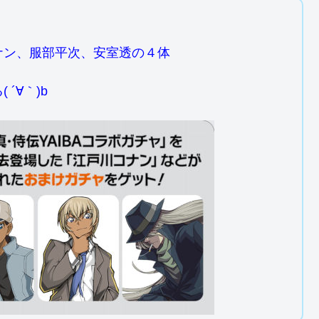
ナン、服部平次、安室透の４体
´∀｀)b