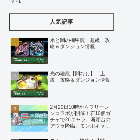
すな
人気記事
水と闇の機甲龍 超級 攻
略＆ダンジョン情報
光の猫龍【闇なし】 上
級 攻略＆ダンジョン情報
2月20日10時からフリーレ
ンコラボが開催！石10個ガ
チャで26キャラ、断頭台の
アウラ降臨、モンポキャラ
など