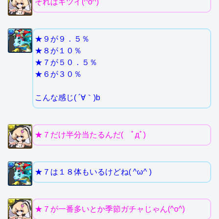
それはキツイ(^o^)
★９が９．５％
★８が１０％
★７が５０．５％
★６が３０％
こんな感じ( ´∀｀)b
★７だけ半分当たるんだ( ﾟдﾟ)
★７は１８体もいるけどね( ^ω^ )
★７が一番多いとか季節ガチャじゃん(^o^)