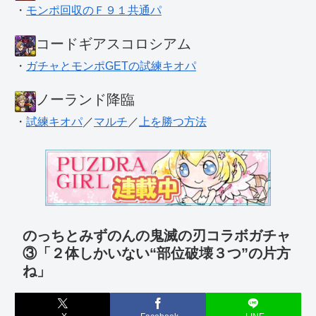
・
モンポ回収のＦ９１共通パ
コードギアスコロシアム
・
ガチャとモンポGETの試練キオパ
ノーランド降臨
・
試練キオパ
／
マルチ
／
上を勝つ方法
のっちとみずのんの鬼滅の刃コラボガチャ
③「２体しかいない“部位破壊３つ”の片方
ね」