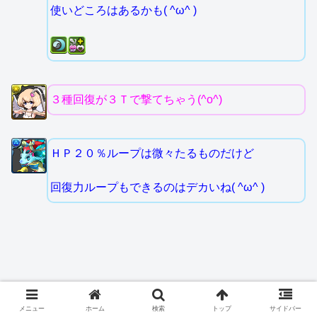
使いどころはあるかも( ^ω^ )
３種回復が３Ｔで撃てちゃう(^o^)
ＨＰ２０％ループは微々たるものだけど
回復力ループもできるのはデカいね( ^ω^ )
メニュー
ホーム
検索
トップ
サイドバー