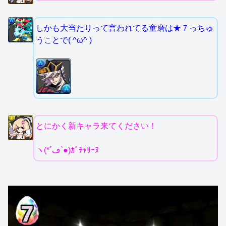
しかも大当たりって言われてる童磨は★７っちゅ
うことで( ^ω^ )
とにかく新キャラ来てください！
ヽ(*´ڡ`●)ｶﾞﾁｬﾘｰﾇ