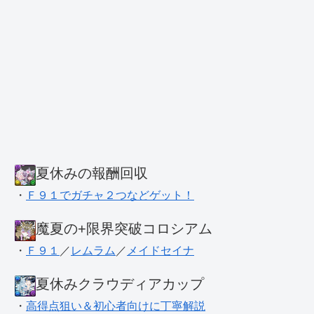
夏休みの報酬回収
・
Ｆ９１でガチャ２つなどゲット！
魔夏の+限界突破コロシアム
・
Ｆ９１
／
レムラム
／
メイドセイナ
夏休みクラウディアカップ
・
高得点狙い＆初心者向けに丁寧解説