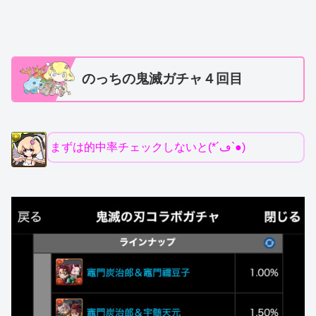
のっちの鬼滅ガチャ４回目
まずは的中率チェックしないと(*´ڡ`●)