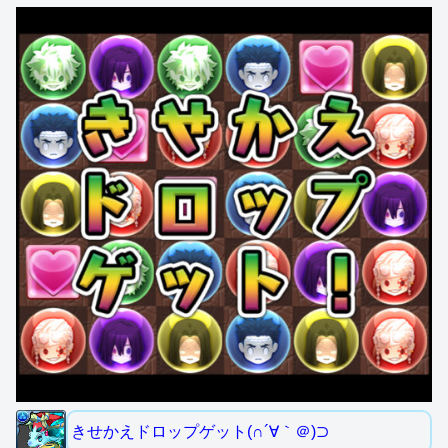
きせかえドロップゲット(∩´∀｀＠)⊃