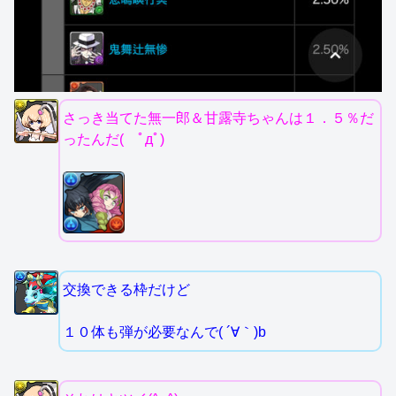
さっき当てた無一郎＆甘露寺ちゃんは１．５％だ
ったんだ( ﾟдﾟ)
交換できる枠だけど
１０体も弾が必要なんで( ´∀｀)b