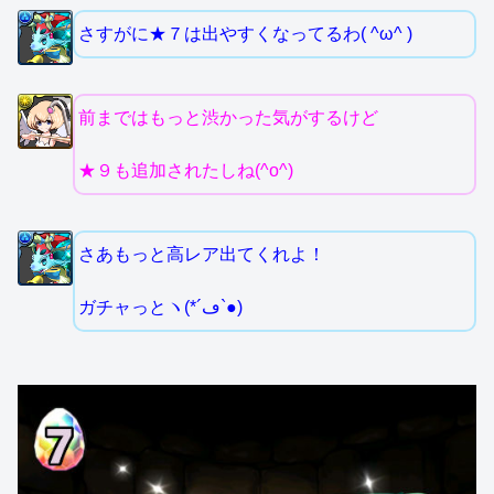
さすがに★７は出やすくなってるわ( ^ω^ )
前まではもっと渋かった気がするけど
★９も追加されたしね(^o^)
さあもっと高レア出てくれよ！
ガチャっとヽ(*´ڡ`●)