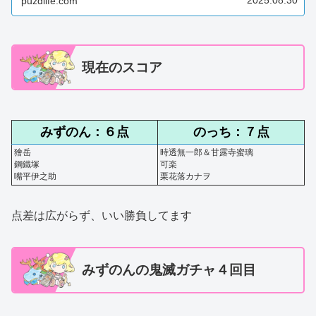
2025.08.30
puzdlife.com
現在のスコア
みずのん：６点
のっち：７点
獪岳
時透無一郎＆甘露寺蜜璃
鋼鐵塚
可楽
嘴平伊之助
栗花落カナヲ
点差は広がらず、いい勝負してます
みずのんの鬼滅ガチャ４回目