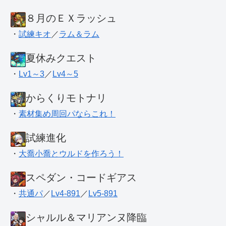
８月のＥＸラッシュ
・
試練キオ
／
ラム＆ラム
夏休みクエスト
・
Lv1～3
／
Lv4～5
からくりモトナリ
・
素材集め周回パならこれ！
試練進化
・
大喬小喬とウルドを作ろう！
スペダン・コードギアス
・
共通パ
／
Lv4-891
／
Lv5-891
シャルル＆マリアンヌ降臨