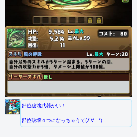
部位破壊武器かい！
部位破壊４つになっちゃうて(ﾉ´∀｀*)