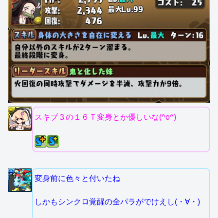
スキブ３の１６Ｔ変身とか優しいな(^o^)
変身前に色々と付いたね
しかもシンクロ覚醒の全パラがでけえし(・∀・)