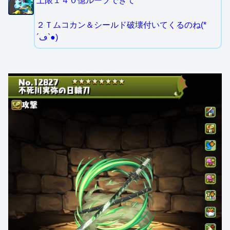
上限１４０億ループできて
２Ｔムコカン＆シールド破壊付いてくるのね(*
´ڡ`●)