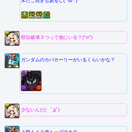
木たこ焼きもあるし( ^ω^ )
部位破壊３つって他にいる？(^o^)
ガンダムのカバカーリーがいるくらいかな？
少ないんだ( ﾟдﾟ)