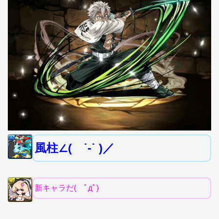
風柱∠( ˙-˙ )／
新キャラだ( ﾟдﾟ)