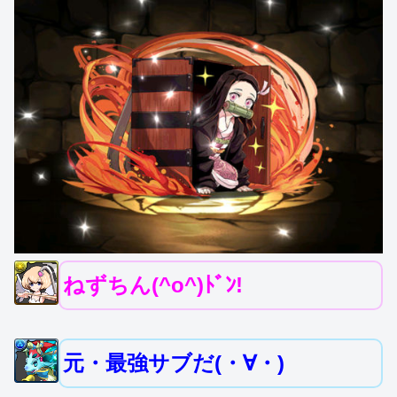
ねずちん(^o^)ﾄﾞﾝ!
元・最強サブだ(・∀・)