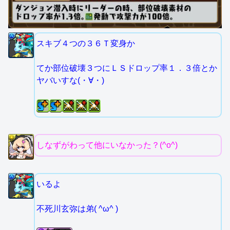
スキブ４つの３６Ｔ変身か
てか部位破壊３つにＬＳドロップ率１．３倍とか
ヤバいすな(・∀・)
しなずがわって他にいなかった？(^o^)
いるよ
不死川玄弥は弟( ^ω^ )