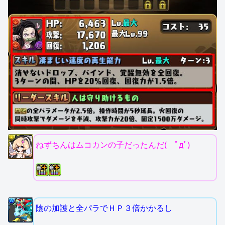
ねずちんはムコカンの子だったんだ( ﾟдﾟ)
陰の加護と全パラでＨＰ３倍かかるし