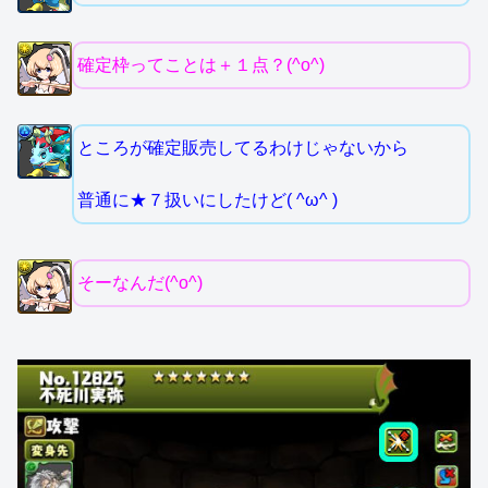
確定枠ってことは＋１点？(^o^)
ところが確定販売してるわけじゃないから
普通に★７扱いにしたけど( ^ω^ )
そーなんだ(^o^)