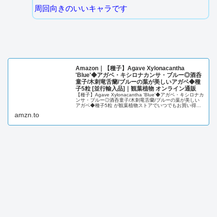
周回向きのいいキャラです
Amazon｜【種子】Agave Xylonacantha
'Blue'◆アガベ・キシロナカンサ・ブルー◎酒呑
童子/木刺竜舌蘭/ブルーの葉が美しいアガベ◆種
子5粒 [並行輸入品]｜観葉植物 オンライン通販
【種子】Agave Xylonacantha 'Blue'◆アガベ・キシロナカ
ンサ・ブルー◎酒呑童子/木刺竜舌蘭/ブルーの葉が美しい
アガベ◆種子5粒 が観葉植物ストアでいつでもお買い得。
お急ぎ便対象商品は当日お届けも可能。アマゾン配送商品
amzn.to
は...