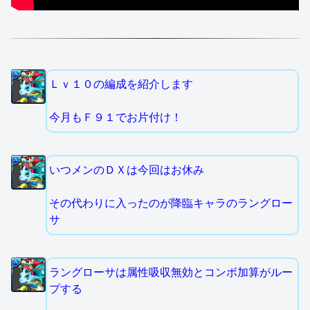
Ｌｖ１０の編成を紹介します
今月もＦ９１でお片付け！
いつメンのＤＸは今回はお休み
その代わりに入ったのが降臨キャラのラングロー
サ
ラングローサは属性吸収無効とコンボ加算がルー
プする