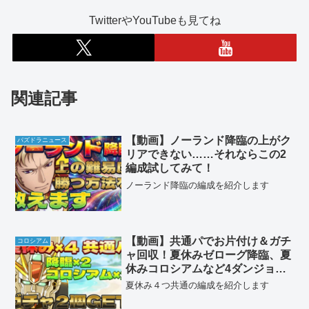
TwitterやYouTubeも見てね
関連記事
【動画】ノーランド降臨の上がク
パズドラニュース
リアできない……それならこの2
編成試してみて！
ノーランド降臨の編成を紹介します
【動画】共通パでお片付け＆ガチ
コロシアム
ャ回収！夏休みゼローグ降臨、夏
休みコロシアムなど4ダンジョン
のF91周回パ
夏休み４つ共通の編成を紹介します