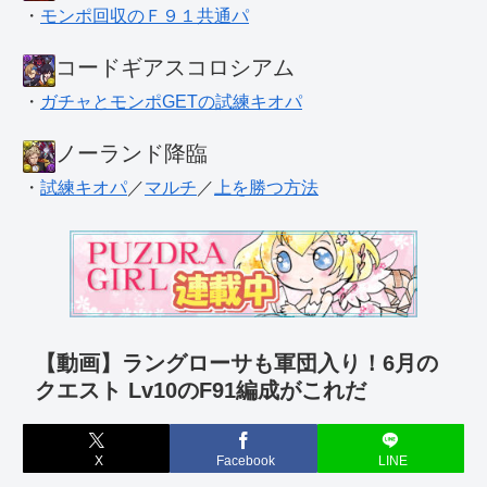
・
モンポ回収のＦ９１共通パ
コードギアスコロシアム
・
ガチャとモンポGETの試練キオパ
ノーランド降臨
・
試練キオパ
／
マルチ
／
上を勝つ方法
【動画】ラングローサも軍団入り！6月の
クエスト Lv10のF91編成がこれだ
X
Facebook
LINE