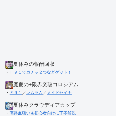
夏休みの報酬回収
・
Ｆ９１でガチャ２つなどゲット！
魔夏の+限界突破コロシアム
・
Ｆ９１
／
レムラム
／
メイドセイナ
夏休みクラウディアカップ
・
高得点狙い＆初心者向けに丁寧解説