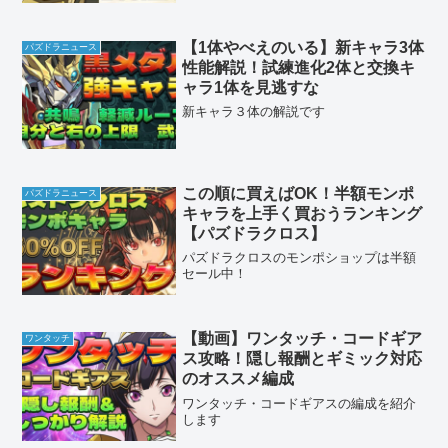
【1体やべえのいる】新キャラ3体
パズドラニュース
性能解説！試練進化2体と交換キ
ャラ1体を見逃すな
新キャラ３体の解説です
この順に買えばOK！半額モンポ
パズドラニュース
キャラを上手く買おうランキング
【パズドラクロス】
パズドラクロスのモンポショップは半額
セール中！
【動画】ワンタッチ・コードギア
ワンタッチ
ス攻略！隠し報酬とギミック対応
のオススメ編成
ワンタッチ・コードギアスの編成を紹介
します