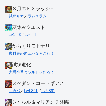
８月のＥＸラッシュ
・
試練キオ
／
ラム＆ラム
夏休みクエスト
・
Lv1～3
／
Lv4～5
からくりモトナリ
・
素材集め周回パならこれ！
試練進化
・
大喬小喬とウルドを作ろう！
スペダン・コードギアス
・
共通パ
／
Lv4-891
／
Lv5-891
シャルル＆マリアンヌ降臨