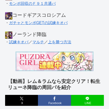
・
モンポ回収のＦ９１共通パ
コードギアスコロシアム
・
ガチャとモンポGETの試練キオパ
ノーランド降臨
・
試練キオパ
／
マルチ
／
上を勝つ方法
【動画】レム＆ラムなら安定クリア！転生
リューネ降臨の周回パを紹介
X
Facebook
LINE