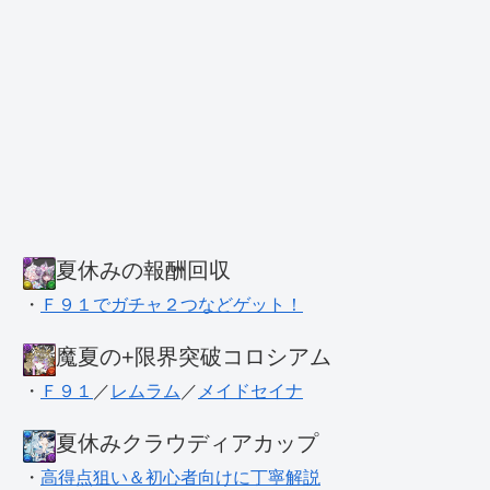
夏休みの報酬回収
・
Ｆ９１でガチャ２つなどゲット！
魔夏の+限界突破コロシアム
・
Ｆ９１
／
レムラム
／
メイドセイナ
夏休みクラウディアカップ
・
高得点狙い＆初心者向けに丁寧解説