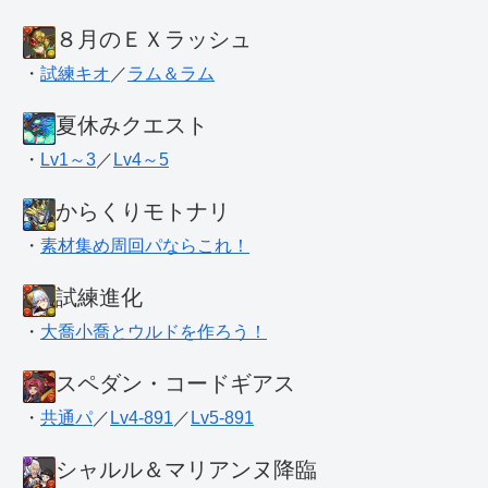
８月のＥＸラッシュ
・
試練キオ
／
ラム＆ラム
夏休みクエスト
・
Lv1～3
／
Lv4～5
からくりモトナリ
・
素材集め周回パならこれ！
試練進化
・
大喬小喬とウルドを作ろう！
スペダン・コードギアス
・
共通パ
／
Lv4-891
／
Lv5-891
シャルル＆マリアンヌ降臨