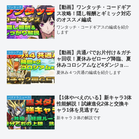
【動画】ワンタッチ・コードギア
ワンタッチ
ス攻略！隠し報酬とギミック対応
のオススメ編成
ワンタッチ・コードギアスの編成を紹介
します
【動画】共通パでお片付け＆ガチ
コロシアム
ャ回収！夏休みゼローグ降臨、夏
休みコロシアムなど4ダンジョン
のF91周回パ
夏休み４つ共通の編成を紹介します
【1体やべえのいる】新キャラ3体
パズドラニュース
性能解説！試練進化2体と交換キ
ャラ1体を見逃すな
新キャラ３体の解説です