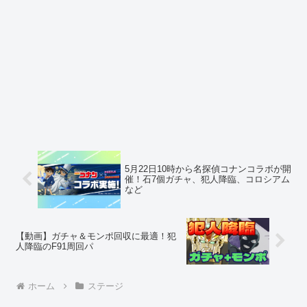
5月22日10時から名探偵コナンコラボが開
催！石7個ガチャ、犯人降臨、コロシアム
など
【動画】ガチャ＆モンポ回収に最適！犯
人降臨のF91周回パ
ホーム
ステージ