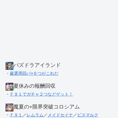
パズドラアイランド
・
厳選周回パ×６つがこれだ
夏休みの報酬回収
・
Ｆ９１でガチャ２つなどゲット！
魔夏の+限界突破コロシアム
・
Ｆ９１
／
レムラム
／
メイドセイナ
／
ビスマルク