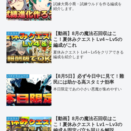
試練大喬小喬・試練ウルドを作る編成を
紹介します。
【動画】8月の魔法石回収はこ
クエスト
こ！夏休みクエスト Lv4～Lv5の
編成がこれ
夏休みクエスト Lv4～Lv5をクリアできる
編成を紹介します
【8月5日】必ず今日中に見て！難
パズドラニュース
民には助かる高スタミナ効率
本日限定であの小さい悪魔が集めやすい
【動画】8月の魔法石回収はこ
クエスト
こ！夏休みクエスト Lv1～Lv3の
編成＆固定パ立ち回りを解説