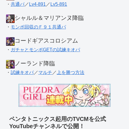
・
共通パ
／
Lv4-891
／
Lv5-891
シャルル＆マリアンヌ降臨
・
モンポ回収のＦ９１共通パ
コードギアスコロシアム
・
ガチャとモンポGETの試練キオパ
ノーランド降臨
・
試練キオパ
／
マルチ
／
上を勝つ方法
ペンタトニックス起用のTVCMを公式
YouTubeチャンネルで公開！