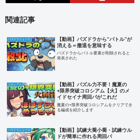
関連記事
【動画】パズドラから“バトル”が
パズドラニュース
消える＝撤退を意味する
パズドラからバトル要素が削除されると
発表された
【動画】パズル力不要！魔夏の
コロシアム
+限界突破コロシアム【火】のメ
イドセイナ周回パがこれだ
魔夏の+限界突破コロシアムをクリアでき
る編成を紹介します
【動画】試練大喬小喬・試練ウル
パズドラニュース
ドが簡単に作れる周回パ