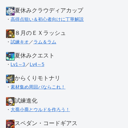
夏休みクラウディアカップ
・
高得点狙い＆初心者向けに丁寧解説
８月のＥＸラッシュ
・
試練キオ
／
ラム＆ラム
夏休みクエスト
・
Lv1～3
／
Lv4～5
からくりモトナリ
・
素材集め周回パならこれ！
試練進化
・
大喬小喬とウルドを作ろう！
スペダン・コードギアス