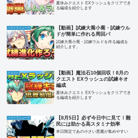
夏休みクエスト EXラッシュをクリアでき
る編成を紹介します
【動画】試練大喬小喬・試練ウル
パズドラニュース
ドが簡単に作れる周回パ
試練大喬小喬・試練ウルドを作る編成を
紹介します。
【動画】魔法石10個回収！8月の
クエスト
クエスト EXラッシュの試練キオ
編成
夏休みクエスト EXラッシュをクリアでき
る編成を紹介します
【8月5日】必ず今日中に見て！難
パズドラニュース
民には助かる高スタミナ効率
本日限定であの小さい悪魔が集めやすい