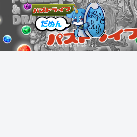
パズドラ生活を刺激する情報サイト