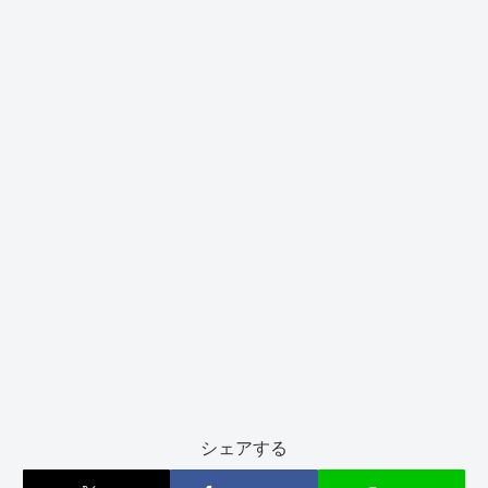
シェアする