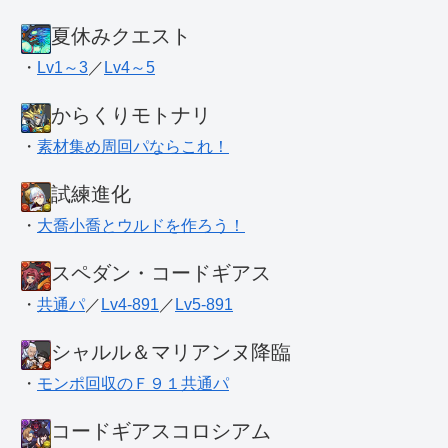
夏休みクエスト
・
Lv1～3
／
Lv4～5
からくりモトナリ
・
素材集め周回パならこれ！
試練進化
・
大喬小喬とウルドを作ろう！
スペダン・コードギアス
・
共通パ
／
Lv4-891
／
Lv5-891
シャルル＆マリアンヌ降臨
・
モンポ回収のＦ９１共通パ
コードギアスコロシアム