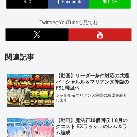
X
Facebook
LINE
TwitterやYouTubeも見てね
関連記事
【動画】リーダー条件対応の共通
パズドラニュース
パ！シャルル＆マリアンヌ降臨の
F91周回パ
シャルル＆マリアンヌ降臨の編成を紹介
します
【動画】魔法石10個回収！8月の
クエスト
クエスト EXラッシュのレム＆ラ
ム編成