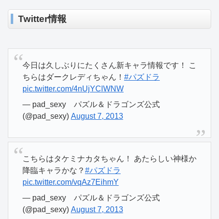
Twitter情報
今日は久しぶりにたくさん新キャラ情報です！ こ
ちらはダークレディちゃん！
#パズドラ
pic.twitter.com/4nUjYClWNW
— pad_sexy パズル＆ドラゴンズ公式
(@pad_sexy)
August 7, 2013
こちらはタケミナカタちゃん！ あたらしい神様か
降臨キャラかな？
#パズドラ
pic.twitter.com/vqAz7EihmY
— pad_sexy パズル＆ドラゴンズ公式
(@pad_sexy)
August 7, 2013