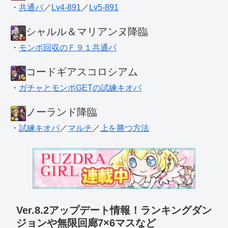
・
共通パ
／
Lv4-891
／
Lv5-891
シャルル＆マリアンヌ降臨
・
モンポ回収のＦ９１共通パ
コードギアスコロシアム
・
ガチャとモンポGETの試練キオパ
ノーランド降臨
・
試練キオパ
／
マルチ
／
上を勝つ方法
Ver.8.2アップデート情報！ランキングダン
ジョンや無限回廊7×6マスなど