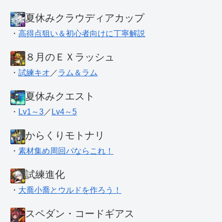
夏休みクラウディアカップ
・
高得点狙い＆初心者向けに丁寧解説
８月のＥＸラッシュ
・
試練キオ
／
ラム＆ラム
夏休みクエスト
・
Lv1～3
／
Lv4～5
からくりモトナリ
・
素材集め周回パならこれ！
試練進化
・
大喬小喬とウルドを作ろう！
スペダン・コードギアス