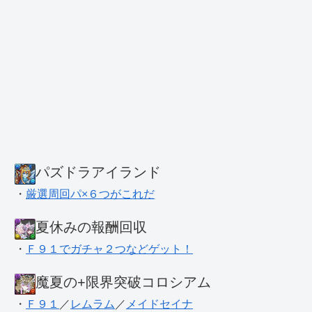
パズドラアイランド
・
厳選周回パ×６つがこれだ
夏休みの報酬回収
・
Ｆ９１でガチャ２つなどゲット！
魔夏の+限界突破コロシアム
・
Ｆ９１
／
レムラム
／
メイドセイナ