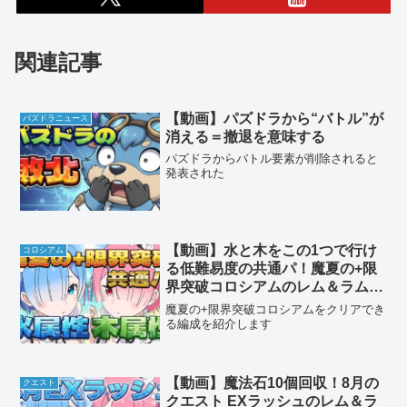
関連記事
【動画】パズドラから“バトル”が
パズドラニュース
消える＝撤退を意味する
パズドラからバトル要素が削除されると
発表された
【動画】水と木をこの1つで行け
コロシアム
る低難易度の共通パ！魔夏の+限
界突破コロシアムのレム＆ラム編
成
魔夏の+限界突破コロシアムをクリアでき
る編成を紹介します
【動画】魔法石10個回収！8月の
クエスト
クエスト EXラッシュのレム＆ラ