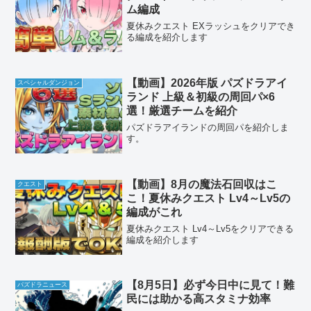
ム編成
夏休みクエスト EXラッシュをクリアでき
る編成を紹介します
【動画】2026年版 パズドラアイ
スペシャルダンジョン
ランド 上級＆初級の周回パ×6
選！厳選チームを紹介
パズドラアイランドの周回パを紹介しま
す。
【動画】8月の魔法石回収はこ
クエスト
こ！夏休みクエスト Lv4～Lv5の
編成がこれ
夏休みクエスト Lv4～Lv5をクリアできる
編成を紹介します
【8月5日】必ず今日中に見て！難
パズドラニュース
民には助かる高スタミナ効率