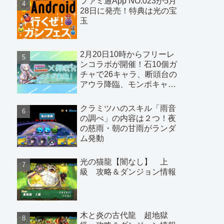
ファミ通App NO.023が5月
28日に発売！特典は光の宝
玉
2月20日10時からフリーレ
ンコラボが開催！石10個ガ
チャで26キャラ、断頭台の
アウラ降臨、モンポキャラ
など
クラミツハのスキル「雨音
の調べ」の内容は２つ！夜
の慈雨・朝の甘雨がランダ
ム発動
光の猫龍【闇なし】 上
級 攻略＆ダンジョン情報
木と炎の古代龍 超地獄