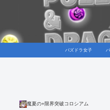
パズドラ女子
魔夏の+限界突破コロシアム