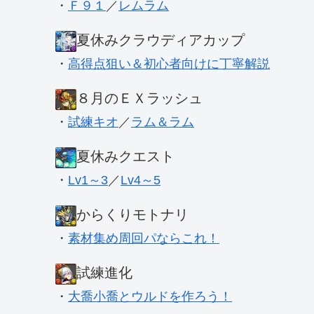
・
Ｆ９１
／
レムラム
夏休みクラウディアカップ
・
高得点狙い＆初心者向けに丁寧解説
８月のＥＸラッシュ
・
試練キオ
／
ラム＆ラム
夏休みクエスト
・
Lv1～3
／
Lv4～5
からくりモトナリ
・
素材集め周回パならこれ！
試練進化
・
大喬小喬とウルドを作ろう！