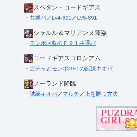
スペダン・コードギアス
・
共通パ
／
Lv4-891
／
Lv5-891
シャルル＆マリアンヌ降臨
・
モンポ回収のＦ９１共通パ
コードギアスコロシアム
・
ガチャとモンポGETの試練キオパ
ノーランド降臨
・
試練キオパ
／
マルチ
／
上を勝つ方法