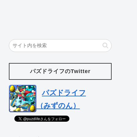
パズドライフのTwitter
パズドライフ
（みずのん）