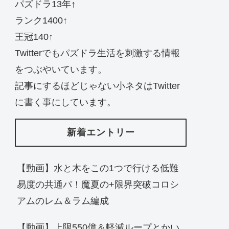
パズドラ13年↑
ランク1400↑
王冠140↑
Twitterでもパズドラ生活を刺激する情報
をつぶやいています。
記事にするほどじゃない小ネタはTwitter
に書く事にしています。
新着エントリー
【動画】水と木をこの1つで行ける低難
易度の共通パ！魔夏の+限界突破コロシ
アムのレム＆ラム編成
【動画】上限550億＆軽減ループとかい