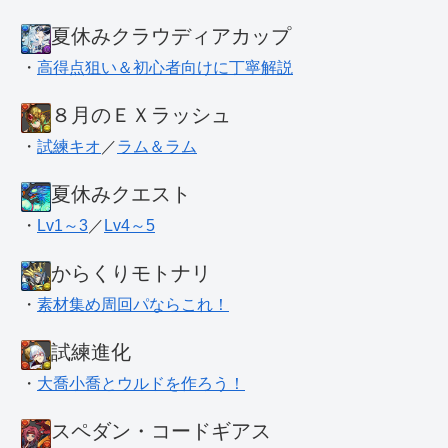
夏休みクラウディアカップ
・
高得点狙い＆初心者向けに丁寧解説
８月のＥＸラッシュ
・
試練キオ
／
ラム＆ラム
夏休みクエスト
・
Lv1～3
／
Lv4～5
からくりモトナリ
・
素材集め周回パならこれ！
試練進化
・
大喬小喬とウルドを作ろう！
スペダン・コードギアス