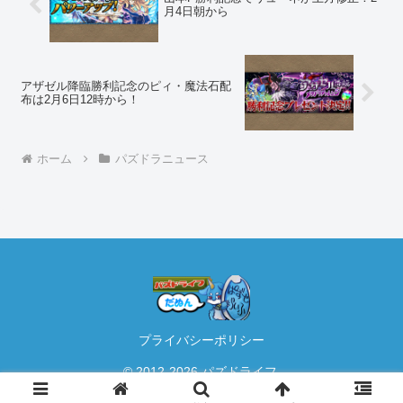
月4日朝から
アザゼル降臨勝利記念のピィ・魔法石配
布は2月6日12時から！
ホーム
パズドラニュース
プライバシーポリシー
© 2012-2026 パズドライフ.