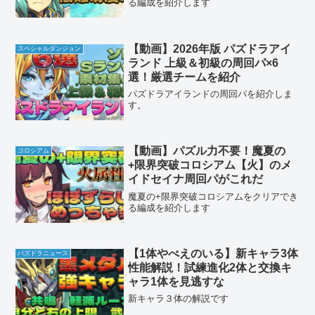
る編成を紹介します
【動画】2026年版 パズドラアイ
スペシャルダンジョン
ランド 上級＆初級の周回パ×6
選！厳選チームを紹介
パズドラアイランドの周回パを紹介しま
す。
【動画】パズル力不要！魔夏の
コロシアム
+限界突破コロシアム【火】のメ
イドセイナ周回パがこれだ
魔夏の+限界突破コロシアムをクリアでき
る編成を紹介します
【1体やべえのいる】新キャラ3体
パズドラニュース
性能解説！試練進化2体と交換キ
ャラ1体を見逃すな
新キャラ３体の解説です