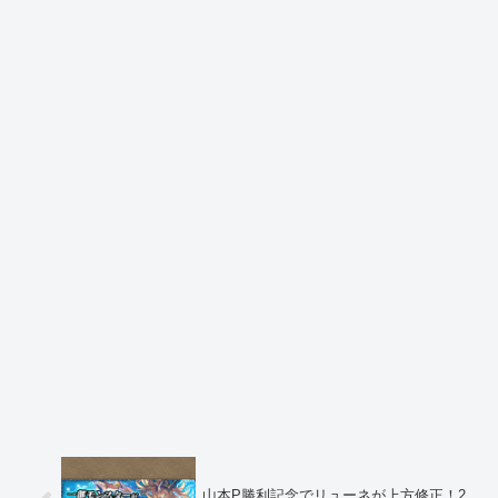
山本P勝利記念でリューネが上方修正！2