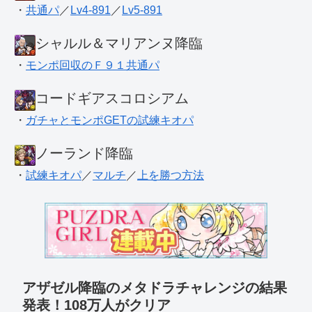
・
共通パ
／
Lv4-891
／
Lv5-891
シャルル＆マリアンヌ降臨
・
モンポ回収のＦ９１共通パ
コードギアスコロシアム
・
ガチャとモンポGETの試練キオパ
ノーランド降臨
・
試練キオパ
／
マルチ
／
上を勝つ方法
アザゼル降臨のメタドラチャレンジの結果
発表！108万人がクリア