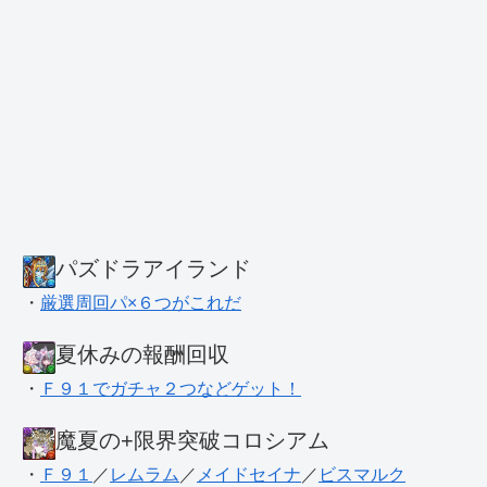
パズドラアイランド
・
厳選周回パ×６つがこれだ
夏休みの報酬回収
・
Ｆ９１でガチャ２つなどゲット！
魔夏の+限界突破コロシアム
・
Ｆ９１
／
レムラム
／
メイドセイナ
／
ビスマルク