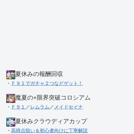
夏休みの報酬回収
・
Ｆ９１でガチャ２つなどゲット！
魔夏の+限界突破コロシアム
・
Ｆ９１
／
レムラム
／
メイドセイナ
夏休みクラウディアカップ
・
高得点狙い＆初心者向けに丁寧解説