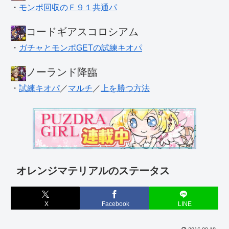
・
モンポ回収のＦ９１共通パ
コードギアスコロシアム
・
ガチャとモンポGETの試練キオパ
ノーランド降臨
・
試練キオパ
／
マルチ
／
上を勝つ方法
オレンジマテリアルのステータス
X
Facebook
LINE