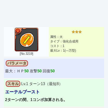
★★★
属性：火
タイプ：強化合成用
コスト：1
最大Lv：1(―万型)
[No.3219]
パラメータ
最大：ＨＰ
50
攻撃
50
回復
50
スキル
Lv.1 ターン13（最短8）
エーテルブースト
2ターンの間、1コンボ加算される。