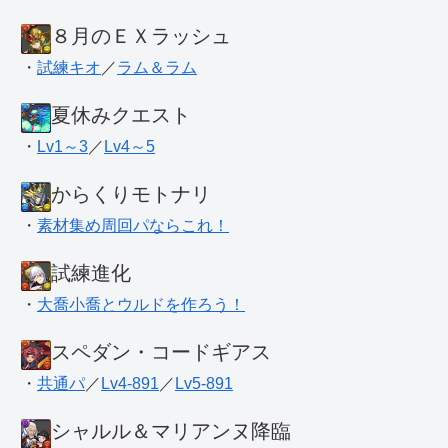
８月のＥＸラッシュ
・
試練キオ
／
ラム＆ラム
夏休みクエスト
・
Lv1～3
／
Lv4～5
からくりモトナリ
・
素材集め周回パならこれ！
試練進化
・
大喬小喬とウルドを作ろう！
スペダン・コードギアス
・
共通パ
／
Lv4-891
／
Lv5-891
シャルル＆マリアンヌ降臨