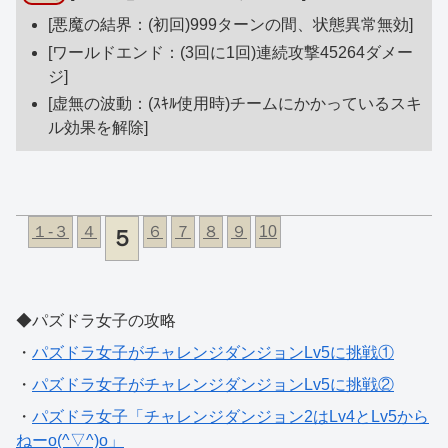
[悪魔の結界：(初回)999ターンの間、状態異常無効]
[ワールドエンド：(3回に1回)連続攻撃45264ダメー
ジ]
[虚無の波動：(ｽｷﾙ使用時)チームにかかっているスキ
ル効果を解除]
１-３
４
６
７
８
９
10
５
◆パズドラ女子の攻略
・
パズドラ女子がチャレンジダンジョンLv5に挑戦①
・
パズドラ女子がチャレンジダンジョンLv5に挑戦②
・
パズドラ女子「チャレンジダンジョン2はLv4とLv5から
ねーo(^▽^)o」