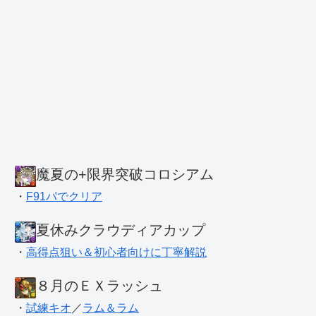
魔夏の+限界突破コロシアム
・
F91パでクリア
夏休みクラウディアカップ
・
高得点狙い＆初心者向けに丁寧解説
８月のＥＸラッシュ
・
試練キオ
／
ラム＆ラム