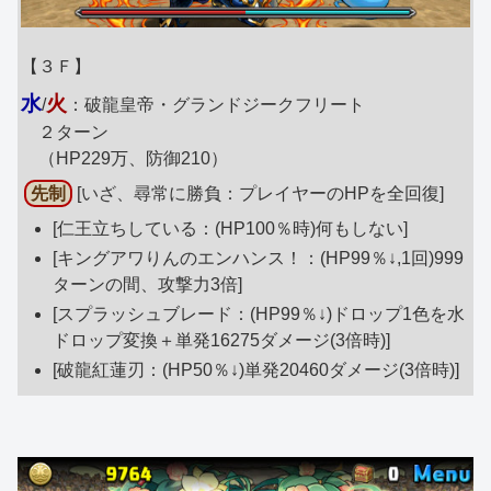
【３Ｆ】
水
火
/
：破龍皇帝・グランドジークフリート
２ターン
（HP229万、防御210）
先制
[いざ、尋常に勝負：プレイヤーのHPを全回復]
[仁王立ちしている：(HP100％時)何もしない]
[キングアワりんのエンハンス！：(HP99％↓,1回)999
ターンの間、攻撃力3倍]
[スプラッシュブレード：(HP99％↓)ドロップ1色を水
ドロップ変換＋単発16275ダメージ(3倍時)]
[破龍紅蓮刃：(HP50％↓)単発20460ダメージ(3倍時)]