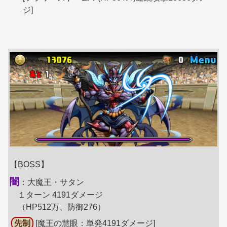
ジ]
【BOSS】
闇
：大魔王・サタン
１ターン 4191ダメージ
（HP512万、防御276）
先制
[魔王の慧眼：単発4191ダメージ]