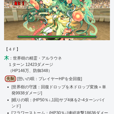
【４Ｆ】
木
：世界樹の精霊・アルラウネ
１ターン 12423ダメージ
（HP146万、防御348）
先制
[憩いの唄：プレイヤーHPを全回復]
[世界樹の守護：回復ドロップを木ドロップ変換＋単
発9938ダメージ]
[眠りの唄：(HP50％↓,1回)サブ4体を2~4ターンバイ
ンド]
[フラワーストーム：(HP30％↓)連続攻撃18636ダメー