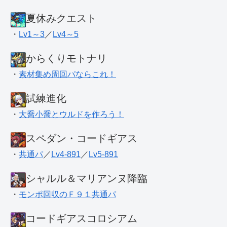
夏休みクエスト
・
Lv1～3
／
Lv4～5
からくりモトナリ
・
素材集め周回パならこれ！
試練進化
・
大喬小喬とウルドを作ろう！
スペダン・コードギアス
・
共通パ
／
Lv4-891
／
Lv5-891
シャルル＆マリアンヌ降臨
・
モンポ回収のＦ９１共通パ
コードギアスコロシアム