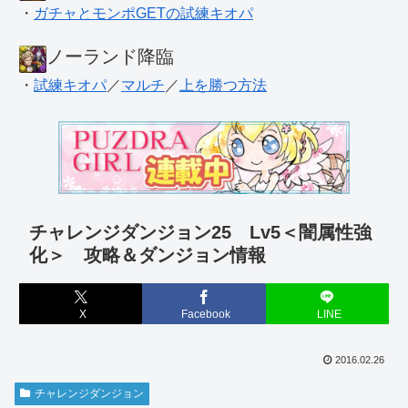
・
ガチャとモンポGETの試練キオパ
ノーランド降臨
・
試練キオパ
／
マルチ
／
上を勝つ方法
チャレンジダンジョン25 Lv5＜闇属性強
化＞ 攻略＆ダンジョン情報
X
Facebook
LINE
2016.02.26
チャレンジダンジョン