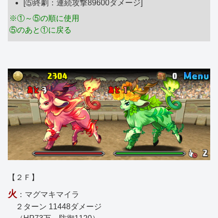
[⑤終劇：連続攻撃89600ダメージ]
※①～⑤の順に使用
⑤のあと①に戻る
【２Ｆ】
火
：マグマキマイラ
２ターン 11448ダメージ