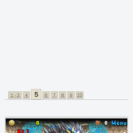
５
１-３
４
６
７
８
９
10