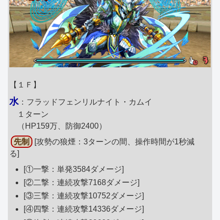
【１Ｆ】
水
：フラッドフェンリルナイト・カムイ
１ターン
（HP159万、防御2400）
先制
[攻勢の狼煙：3ターンの間、操作時間が1秒減
る]
[①一撃：単発3584ダメージ]
[②二撃：連続攻撃7168ダメージ]
[③三撃：連続攻撃10752ダメージ]
[④四撃：連続攻撃14336ダメージ]