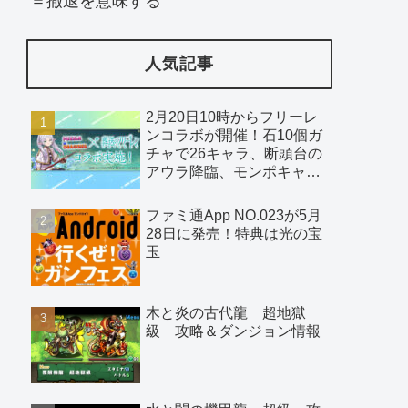
＝撤退を意味する
人気記事
2月20日10時からフリーレ
ンコラボが開催！石10個ガ
チャで26キャラ、断頭台の
アウラ降臨、モンポキャラ
など
ファミ通App NO.023が5月
28日に発売！特典は光の宝
玉
木と炎の古代龍 超地獄
級 攻略＆ダンジョン情報