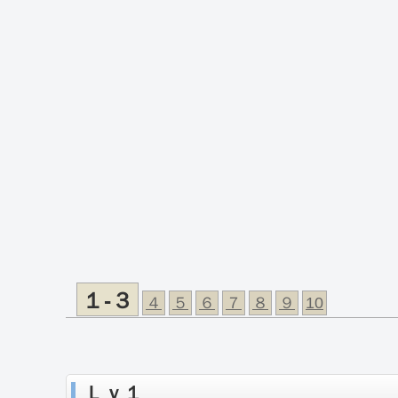
１-３
４
５
６
７
８
９
10
Ｌｖ１