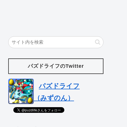
パズドライフのTwitter
パズドライフ
（みずのん）