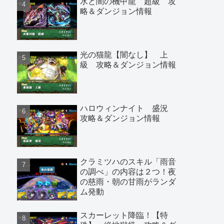
水と闇の機甲龍 超級 攻
略＆ダンジョン情報
光の猫龍【闇なし】 上
級 攻略＆ダンジョン情報
ハロウィンナイト 盛況
攻略＆ダンジョン情報
クラミツハのスキル「雨音
の調べ」の内容は２つ！夜
の慈雨・朝の甘雨がランダ
ム発動
スカーレット降臨！【特