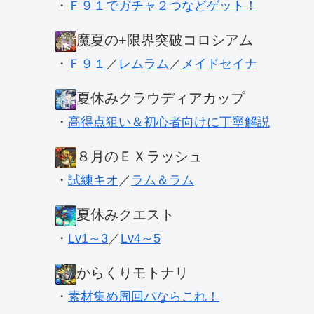
・
Ｆ９１でガチャ２つなどゲット！
魔夏の+限界突破コロシアム
・
Ｆ９１
／
レムラム
／
メイドセイナ
夏休みクラウディアカップ
・
高得点狙い＆初心者向けに丁寧解説
８月のＥＸラッシュ
・
試練キオ
／
ラム＆ラム
夏休みクエスト
・
Lv1～3
／
Lv4～5
からくりモトナリ
・
素材集め周回パならこれ！