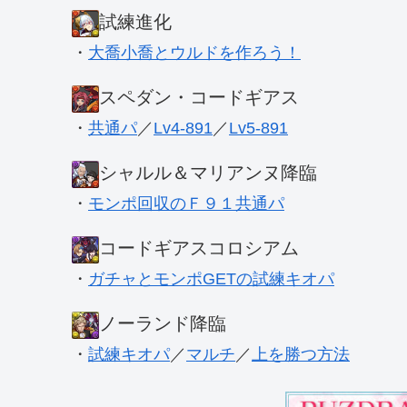
試練進化
・
大喬小喬とウルドを作ろう！
スペダン・コードギアス
・
共通パ
／
Lv4-891
／
Lv5-891
シャルル＆マリアンヌ降臨
・
モンポ回収のＦ９１共通パ
コードギアスコロシアム
・
ガチャとモンポGETの試練キオパ
ノーランド降臨
・
試練キオパ
／
マルチ
／
上を勝つ方法