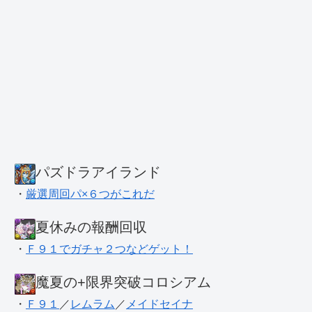
パズドラアイランド
・
厳選周回パ×６つがこれだ
夏休みの報酬回収
・
Ｆ９１でガチャ２つなどゲット！
魔夏の+限界突破コロシアム
・
Ｆ９１
／
レムラム
／
メイドセイナ