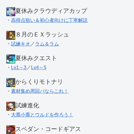
夏休みクラウディアカップ
・
高得点狙い＆初心者向けに丁寧解説
８月のＥＸラッシュ
・
試練キオ
／
ラム＆ラム
夏休みクエスト
・
Lv1～3
／
Lv4～5
からくりモトナリ
・
素材集め周回パならこれ！
試練進化
・
大喬小喬とウルドを作ろう！
スペダン・コードギアス