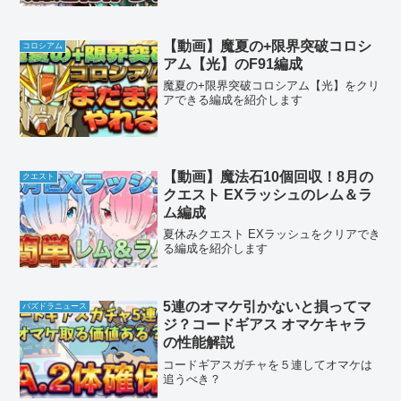
【動画】魔夏の+限界突破コロシ
コロシアム
アム【光】のF91編成
魔夏の+限界突破コロシアム【光】をクリ
アできる編成を紹介します
【動画】魔法石10個回収！8月の
クエスト
クエスト EXラッシュのレム＆ラ
ム編成
夏休みクエスト EXラッシュをクリアでき
る編成を紹介します
5連のオマケ引かないと損ってマ
パズドラニュース
ジ？コードギアス オマケキャラ
の性能解説
コードギアスガチャを５連してオマケは
追うべき？