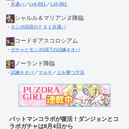
・
共通パ
／
Lv4-891
／
Lv5-891
シャルル＆マリアンヌ降臨
・
モンポ回収のＦ９１共通パ
コードギアスコロシアム
・
ガチャとモンポGETの試練キオパ
ノーランド降臨
・
試練キオパ
／
マルチ
／
上を勝つ方法
バットマンコラボが復活！ダンジョンとコ
ラボガチャは8月4日から