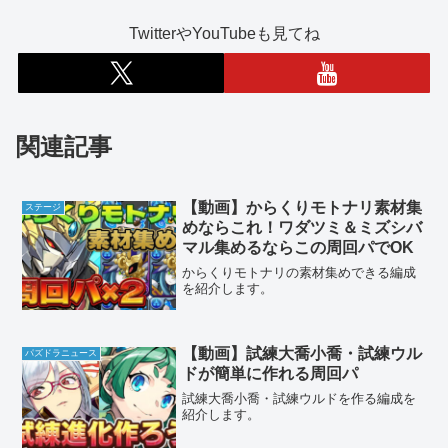
TwitterやYouTubeも見てね
関連記事
【動画】からくりモトナリ素材集
ステージ
めならこれ！ワダツミ＆ミズシバ
マル集めるならこの周回パでOK
からくりモトナリの素材集めできる編成
を紹介します。
【動画】試練大喬小喬・試練ウル
パズドラニュース
ドが簡単に作れる周回パ
試練大喬小喬・試練ウルドを作る編成を
紹介します。