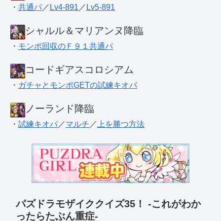
・
共通パ
／
Lv4-891
／
Lv5-891
シャルル＆マリアンヌ降臨
・
モンポ回収のＦ９１共通パ
コードギアスコロシアム
・
ガチャとモンポGETの試練キオパ
ノーランド降臨
・
試練キオパ
／
マルチ
／
上を勝つ方法
パズドラモザイククイズ35！ -これがわか
ったらたぶん重症-