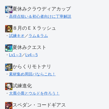
夏休みクラウディアカップ
・
高得点狙い＆初心者向けに丁寧解説
８月のＥＸラッシュ
・
試練キオ
／
ラム＆ラム
夏休みクエスト
・
Lv1～3
／
Lv4～5
からくりモトナリ
・
素材集め周回パならこれ！
試練進化
・
大喬小喬とウルドを作ろう！
スペダン・コードギアス