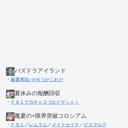
パズドラアイランド
・
厳選周回パ×６つがこれだ
夏休みの報酬回収
・
Ｆ９１でガチャ２つなどゲット！
魔夏の+限界突破コロシアム
・
Ｆ９１
／
レムラム
／
メイドセイナ
／
ビスマルク