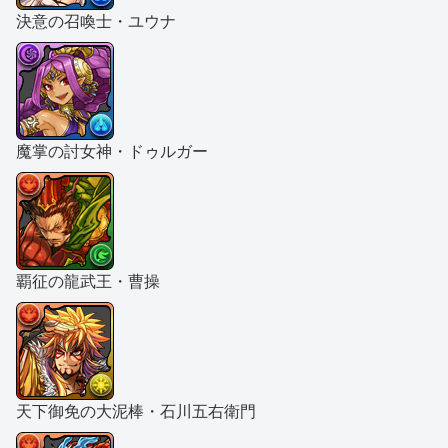
決意の召喚士・ユウナ
魔掌の討女神・ドゥルガー
覇征の龍武王・曹操
天下御免の大泥棒・石川五右衛門