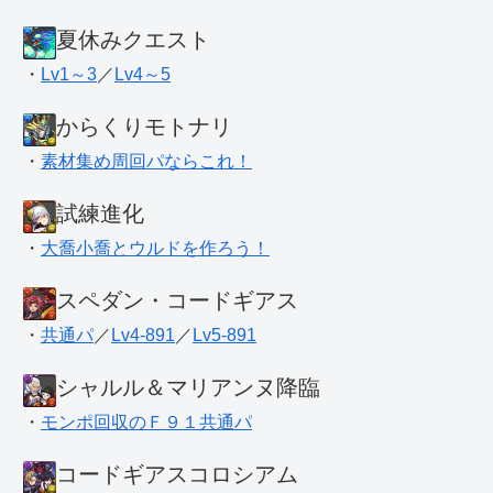
夏休みクエスト
・
Lv1～3
／
Lv4～5
からくりモトナリ
・
素材集め周回パならこれ！
試練進化
・
大喬小喬とウルドを作ろう！
スペダン・コードギアス
・
共通パ
／
Lv4-891
／
Lv5-891
シャルル＆マリアンヌ降臨
・
モンポ回収のＦ９１共通パ
コードギアスコロシアム