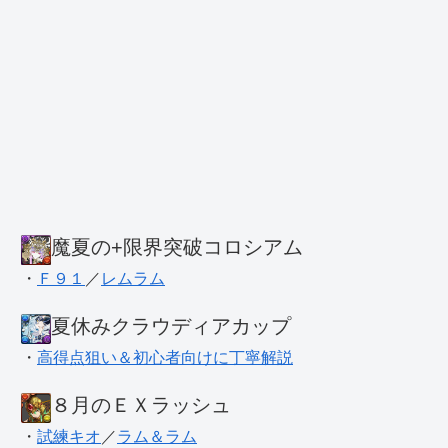
魔夏の+限界突破コロシアム
・
Ｆ９１
／
レムラム
夏休みクラウディアカップ
・
高得点狙い＆初心者向けに丁寧解説
８月のＥＸラッシュ
・
試練キオ
／
ラム＆ラム