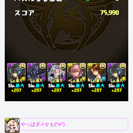
やっぱダメかも(^o^)