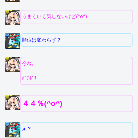
うまくいく気しないけど(^o^)
順位は変わらず？
今ね。
ﾎﾟﾁﾎﾟﾁ
４４％(^o^)
え？