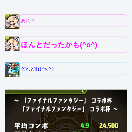
あれ？
ほんとだったかも(^o^)
どれどれ( ^ω^ )