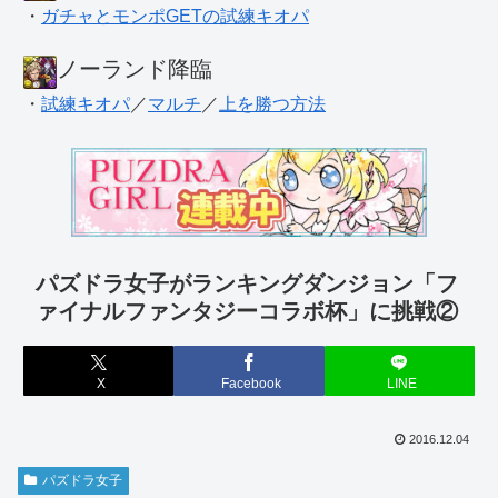
・
ガチャとモンポGETの試練キオパ
ノーランド降臨
・
試練キオパ
／
マルチ
／
上を勝つ方法
パズドラ女子がランキングダンジョン「フ
ァイナルファンタジーコラボ杯」に挑戦②
X
Facebook
LINE
2016.12.04
パズドラ女子