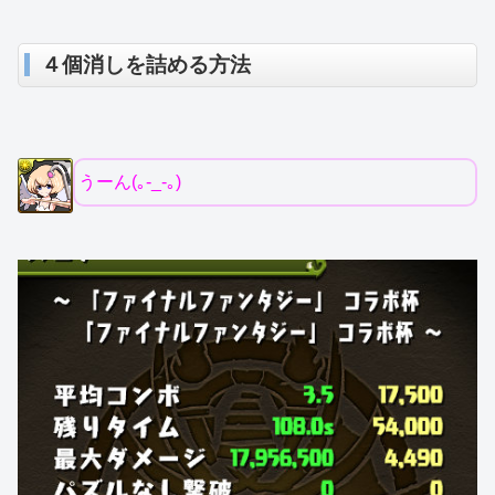
４個消しを詰める方法
うーん(｡-_-｡)