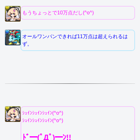
もうちょっとで10万点だし(^o^)
オールワンパンできれば11万点は超えられるは
ず。
ｼｭｲﾝｼｭｲﾝｼｭｲﾝ(^o^)
ｼｭｲﾝｼｭｲﾝｼｭｲﾝ(^o^)
ﾄﾞ━(ﾟДﾟ)━ﾝ!!