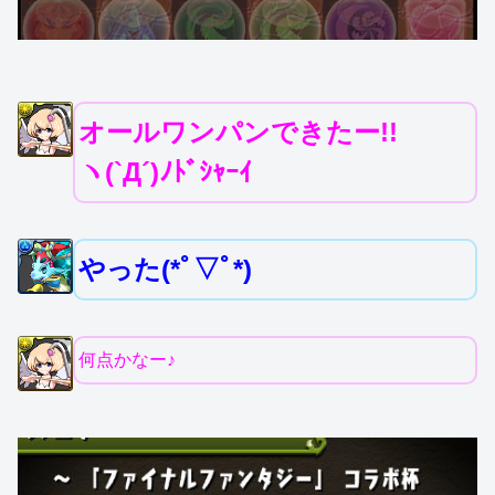
オールワンパンできたー!!
ヽ(`Д´)ﾉﾄﾞｼｬｰｲ
やった(*ﾟ▽ﾟ*)
何点かなー♪