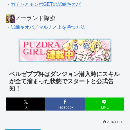
・
ガチャとモンポGETの試練キオパ
ノーランド降臨
・
試練キオパ
／
マルチ
／
上を勝つ方法
ベルゼブブ杯はダンジョン潜入時にスキル
が全て溜まった状態でスタートと公式告
知！
X
Facebook
LINE
2016.11.14