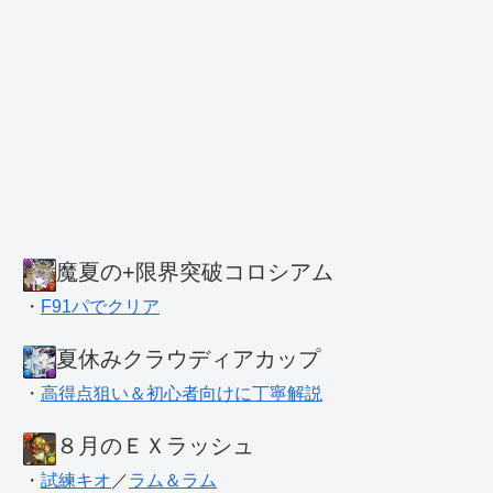
魔夏の+限界突破コロシアム
・
F91パでクリア
夏休みクラウディアカップ
・
高得点狙い＆初心者向けに丁寧解説
８月のＥＸラッシュ
・
試練キオ
／
ラム＆ラム