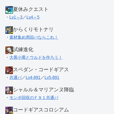
夏休みクエスト
・
Lv1～3
／
Lv4～5
からくりモトナリ
・
素材集め周回パならこれ！
試練進化
・
大喬小喬とウルドを作ろう！
スペダン・コードギアス
・
共通パ
／
Lv4-891
／
Lv5-891
シャルル＆マリアンヌ降臨
・
モンポ回収のＦ９１共通パ
コードギアスコロシアム