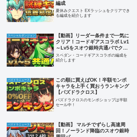
編成
夏休みクエスト EXラッシュをクリアでき
る編成を紹介します
【動画】リーダー条件まで一気に
スペシャルダンジョン
クリア！コードギアスコラボ Lv1
～Lv5をスオウ銀時共通パでクリ
ア
スペダン・コードギアスコラボの編成を
紹介します
この順に買えばOK！半額モンポ
パズドラニュース
キャラを上手く買おうランキング
【パズドラクロス】
パズドラクロスのモンポショップは半額
セール中！
【動画】 マルチでずらし高速周
パズドラニュース
回！ノーランド降臨のスオウ銀時
周回パ