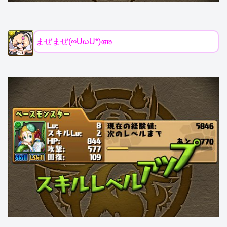
まぜまぜ(∞UωU*)അ