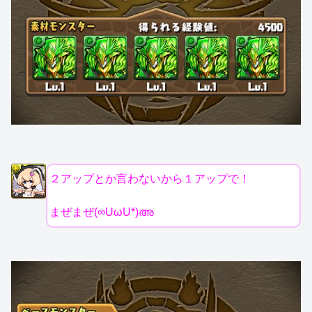
２アップとか言わないから１アップで！
まぜまぜ(∞UωU*)അ