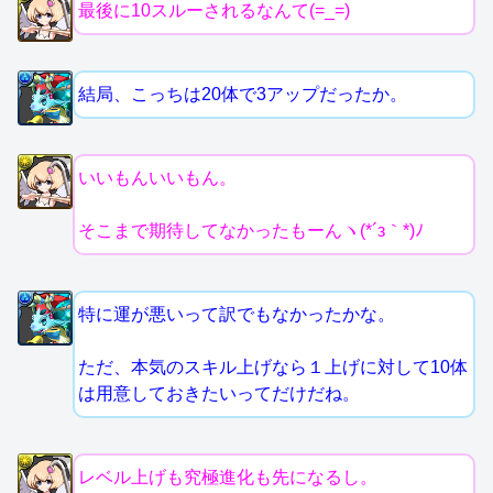
最後に10スルーされるなんて(=_=)
結局、こっちは20体で3アップだったか。
いいもんいいもん。
そこまで期待してなかったもーんヽ(*´з｀*)ﾉ
特に運が悪いって訳でもなかったかな。
ただ、本気のスキル上げなら１上げに対して10体
は用意しておきたいってだけだね。
レベル上げも究極進化も先になるし。