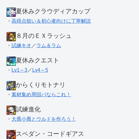
夏休みクラウディアカップ
・
高得点狙い＆初心者向けに丁寧解説
８月のＥＸラッシュ
・
試練キオ
／
ラム＆ラム
夏休みクエスト
・
Lv1～3
／
Lv4～5
からくりモトナリ
・
素材集め周回パならこれ！
試練進化
・
大喬小喬とウルドを作ろう！
スペダン・コードギアス