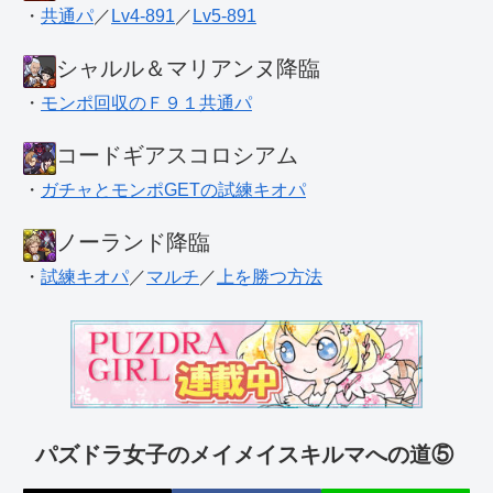
・
共通パ
／
Lv4-891
／
Lv5-891
シャルル＆マリアンヌ降臨
・
モンポ回収のＦ９１共通パ
コードギアスコロシアム
・
ガチャとモンポGETの試練キオパ
ノーランド降臨
・
試練キオパ
／
マルチ
／
上を勝つ方法
パズドラ女子のメイメイスキルマへの道⑤