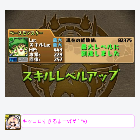
キッコロすきるまーv(´∀｀*v)