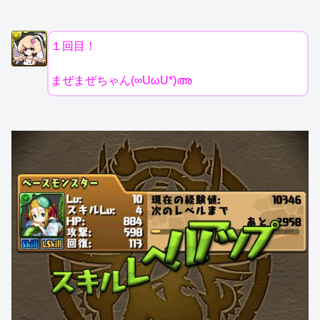
１回目！
まぜまぜちゃん(∞UωU*)അ