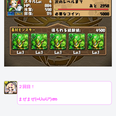
２回目！
まぜまぜ(∞UωU*)അ