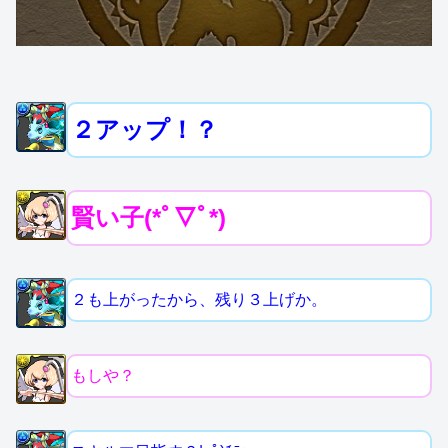
２アップ！？
賢い子(*ﾟ▽ﾟ*)
２も上がったから、残り３上げか。
もしや？