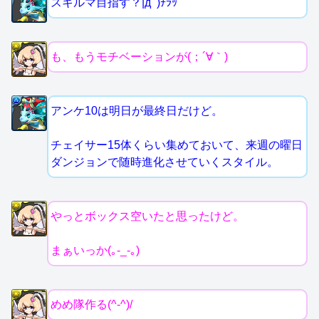
スキルマ目指す？|дﾟ)ﾁﾗｯ
も、もうモチベーションが(；´∀｀)
アンケ10は明日が最終日だけど。
チェイサー15体くらい集めておいて、来週の曜日
ダンジョンで随時進化させていくスタイル。
やっとボックス空いたと思ったけど。
まぁいっか(｡-_-｡)
めめ隊作る(^-^)/