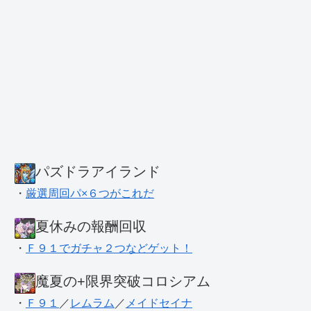
パズドラアイランド
・
厳選周回パ×６つがこれだ
夏休みの報酬回収
・
Ｆ９１でガチャ２つなどゲット！
魔夏の+限界突破コロシアム
・
Ｆ９１
／
レムラム
／
メイドセイナ