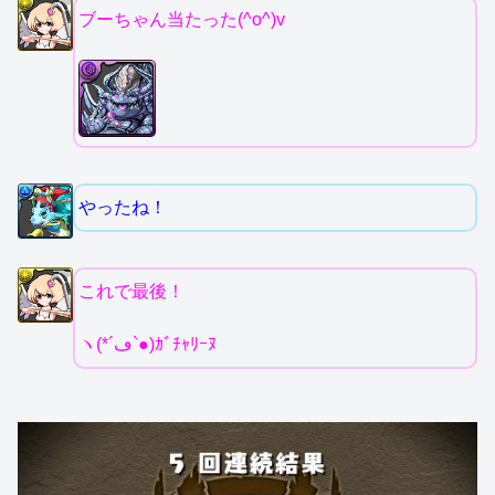
ブーちゃん当たった(^o^)v
やったね！
これで最後！
ヽ(*´ڡ`●)ｶﾞﾁｬﾘｰﾇ