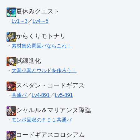
夏休みクエスト
・
Lv1～3
／
Lv4～5
からくりモトナリ
・
素材集め周回パならこれ！
試練進化
・
大喬小喬とウルドを作ろう！
スペダン・コードギアス
・
共通パ
／
Lv4-891
／
Lv5-891
シャルル＆マリアンヌ降臨
・
モンポ回収のＦ９１共通パ
コードギアスコロシアム