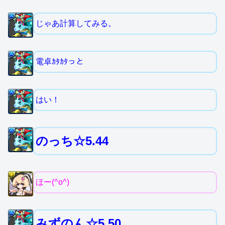
じゃあ計算してみる。
電卓ｶﾀｶﾀっと
はい！
のっち☆5.44
ほー(^o^)
みずのん☆5.50