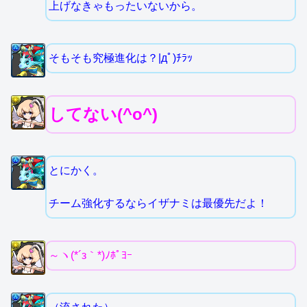
上げなきゃもったいないから。
そもそも究極進化は？|дﾟ)ﾁﾗｯ
してない(^o^)
とにかく。
チーム強化するならイザナミは最優先だよ！
～ヽ(*´з｀*)ﾉﾎﾟﾖｰ