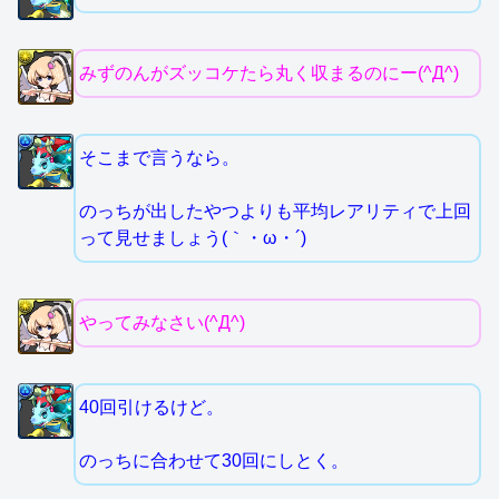
みずのんがズッコケたら丸く収まるのにー(^Д^)
そこまで言うなら。
のっちが出したやつよりも平均レアリティで上回
って見せましょう(｀・ω・´)
やってみなさい(^Д^)
40回引けるけど。
のっちに合わせて30回にしとく。