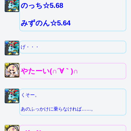
のっち☆5.68
みずのん☆5.64
げ・・・
やたーい(∩´∀｀)∩
くそー。
あのふっかけに乗らなければ……。