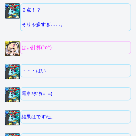
２点！？
そりゃ多すぎ……。
はい計算(^o^)
・・・はい
電卓ｶﾀｶﾀ(=_=)
結果はですね。