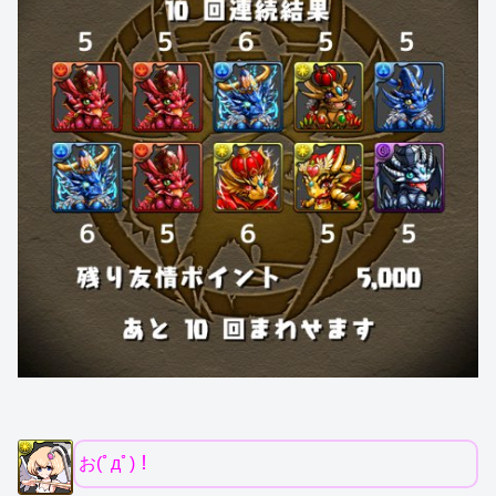
お(ﾟдﾟ)！