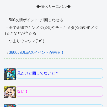
◆強化カーニバル◆
・500友情ポイントで1回まわせる
・全て金卵でキンメタ(☆5)やチョキメタ(☆6)や絶メタ
(☆7)などが当たる
・つまりウマウマ(ﾟ∀ﾟ)
→
3600万DL記念イベントが来る！
見たけど回してないと？
ない！