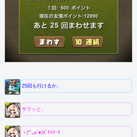
25回も行けるか。
サラッと。
ヽ(*´ڡ`●)ｶﾞﾁｬﾘｰﾇ