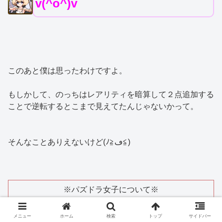
v(^o^)v
このあと僕は思ったわけですよ。
もしかして、のっちはレアリティを暗算して２点追加する
ことで逆転するとこまで見えてたんじゃないかって。
そんなことありえないけど(ﾉ≧ڡ≦)
※パズドラ女子について※
ブログで彼女について触れている事は知っています
メニュー
ホーム
検索
トップ
サイドバー
スクリーンショットの使用は承諾を得ています