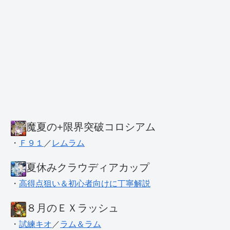
魔夏の+限界突破コロシアム
・
Ｆ９１
／
レムラム
夏休みクラウディアカップ
・
高得点狙い＆初心者向けに丁寧解説
８月のＥＸラッシュ
・
試練キオ
／
ラム＆ラム