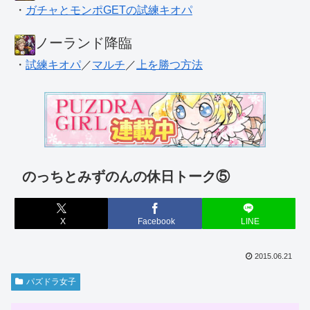
・
ガチャとモンポGETの試練キオパ
ノーランド降臨
・
試練キオパ
／
マルチ
／
上を勝つ方法
のっちとみずのんの休日トーク⑤
X
Facebook
LINE
2015.06.21
パズドラ女子