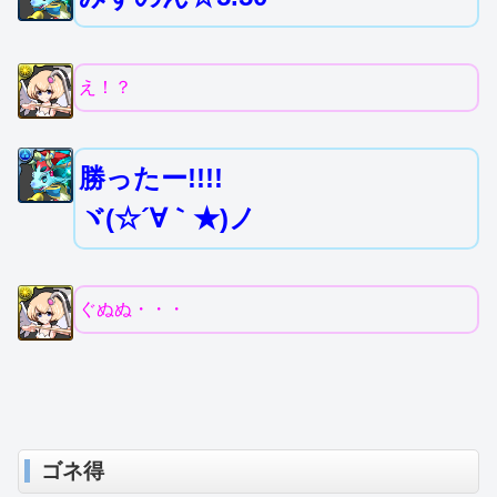
え！？
勝ったー!!!!
ヾ(☆´∀｀★)ノ
ぐぬぬ・・・
ゴネ得