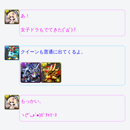
あ！
女子ドラもでてきた(ﾟдﾟ)！
クイーンも普通に出てくるよ。
もっかい。
ヽ(*´ڡ`●)ｶﾞﾁｬﾘｰﾇ