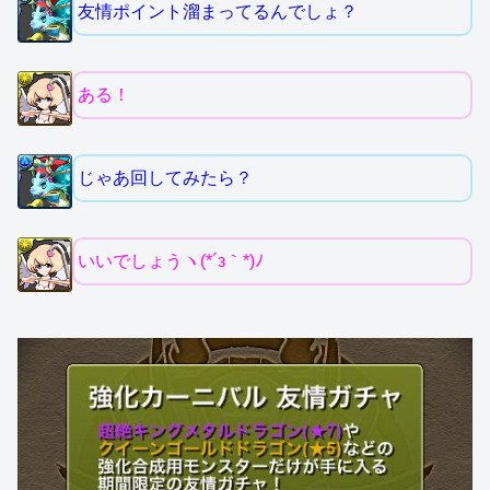
友情ポイント溜まってるんでしょ？
ある！
じゃあ回してみたら？
いいでしょうヽ(*´з｀*)ﾉ