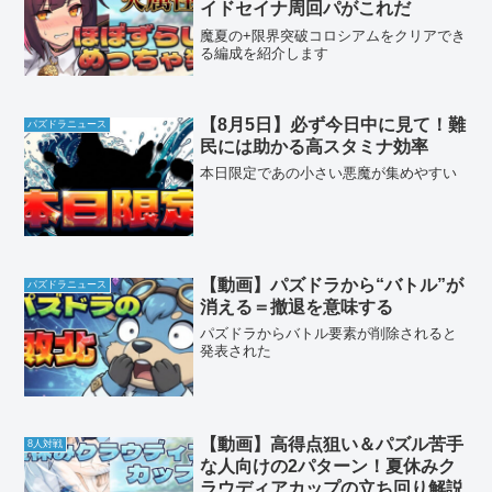
イドセイナ周回パがこれだ
魔夏の+限界突破コロシアムをクリアでき
る編成を紹介します
【8月5日】必ず今日中に見て！難
パズドラニュース
民には助かる高スタミナ効率
本日限定であの小さい悪魔が集めやすい
【動画】パズドラから“バトル”が
パズドラニュース
消える＝撤退を意味する
パズドラからバトル要素が削除されると
発表された
【動画】高得点狙い＆パズル苦手
8人対戦
な人向けの2パターン！夏休みク
ラウディアカップの立ち回り解説