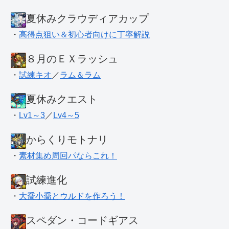
夏休みクラウディアカップ
・
高得点狙い＆初心者向けに丁寧解説
８月のＥＸラッシュ
・
試練キオ
／
ラム＆ラム
夏休みクエスト
・
Lv1～3
／
Lv4～5
からくりモトナリ
・
素材集め周回パならこれ！
試練進化
・
大喬小喬とウルドを作ろう！
スペダン・コードギアス