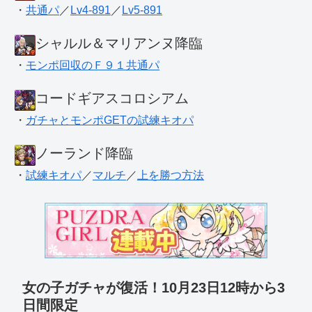
・
共通パ
／
Lv4-891
／
Lv5-891
シャルル＆マリアンヌ降臨
・
モンポ回収のＦ９１共通パ
コードギアスコロシアム
・
ガチャとモンポGETの試練キオパ
ノーランド降臨
・
試練キオパ
／
マルチ
／
上を勝つ方法
女の子ガチャが復活！10月23日12時から3
日間限定