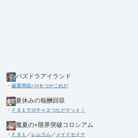
パズドラアイランド
・
厳選周回パ×６つがこれだ
夏休みの報酬回収
・
Ｆ９１でガチャ２つなどゲット！
魔夏の+限界突破コロシアム
・
Ｆ９１
／
レムラム
／
メイドセイナ