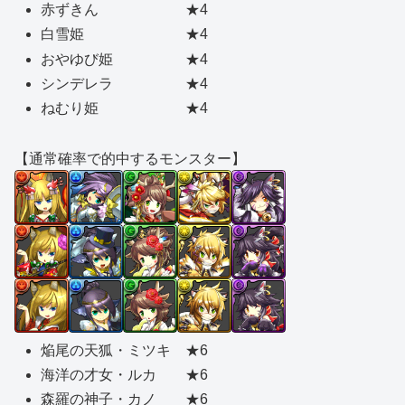
赤ずきん ★4
白雪姫 ★4
おやゆび姫 ★4
シンデレラ ★4
ねむり姫 ★4
【通常確率で的中するモンスター】
焔尾の天狐・ミツキ ★6
海洋の才女・ルカ ★6
森羅の神子・カノ ★6