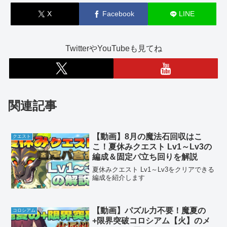
X
Facebook
LINE
TwitterやYouTubeも見てね
関連記事
【動画】8月の魔法石回収はこ
クエスト
こ！夏休みクエスト Lv1～Lv3の
編成＆固定パ立ち回りを解説
夏休みクエスト Lv1～Lv3をクリアできる
編成を紹介します
【動画】パズル力不要！魔夏の
コロシアム
+限界突破コロシアム【火】のメ