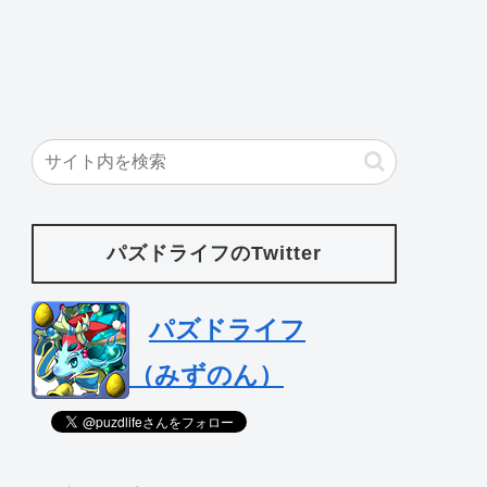
パズドライフのTwitter
パズドライフ
（みずのん）