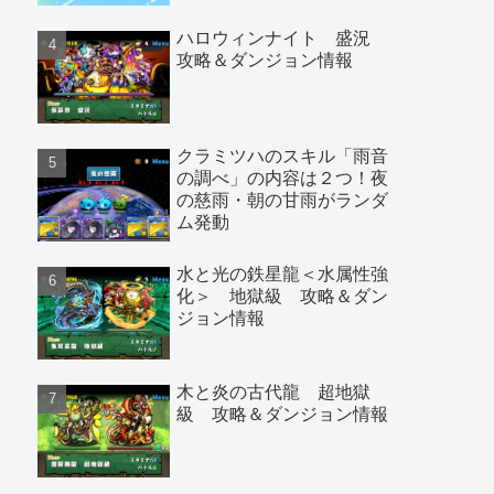
など
ハロウィンナイト 盛況
攻略＆ダンジョン情報
クラミツハのスキル「雨音
の調べ」の内容は２つ！夜
の慈雨・朝の甘雨がランダ
ム発動
水と光の鉄星龍＜水属性強
化＞ 地獄級 攻略＆ダン
ジョン情報
木と炎の古代龍 超地獄
級 攻略＆ダンジョン情報