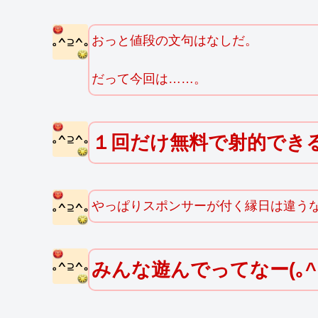
おっと値段の文句はなしだ。
だって今回は……。
１回だけ無料で射的でき
やっぱりスポンサーが付く縁日は違うな(｡
みんな遊んでってなー(｡^⊇