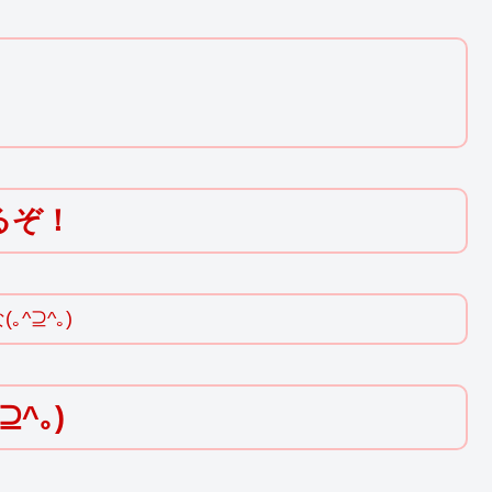
るぞ！
^⊇^｡)
^｡)