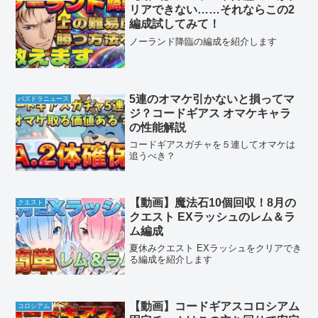
リアできない……それならこの2
編成試してみて！
ノーランド降臨の編成を紹介します
5連のオマケ引かないと損ってマ
パズドラニュース
ジ？コードギアス オマケキャラ
の性能解説
コードギアスガチャを５連してオマケは
追うべき？
【動画】魔法石10個回収！8月の
クエスト
クエスト EXラッシュのレム＆ラ
ム編成
夏休みクエスト EXラッシュをクリアでき
る編成を紹介します
【動画】コードギアスコロシアム
コロシアム