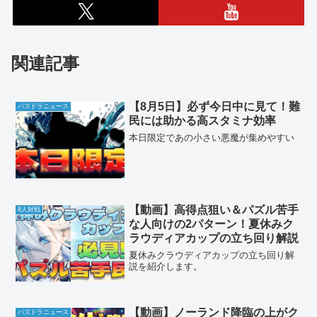
関連記事
【8月5日】必ず今日中に見て！難
パズドラニュース
民には助かる高スタミナ効率
本日限定であの小さい悪魔が集めやすい
【動画】高得点狙い＆パズル苦手
8人対戦
な人向けの2パターン！夏休みク
ラウディアカップの立ち回り解説
夏休みクラウディアカップの立ち回り解
説を紹介します。
【動画】ノーランド降臨の上がク
パズドラニュース