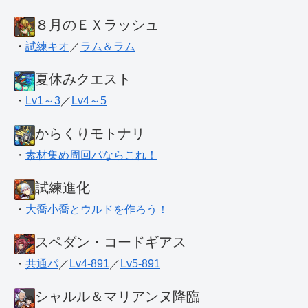
８月のＥＸラッシュ
・
試練キオ
／
ラム＆ラム
夏休みクエスト
・
Lv1～3
／
Lv4～5
からくりモトナリ
・
素材集め周回パならこれ！
試練進化
・
大喬小喬とウルドを作ろう！
スペダン・コードギアス
・
共通パ
／
Lv4-891
／
Lv5-891
シャルル＆マリアンヌ降臨