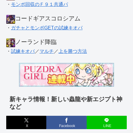
・
モンポ回収のＦ９１共通パ
コードギアスコロシアム
・
ガチャとモンポGETの試練キオパ
ノーランド降臨
・
試練キオパ
／
マルチ
／
上を勝つ方法
新キャラ情報！新しい蟲龍や新エジプト神
など
X
Facebook
LINE