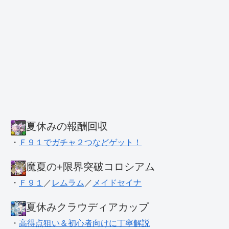
夏休みの報酬回収
・
Ｆ９１でガチャ２つなどゲット！
魔夏の+限界突破コロシアム
・
Ｆ９１
／
レムラム
／
メイドセイナ
夏休みクラウディアカップ
・
高得点狙い＆初心者向けに丁寧解説